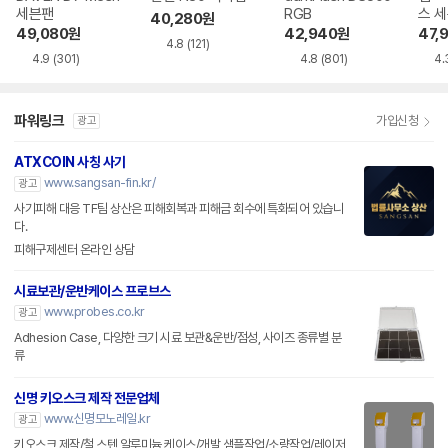
세븐팬
RGB
스 
40,280
원
49,080
원
42,940
원
47,
4.8
(121)
4.9
(301)
4.8
(801)
4.
파워링크
가입신청
광고
ATXCOIN 사칭 사기
www.sangsan-fin.kr/
광고
사기피해 대응 TF팀 상산은 피해회복과 피해금 회수에 특화되어 있습니
다.
피해구제센터 온라인 상담
시료보관/운반케이스 프로브스
www.probes.co.kr
광고
Adhesion Case, 다양한 크기 시료 보관&운반/점성, 사이즈 종류별 분
류
신명 키오스크 제작 전문업체
www.신명모노레일.kr
광고
키오스크 제작/철,스텐,알루미늄 케이스/개발 샘플작업/소량작업/레이저