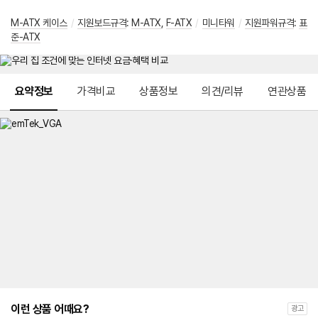
M-ATX 케이스
/
지원보드규격
:
M-ATX
,
F-ATX
/
미니타워
/
지원파워규격
:
표
준-ATX
메뉴 네비게이션
요약정보
가격비교
상품정보
의견/리뷰
연관상품
이런 상품 어때요?
광고