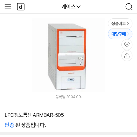
본문 바로가기
다
다나와
케이스
사
검
나
이
색
와
드
메
메
상품비교
인
뉴
대량구매
관
심
공
유
등록월 2004.09.
LPC정보통신 ARMBAR-505
단종
된 상품입니다.