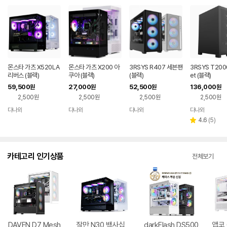
몬스타 가츠 X520LA
몬스타 가츠 X200 아
3RSYS R407 세븐팬
3RSYS T2000
리버스 (블랙)
쿠아 (블랙)
(블랙)
et (블랙)
59,500
27,000
52,500
136,000
원
원
원
원
2,500원
2,500원
2,500원
2,500원
다나와
다나와
다나와
다나와
네이버
네이버
네이버
네이버
페이
페이
페이
페이
리
4.6
(
5
)
별
뷰
점
수
카테고리 인기상품
전체보기
DAVEN D7 Mesh
잘만 N30 백사십
darkFlash DS500
앱코 