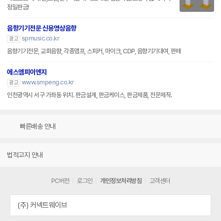
정밀판금!
음향기기전문 신용영상음향
spmusic.co.kr
광고
음향기기전문, 교회음향, 각종앰프, 스피커, 마이크, CDP, 음향기기대여, 판매
에스엠피이엔지
www.smpeng.co.kr
광고
인천광역시 서구 가좌동 위치. 판금설계, 판금케이스, 판금제품, 전문제작.
빠른배송 안내
법적고지 안내
PC버전
로그인
개인정보처리방침
고객센터
(주) 커넥트웨이브