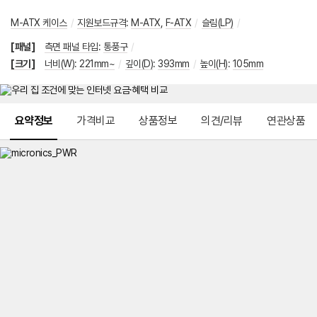
M-ATX 케이스
/
지원보드규격
:
M-ATX
,
F-ATX
/
슬림(LP)
/
[패널]
측면 패널 타입
:
통풍구
/
[크기]
너비(W)
:
221mm~
/
깊이(D)
:
393mm
/
높이(H)
:
105mm
메뉴 네비게이션
요약정보
가격비교
상품정보
의견/리뷰
연관상품