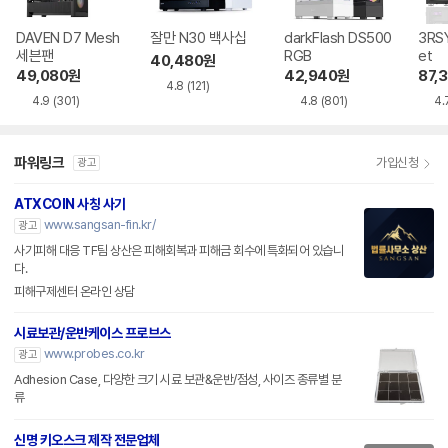
DAVEN D7 Mesh
잘만 N30 백사십
darkFlash DS500
3RSY
세븐팬
RGB
et
40,480
원
49,080
원
42,940
원
87,
4.8
(121)
4.9
(301)
4.8
(801)
4.
파워링크
가입신청
광고
ATXCOIN 사칭 사기
www.sangsan-fin.kr/
광고
사기피해 대응 TF팀 상산은 피해회복과 피해금 회수에 특화되어 있습니
다.
피해구제센터 온라인 상담
시료보관/운반케이스 프로브스
www.probes.co.kr
광고
Adhesion Case, 다양한 크기 시료 보관&운반/점성, 사이즈 종류별 분
류
신명 키오스크 제작 전문업체