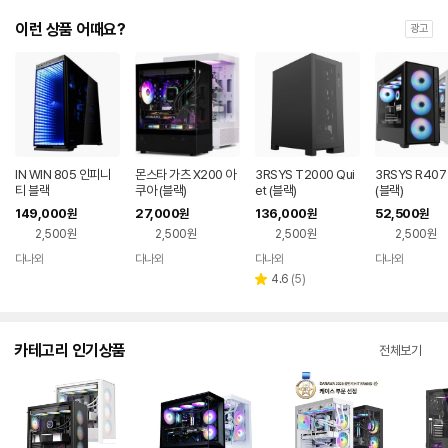
이런 상품 어때요?
광고
IN WIN 805 인피니
몬스타 가츠 X200 아
3RSYS T2000 Qui
3RSYS R40
티 블랙
쿠아 (블랙)
et (블랙)
(블랙)
149,000
27,000
136,000
52,500
원
원
원
원
2,500원
2,500원
2,500원
2,500원
다나와
다나와
다나와
다나와
네이버
네이버
네이버
네이버
페이
페이
페이
페이
리
4.6
(
5
)
별
뷰
점
수
카테고리 인기상품
전체보기