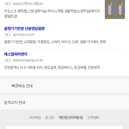
www.신명모노레일.kr
광고
키오스크 제작/철,스텐,알루미늄 케이스/개발 샘플작업/소량작업/레이저
정밀판금!
음향기기전문 신용영상음향
spmusic.co.kr
광고
음향기기전문, 교회음향, 각종앰프, 스피커, 마이크, CDP, 음향기기대여, 판매
에스엠피이엔지
www.smpeng.co.kr
광고
인천광역시 서구 가좌동 위치. 판금설계, 판금케이스, 판금제품, 전문제작.
빠른배송 안내
법적고지 안내
PC버전
로그인
개인정보처리방침
고객센터