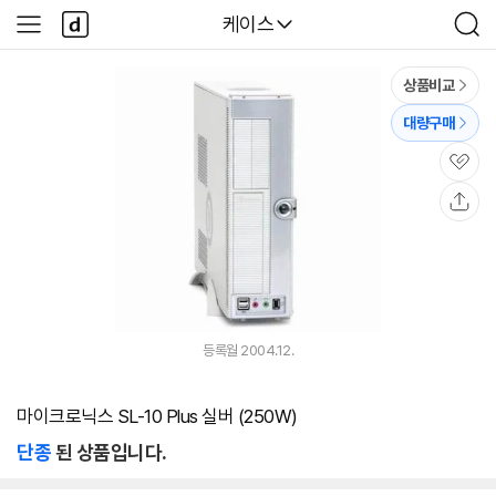
본문 바로가기
다
다나와
케이스
사
검
나
이
색
와
드
메
메
상품비교
인
뉴
대량구매
관
심
공
유
등록월 2004.12.
마이크로닉스 SL-10 Plus 실버 (250W)
단종
된 상품입니다.