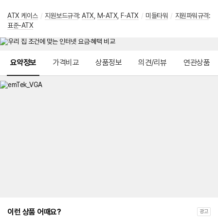
ATX 케이스
/
지원보드규격
:
ATX
,
M-ATX
,
F-ATX
/
미들타워
/
지원파워규격
:
표준-ATX
메뉴 네비게이션
요약정보
가격비교
상품정보
의견/리뷰
연관상품
이런 상품 어때요?
광고