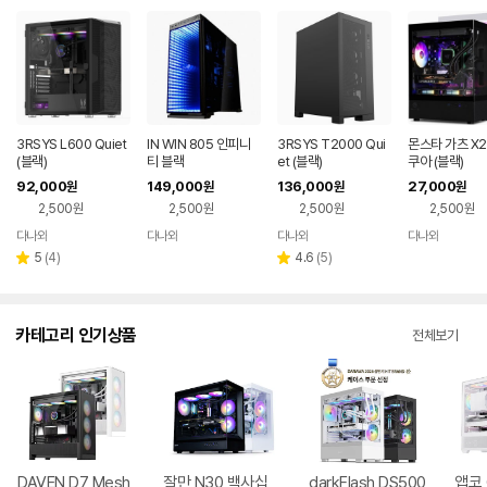
3RSYS L600 Quiet
IN WIN 805 인피니
3RSYS T2000 Qui
몬스타 가츠 X2
(블랙)
티 블랙
et (블랙)
쿠아 (블랙)
92,000
149,000
136,000
27,000
원
원
원
원
2,500원
2,500원
2,500원
2,500원
다나와
다나와
다나와
다나와
네이버
네이버
네이버
네이버
페이
페이
페이
페이
리
리
5
(
4
)
4.6
(
5
)
별
별
뷰
뷰
점
점
수
수
카테고리 인기상품
전체보기
DAVEN D7 Mesh
잘만 N30 백사십
darkFlash DS500
앱코 