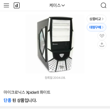
본문 바로가기
다
다나와
케이스
사
검
나
이
색
와
드
메
메
상품비교
인
뉴
대량구매
관
심
공
유
등록월 2004.08.
마이크로닉스 XpiderⅡ 화이트
단종
된 상품입니다.