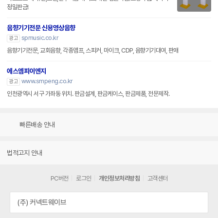
정밀판금!
음향기기전문 신용영상음향
spmusic.co.kr
광고
음향기기전문, 교회음향, 각종앰프, 스피커, 마이크, CDP, 음향기기대여, 판매
에스엠피이엔지
www.smpeng.co.kr
광고
인천광역시 서구 가좌동 위치. 판금설계, 판금케이스, 판금제품, 전문제작.
빠른배송 안내
법적고지 안내
PC버전
로그인
개인정보처리방침
고객센터
(주) 커넥트웨이브