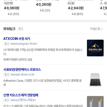
세븐팬
RGB
스 
40,280
원
49,080
원
42,940
원
47,
4.8
(121)
4.9
(301)
4.8
(801)
4.
파워링크
가입신청
광고
ATXCOIN 사칭 사기
www.sangsan-fin.kr/
광고
사기피해 대응 TF팀 상산은 피해회복과 피해금 회수에 특화되어 있습니
다.
피해구제센터 온라인 상담
시료보관/운반케이스 프로브스
www.probes.co.kr
광고
Adhesion Case, 다양한 크기 시료 보관&운반/점성, 사이즈 종류별 분
류
신명 키오스크 제작 전문업체
www.신명모노레일.kr
광고
키오스크 제작/철,스텐,알루미늄 케이스/개발 샘플작업/소량작업/레이저