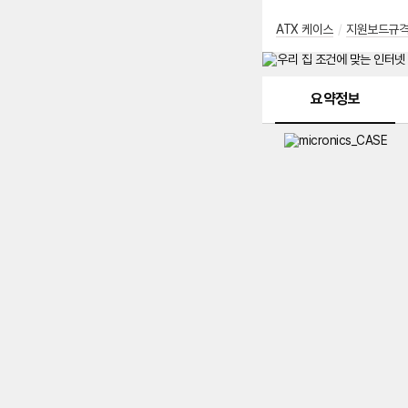
ATX 케이스
/
지원보드규
메뉴 네비게이션
요약정보