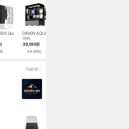
600 Qui
DAVEN AQUA 다
마이크로닉스 WIZ
오쓰 SOLID FUL
이버
MAX 우드리안 MA
MESH
X
원
39,180
원
82,600
원
62,848
원
5)
4.9
(482)
4.5
(395)
가입신청