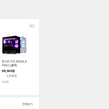
광고
몬스타 가츠 X520LA
리버스 (블랙)
59,500
원
2,500원
다나와
네이버
페이
전체보기