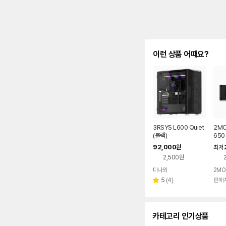
이런 상품 어때요?
3RSYS L600 Quiet
2MO
(블랙)
650
92,000
원
최저
2,500원
다나와
2MO
네이버
페이
리
5
(
4
)
판매
별
뷰
점
수
카테고리 인기상품