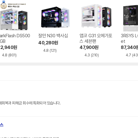
arkFlash DS500
잘만 N30 백사십
앱코 G31 오메가포
3RSYS L
GB
스 세븐팬
et
40,280
원
2,940
원
47,900
원
87,340
4.8
(121)
4.8
(801)
4.3
(210)
4.7
(43
해회복과 피해금 회수에 특화되어 있습니다.
브스