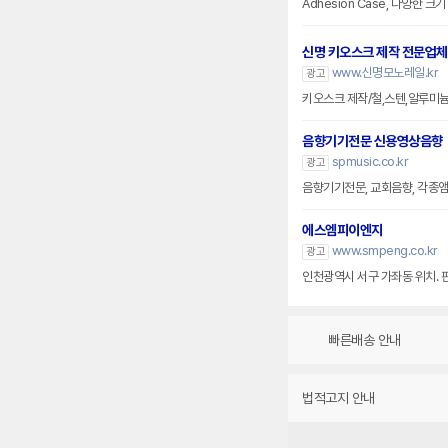
Adhesion Case, 다양한 
신명 키오스크 제작 전문업체
www.신명모노레일.kr
광고
키오스크 제작/철,스텐,알루미
음향기기전문 신용영상음향
spmusic.co.kr
광고
음향기기전문, 교회음향, 각종앰프
에스엠피이엔지
www.smpeng.co.kr
광고
인천광역시 서구 가좌동 위치. 
빠른배송 안내
법적고지 안내