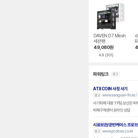
DAVEN D7 Mesh
d
세븐팬
R
49,080
원
4
4.9
(301)
파워링크
광고
ATXCOIN 사칭 사기
www.sangsan-fin.kr/
광고
사기피해 대응 TF팀 상산은 피
피해구제센터 온라인 상담
시료보관/운반케이스 프로
www.probes.co.kr
광고