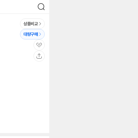
검
색
상품비교
대량구매
관
심
공
유