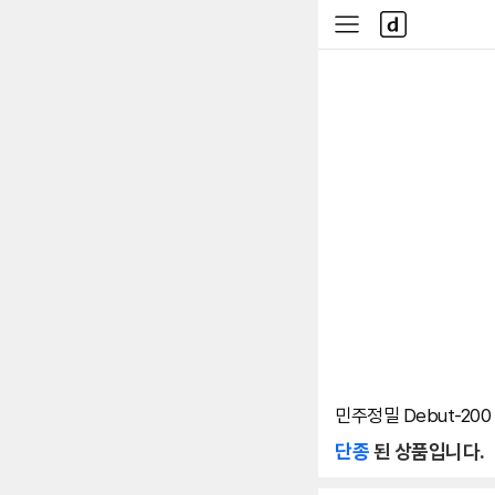
본문 바로가기
다
사
나
이
와
드
메
메
인
뉴
민주정밀 Debut-200
단종
된 상품입니다.