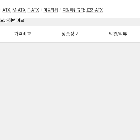
격
:
ATX
,
M-ATX
,
F-ATX
/
미들타워
/
지원파워규격
:
표준-ATX
가격비교
상품정보
의견/리뷰