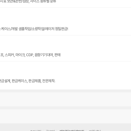
크기 시료 보관&운반/점성, 사이즈 종류별 분류
늄 케이스/개발 샘플작업/소량작업/레이저 정밀판금!
, 스피커, 마이크, CDP, 음향기기대여, 판매
판금설계, 판금케이스, 판금제품, 전문제작.