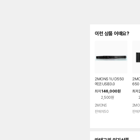
이런 상품 어때요?
2MONS 1U D550
2MO
에코 USB3.0
650
146,000
최저
원
최저
2,500원
2MONS
2MO
판매처50
판매