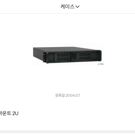
다나와
케이스
등록월 2004.07.
랙마운트 2U