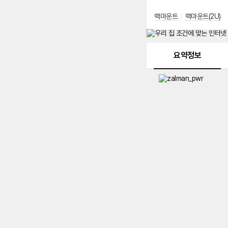
랙마운트
/
랙마운트(2U)
메뉴 네비게이션
요약정보