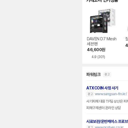
카테고리 인기상품
DAVEN D7 Mesh
잘
세븐팬
4
46,600
원
4.9
(301)
파워링크
광고
ATXCOIN 사칭 사기
www.sangsan-fin.kr/
광고
사기피해 대응 TF팀 상산은 피
피해구제센터 온라인 상담
시료보관/운반케이스 프로
www.probes.co.kr
광고