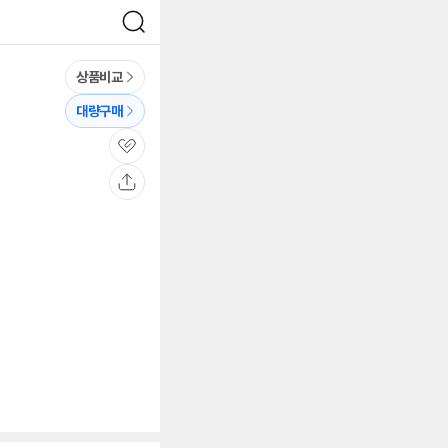
검
색
상품비교
대량구매
관
심
공
유