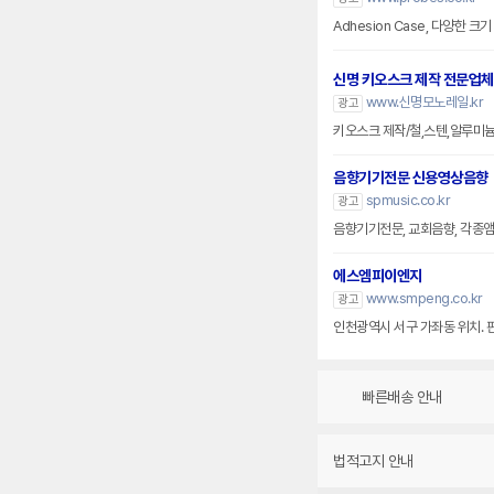
Adhesion Case, 다양한 
신명 키오스크 제작 전문업체
www.신명모노레일.kr
광고
키오스크 제작/철,스텐,알루미
음향기기전문 신용영상음향
spmusic.co.kr
광고
음향기기전문, 교회음향, 각종앰프
에스엠피이엔지
www.smpeng.co.kr
광고
인천광역시 서구 가좌동 위치. 
빠른배송 안내
법적고지 안내