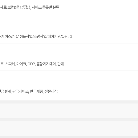
크기 시료 보관&운반/점성, 사이즈 종류별 분류
늄 케이스/개발 샘플작업/소량작업/레이저 정밀판금!
, 스피커, 마이크, CDP, 음향기기대여, 판매
판금설계, 판금케이스, 판금제품, 전문제작.