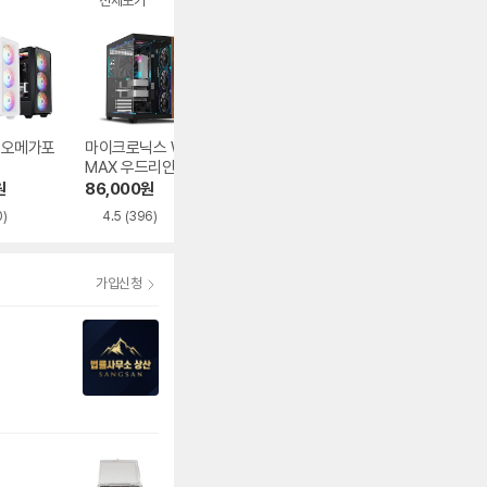
전체보기
1 오메가포
마이크로닉스 WIZ
오쓰 SOLID FULL
DAVEN AQUA 다
MAX 우드리안 MA
MESH
이버
X
원
86,000
원
62,840
원
39,180
원
0)
4.5
(396)
4.9
(482)
가입신청