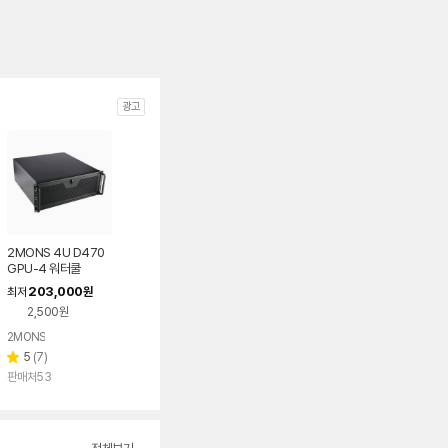
광고
2MONS 4U D470
GPU-4 워터쿨
203,000
최저
원
2,500원
2MONS
리
5
(
7
)
별
뷰
판매처53
점
수