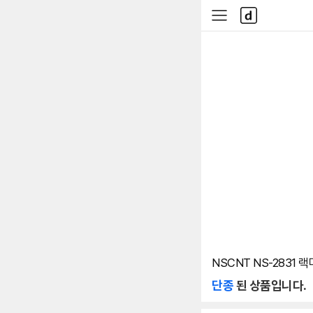
본문 바로가기
다
사
나
이
와
드
메
메
인
뉴
NSCNT NS-2831 
단종
된 상품입니다.