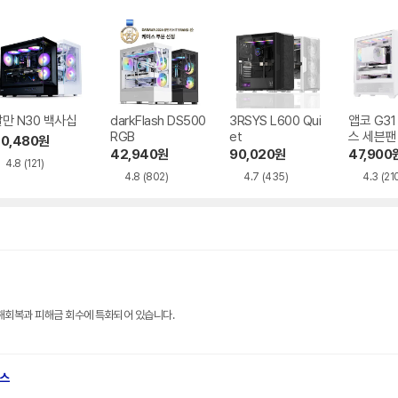
만 N30 백사십
darkFlash DS500
3RSYS L600 Qui
앱코 G3
RGB
et
스 세븐팬
0,480
원
42,940
원
90,020
원
47,900
4.8
(121)
4.8
(802)
4.7
(435)
4.3
(21
해회복과 피해금 회수에 특화되어 있습니다.
브스