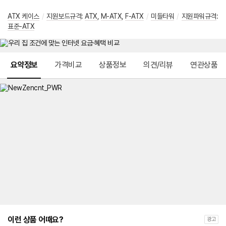
ATX 케이스
/
지원보드규격
:
ATX
,
M-ATX
,
F-ATX
/
미들타워
/
지원파워규격
:
표준-ATX
메뉴 네비게이션
요약정보
가격비교
상품정보
의견/리뷰
연관상품
이런 상품 어때요?
광고