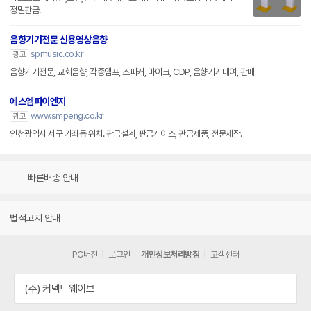
정밀판금!
음향기기전문 신용영상음향
spmusic.co.kr
광고
음향기기전문, 교회음향, 각종앰프, 스피커, 마이크, CDP, 음향기기대여, 판매
에스엠피이엔지
www.smpeng.co.kr
광고
인천광역시 서구 가좌동 위치. 판금설계, 판금케이스, 판금제품, 전문제작.
빠른배송 안내
법적고지 안내
PC버전
로그인
개인정보처리방침
고객센터
(주) 커넥트웨이브