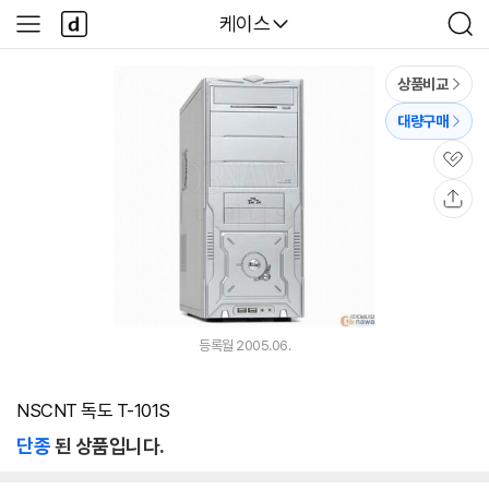
본문 바로가기
다
다나와
케이스
사
검
나
이
색
와
드
메
메
상품비교
인
뉴
대량구매
관
심
공
유
등록월 2005.06.
NSCNT 독도 T-101S
단종
된 상품입니다.