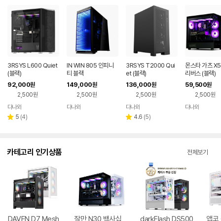
3RSYS L600 Quiet
IN WIN 805 인피니
3RSYS T2000 Qui
몬스타 가츠 X5
(블랙)
티 블랙
et (블랙)
리버스 (블랙)
92,000
149,000
136,000
59,500
원
원
원
원
2,500원
2,500원
2,500원
2,500원
다나와
다나와
다나와
다나와
네이버
네이버
네이버
네이버
페이
페이
페이
페이
리
리
5
(
4
)
4.6
(
5
)
별
별
뷰
뷰
점
점
수
수
카테고리 인기상품
전체보기
DAVEN D7 Mesh
잘만 N30 백사십
darkFlash DS500
앱코 