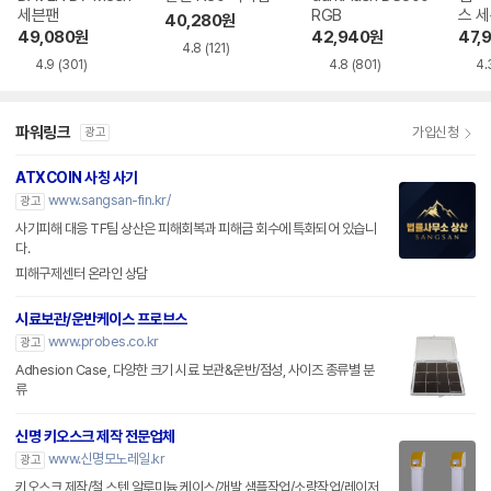
세븐팬
RGB
스 
40,280
원
49,080
원
42,940
원
47,
4.8
(121)
4.9
(301)
4.8
(801)
4.
파워링크
가입신청
광고
ATXCOIN 사칭 사기
www.sangsan-fin.kr/
광고
사기피해 대응 TF팀 상산은 피해회복과 피해금 회수에 특화되어 있습니
다.
피해구제센터 온라인 상담
시료보관/운반케이스 프로브스
www.probes.co.kr
광고
Adhesion Case, 다양한 크기 시료 보관&운반/점성, 사이즈 종류별 분
류
신명 키오스크 제작 전문업체
www.신명모노레일.kr
광고
키오스크 제작/철,스텐,알루미늄 케이스/개발 샘플작업/소량작업/레이저