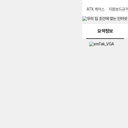
ATX 케이스
/
지원보드규
메뉴 네비게이션
요약정보