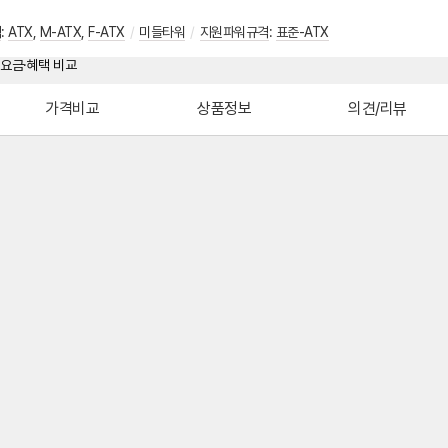
격
:
ATX
,
M-ATX
,
F-ATX
/
미들타워
/
지원파워규격
:
표준-ATX
가격비교
상품정보
의견/리뷰