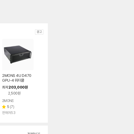
광고
2MONS 4U D470
GPU-4 워터쿨
203,000
최저
원
2,500원
2MONS
리
5
(
7
)
별
뷰
판매처53
점
수