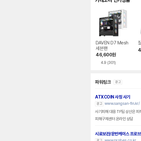
카테고리 인기상품
DAVEN D7 Mesh
잘
세븐팬
4
46,600
원
4.9
(301)
파워링크
광고
ATXCOIN 사칭 사기
www.sangsan-fin.kr/
광고
사기피해 대응 TF팀 상산은 피
피해구제센터 온라인 상담
시료보관/운반케이스 프로
www.probes.co.kr
광고