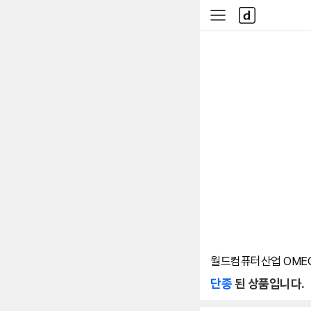
본문 바로가기
다
사
나
이
와
드
메
메
인
뉴
월드컴퓨터산업 OMEG
단종
된 상품입니다.