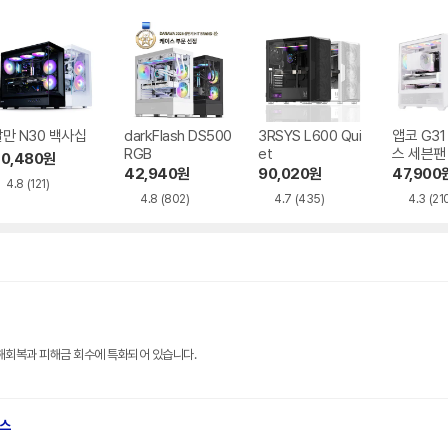
만 N30 백사십
darkFlash DS500
3RSYS L600 Qui
앱코 G3
RGB
et
스 세븐팬
0,480
원
42,940
원
90,020
원
47,900
4.8
(121)
4.8
(802)
4.7
(435)
4.3
(21
해회복과 피해금 회수에 특화되어 있습니다.
브스