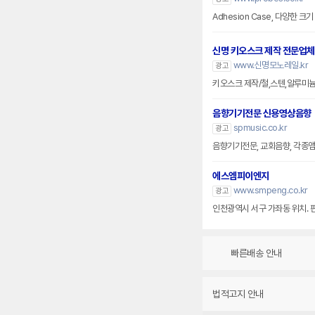
Adhesion Case, 다양한 
신명 키오스크 제작 전문업체
www.신명모노레일.kr
광고
키오스크 제작/철,스텐,알루미
음향기기전문 신용영상음향
spmusic.co.kr
광고
음향기기전문, 교회음향, 각종앰프
에스엠피이엔지
www.smpeng.co.kr
광고
인천광역시 서구 가좌동 위치. 
빠른배송 안내
법적고지 안내