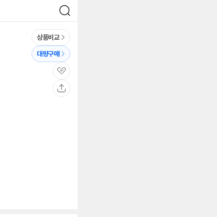
검
색
상품비교
대량구매
관
심
공
유