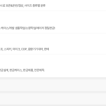
크기 시료 보관&운반/점성, 사이즈 종류별 분류
늄 케이스/개발 샘플작업/소량작업/레이저 정밀판금!
, 스피커, 마이크, CDP, 음향기기대여, 판매
판금설계, 판금케이스, 판금제품, 전문제작.