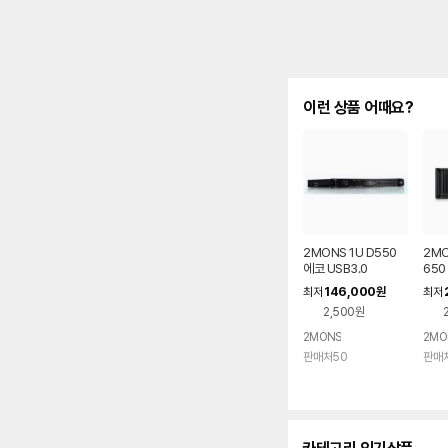
이런 상품 어때요?
2MONS 1U D550
2MO
에코 USB3.0
650
146,000
최저
원
최저
2,500원
2MONS
2MO
판매처50
판매