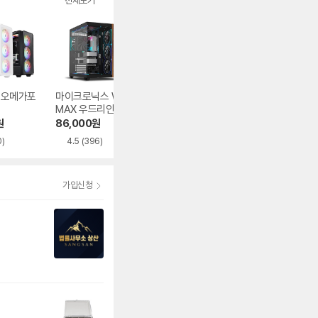
전체보기
1 오메가포
마이크로닉스 WIZ
오쓰 SOLID FULL
DAVEN AQUA 다
MAX 우드리안 MA
MESH
이버
X
원
86,000
원
62,840
원
39,180
원
0)
4.5
(396)
4.9
(482)
가입신청