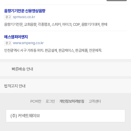
음향기기전문 신용영상음향
spmusic.co.kr
광고
음향기기전문, 교회음향, 각종앰프, 스피커, 마이크, CDP, 음향기기대여, 판매
에스엠피이엔지
www.smpeng.co.kr
광고
인천광역시 서구 가좌동 위치. 판금설계, 판금케이스, 판금제품, 전문제작.
빠른배송 안내
법적고지 안내
PC버전
로그인
개인정보처리방침
고객센터
(주) 커넥트웨이브