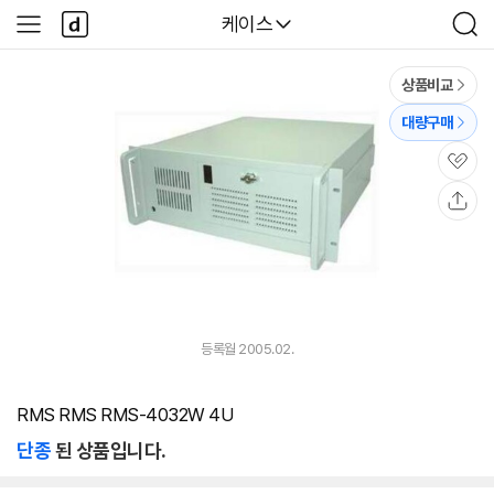
본문 바로가기
다
다나와
케이스
사
검
나
이
색
와
드
메
메
상품비교
인
뉴
대량구매
관
심
공
유
등록월 2005.02.
RMS RMS RMS-4032W 4U
단종
된 상품입니다.