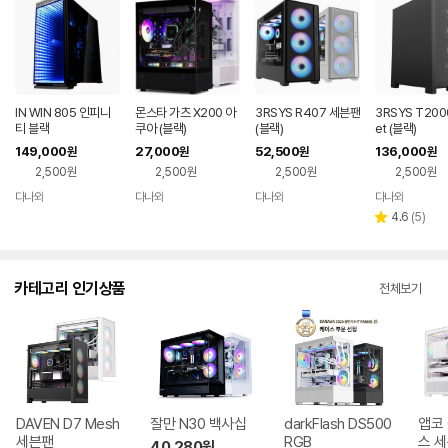
IN WIN 805 인피니
몬스타 가츠 X200 아
3RSYS R407 세븐팬
3RSYS T2000
티 블랙
쿠아 (블랙)
(블랙)
et (블랙)
149,000
27,000
52,500
136,000
원
원
원
원
2,500원
2,500원
2,500원
2,500원
다나와
다나와
다나와
다나와
네이버
네이버
네이버
네이버
페이
페이
페이
페이
리
4.6
(
5
)
별
뷰
점
수
카테고리 인기상품
전체보기
DAVEN D7 Mesh
잘만 N30 백사십
darkFlash DS500
앱코 
세븐팬
RGB
스 
40,280
원