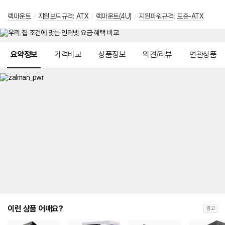
랙마운트
/
지원보드규격
:
ATX
/
랙마운트(4U)
/
지원파워규격
:
표준-ATX
메뉴 네비게이션
요약정보
가격비교
상품정보
의견/리뷰
연관상품
이런 상품 어때요?
광고