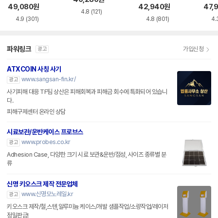
49,080
원
42,940
원
47,
4.8
(121)
4.9
(301)
4.8
(801)
4.
파워링크
가입신청
광고
ATXCOIN 사칭 사기
www.sangsan-fin.kr/
광고
사기피해 대응 TF팀 상산은 피해회복과 피해금 회수에 특화되어 있습니
다.
피해구제센터 온라인 상담
시료보관/운반케이스 프로브스
www.probes.co.kr
광고
Adhesion Case, 다양한 크기 시료 보관&운반/점성, 사이즈 종류별 분
류
신명 키오스크 제작 전문업체
www.신명모노레일.kr
광고
키오스크 제작/철,스텐,알루미늄 케이스/개발 샘플작업/소량작업/레이저
정밀판금!