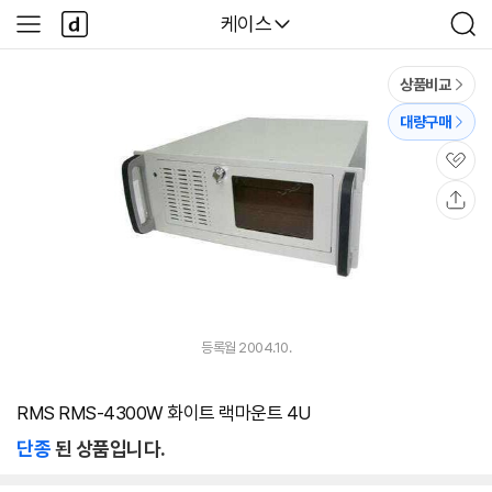
본문 바로가기
다
다나와
케이스
사
검
나
이
색
와
드
메
메
상품비교
인
뉴
대량구매
관
심
공
유
등록월 2004.10.
RMS RMS-4300W 화이트 랙마운트 4U
단종
된 상품입니다.