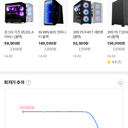
몬스타 가츠 X520LA
IN WIN 805 인피니
3RSYS R407 세븐팬
3RSYS T2000
리버스 (블랙)
티 블랙
(블랙)
et (블랙)
59,500
149,000
52,500
136,000
원
원
원
원
2,500원
2,500원
2,500원
2,500원
다나와
다나와
다나와
다나와
네이버
네이버
네이버
네이버
페이
페이
페이
페이
리
4.6
(
5
)
별
뷰
점
수
최저가 추이
최
알
저
림
가
받
추
는
이
중
란?