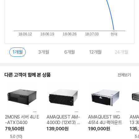
1개월
3개월
6개월
12개월
24개월
다른 고객이 함께 본 상품
전체보기
2MONS 서버 4U E
AMAQUEST AM-
AMAQUEST WG
AMA
-ATX D400
4000D (12X13) 4
4514 4U 랙마운트
13 
U 랙마운트
79,500
원
139,000
원
190,000
원
135
5.0
(10)
5.