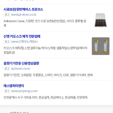
시료보관/운반케이스 프로브스
www.probes.co.kr
광고
Adhesion Case, 다양한 크기 시료 보관&운반/점성, 사이즈 종류별 분
류
신명 키오스크 제작 전문업체
www.신명모노레일.kr
광고
키오스크 제작/철,스텐,알루미늄 케이스/개발 샘플작업/소량작업/레이저
정밀판금!
음향기기전문 신용영상음향
spmusic.co.kr
광고
음향기기전문, 교회음향, 각종앰프, 스피커, 마이크, CDP, 음향기기대여, 판매
에스엠피이엔지
www.smpeng.co.kr
광고
인천광역시 서구 가좌동 위치. 판금설계, 판금케이스, 판금제품, 전문제작.