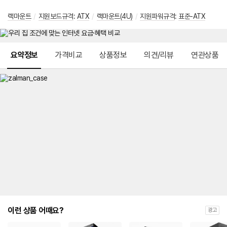
랙마운트
/
지원보드규격
:
ATX
/
랙마운트(4U)
/
지원파워규격
:
표준-ATX
메뉴 네비게이션
요약정보
가격비교
상품정보
의견/리뷰
연관상품
이런 상품 어때요?
광고