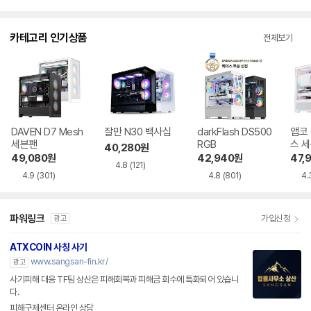
카테고리 인기상품
전체보기
DAVEN D7 Mesh
잘만 N30 백사십
darkFlash DS500
앱코 
세븐팬
RGB
스 
40,280
원
49,080
원
42,940
원
47,
4.8
(121)
4.9
(301)
4.8
(801)
4.
파워링크
가입신청
광고
ATXCOIN 사칭 사기
www.sangsan-fin.kr/
광고
사기피해 대응 TF팀 상산은 피해회복과 피해금 회수에 특화되어 있습니
다.
피해구제센터 온라인 상담