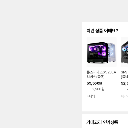
이런 상품 어때요?
몬스타 가츠 X520LA
3RS
리버스 (블랙)
(블랙
59,500
52,
원
2,500원
다나와
다나
네이버
페이
카테고리 인기상품