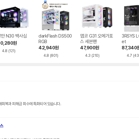
만 N30 백사십
darkFlash DS500
앱코 G31 오메가포
3RSYS L
RGB
스 세븐팬
et
0,280
원
42,940
원
47,900
원
87,340
4.8
(121)
4.8
(801)
4.3
(210)
4.7
(43
해회복과 피해금 회수에 특화되어 있습니다.
브스