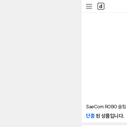
본문 바로가기
다
사
나
이
와
드
메
메
인
뉴
SaeCom ROBO 슬림
단종
된 상품입니다.