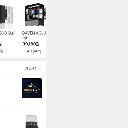
600 Qui
DAVEN AQUA 다
마이크로닉스 WIZ
마이크로닉스 WI
이버
MAX 우드리안 MA
MAX 스텔라
X
원
39,180
원
86,000
원
93,830
원
5)
4.9
(482)
4.5
(395)
5.0
(282)
가입신청