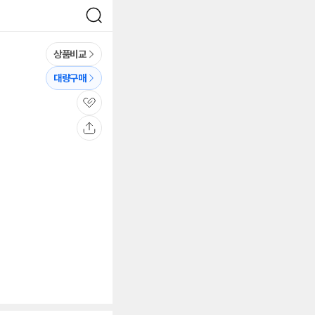
검
색
상품비교
대량구매
관
심
공
유