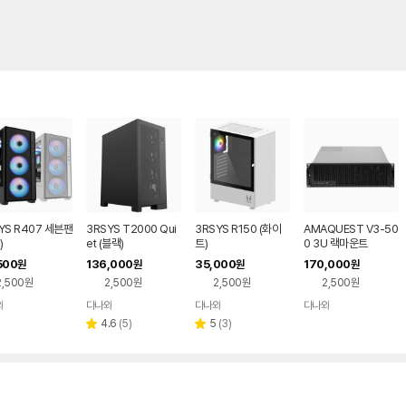
YS R407 세븐팬
3RSYS T2000 Qui
3RSYS R150 (화이
AMAQUEST V3-50
)
et (블랙)
트)
0 3U 랙마운트
500
136,000
35,000
170,000
원
원
원
원
2,500원
2,500원
2,500원
2,500원
와
다나와
다나와
다나와
네이버
네이버
네이버
네이버
페이
페이
페이
페이
리
리
4.6
(
5
)
5
(
3
)
별
별
뷰
뷰
점
점
수
수