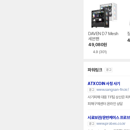
DAVEN D7 Mesh
잘
세븐팬
4
49,080
원
4.9
(301)
파워링크
광고
ATXCOIN 사칭 사기
www.sangsan-fin.kr/
광고
사기피해 대응 TF팀 상산은 피
피해구제센터 온라인 상담
시료보관/운반케이스 프로
www.probes.co.kr
광고