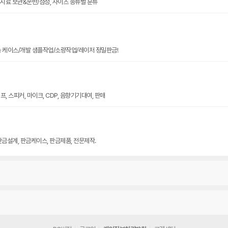
크기 시료 보관&운반/점성, 사이즈 종류별 분류
늄 케이스/개발 샘플작업/소량작업/레이저 정밀판금!
, 스피커, 마이크, CDP, 음향기기대여, 판매
판금설계, 판금케이스, 판금제품, 전문제작.