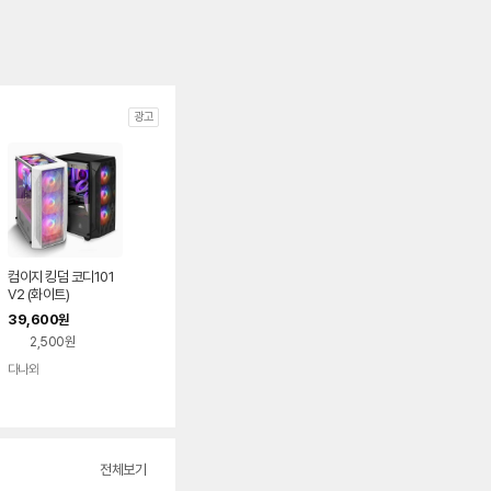
광고
컴이지 킹덤 코디101
V2 (화이트)
39,600
원
2,500원
다나와
네이버
페이
전체보기