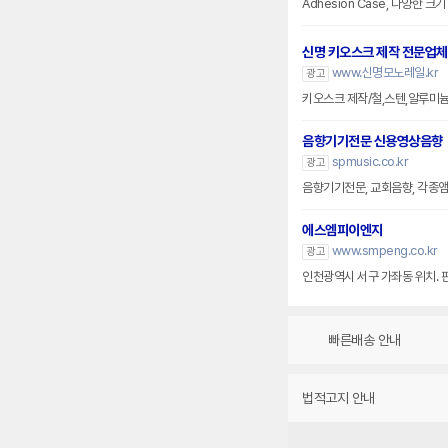
Adhesion Case, 다양한 
신명 키오스크 제작 전문업체
www.신명모노레일.kr
광고
키오스크 제작/철,스텐,알루미
음향기기전문 신용영상음향
spmusic.co.kr
광고
음향기기전문, 교회음향, 각종앰프
에스엠피이엔지
www.smpeng.co.kr
광고
인천광역시 서구 가좌동 위치. 
빠른배송 안내
법적고지 안내