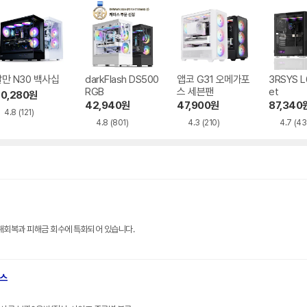
만 N30 백사십
darkFlash DS500
앱코 G31 오메가포
3RSYS L
RGB
스 세븐팬
et
0,280
원
42,940
원
47,900
원
87,340
4.8
(121)
4.8
(801)
4.3
(210)
4.7
(43
해회복과 피해금 회수에 특화되어 있습니다.
브스