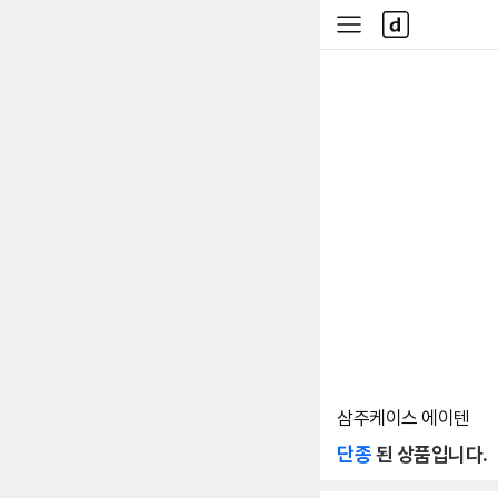
본문 바로가기
다
사
나
이
와
드
메
메
인
뉴
삼주케이스 에이텐
단종
된 상품입니다.