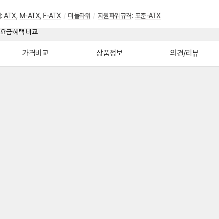
격
:
ATX
,
M-ATX
,
F-ATX
/
미들타워
/
지원파워규격
:
표준-ATX
가격비교
상품정보
의견/리뷰