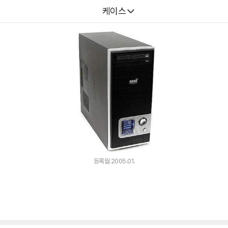
다나와
케이스
등록월 2005.01.