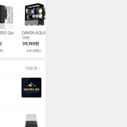
600 Qui
DAVEN AQUA 다
마이크로닉스 WIZ
마이크로닉스 WI
이버
MAX 우드리안 MA
MAX 스텔라
X
원
39,180
원
86,000
원
93,830
원
5)
4.9
(482)
4.5
(395)
5.0
(282)
가입신청