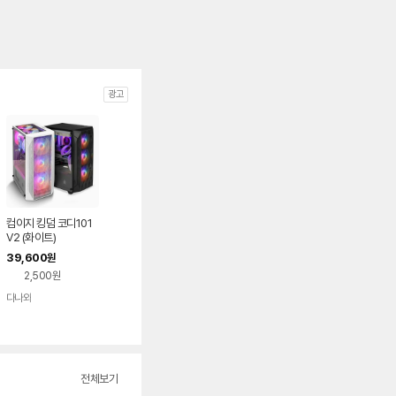
광고
컴이지 킹덤 코디101
V2 (화이트)
39,600
원
2,500원
다나와
네이버
페이
전체보기