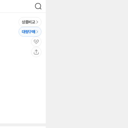
검
색
상품비교
대량구매
관
심
공
유