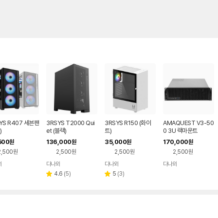
YS R407 세븐팬
3RSYS T2000 Qui
3RSYS R150 (화이
AMAQUEST V3-50
)
et (블랙)
트)
0 3U 랙마운트
500
136,000
35,000
170,000
원
원
원
원
2,500원
2,500원
2,500원
2,500원
와
다나와
다나와
다나와
네이버
네이버
네이버
네이버
페이
페이
페이
페이
리
리
4.6
(
5
)
5
(
3
)
별
별
뷰
뷰
점
점
수
수