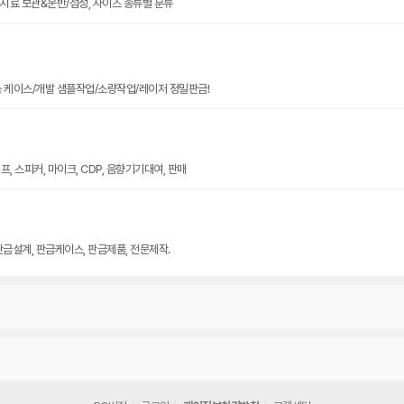
크기 시료 보관&운반/점성, 사이즈 종류별 분류
늄 케이스/개발 샘플작업/소량작업/레이저 정밀판금!
, 스피커, 마이크, CDP, 음향기기대여, 판매
판금설계, 판금케이스, 판금제품, 전문제작.