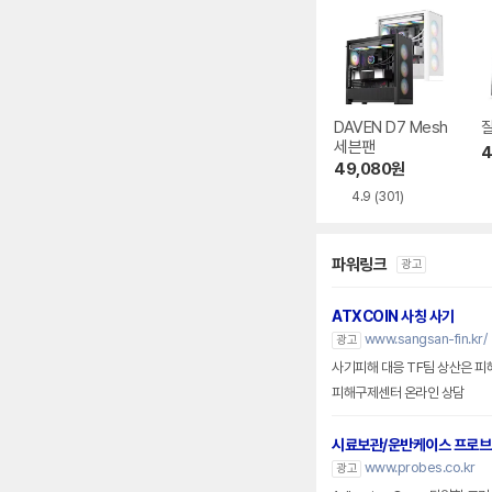
DAVEN D7 Mesh
잘
세븐팬
4
49,080
원
4.9
(301)
파워링크
광고
ATXCOIN 사칭 사기
www.sangsan-fin.kr/
광고
사기피해 대응 TF팀 상산은 피
피해구제센터 온라인 상담
시료보관/운반케이스 프로
www.probes.co.kr
광고