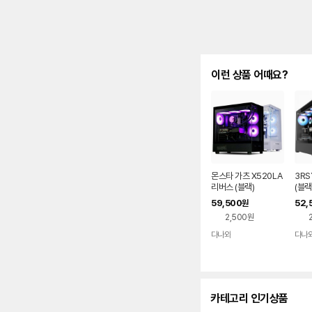
이런 상품 어때요?
몬스타 가츠 X520LA
3RS
리버스 (블랙)
(블랙
59,500
52,
원
2,500원
다나와
다나
네이버
페이
카테고리 인기상품