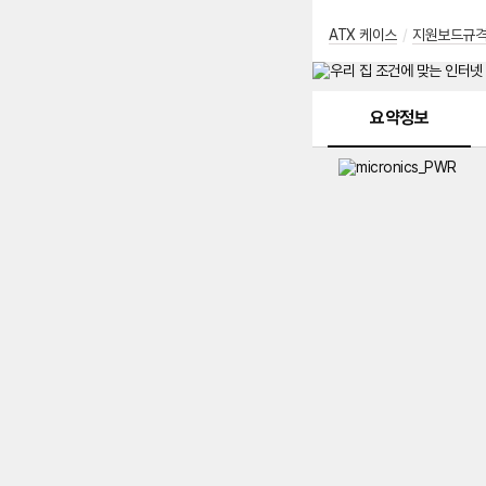
ATX 케이스
/
지원보드규
메뉴 네비게이션
요약정보