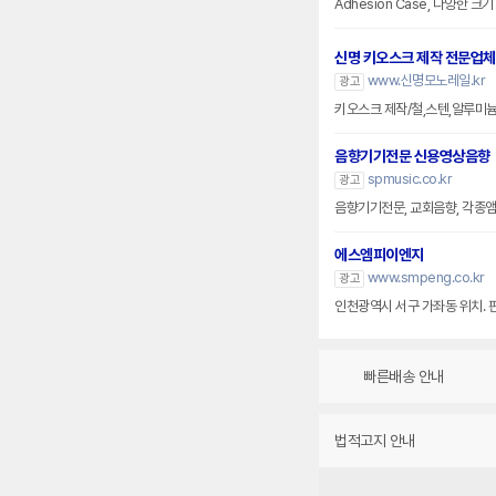
Adhesion Case, 다양한 
신명 키오스크 제작 전문업체
www.신명모노레일.kr
광고
키오스크 제작/철,스텐,알루미
음향기기전문 신용영상음향
spmusic.co.kr
광고
음향기기전문, 교회음향, 각종앰프
에스엠피이엔지
www.smpeng.co.kr
광고
인천광역시 서구 가좌동 위치. 
빠른배송 안내
법적고지 안내