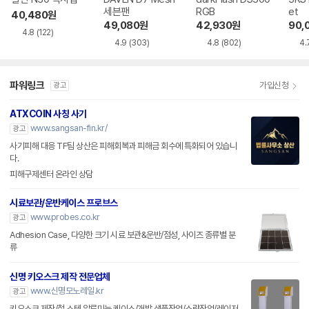
세븐팬
RGB
et
40,480
원
49,080
원
42,930
원
90,
4.8
(122)
4.9
(303)
4.8
(802)
4.
파워링크
가입신청
광고
ATXCOIN 사칭 사기
www.sangsan-fin.kr/
광고
사기피해 대응 TF팀 상산은 피해회복과 피해금 회수에 특화되어 있습니
다.
피해구제센터 온라인 상담
시료보관/운반케이스 프로브스
www.probes.co.kr
광고
Adhesion Case, 다양한 크기 시료 보관&운반/점성, 사이즈 종류별 분
류
신명 키오스크 제작 전문업체
www.신명모노레일.kr
광고
키오스크 제작/철,스텐,알루미늄 케이스/개발 샘플작업/소량작업/레이저