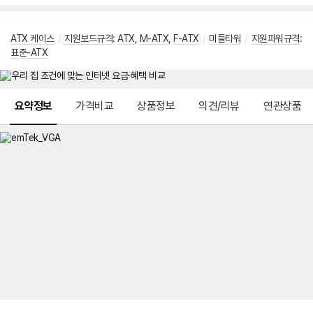
ATX 케이스
/
지원보드규격
:
ATX
,
M-ATX
,
F-ATX
/
미들타워
/
지원파워규격
:
표준-ATX
메뉴 네비게이션
요약정보
가격비교
상품정보
의견/리뷰
연관상품