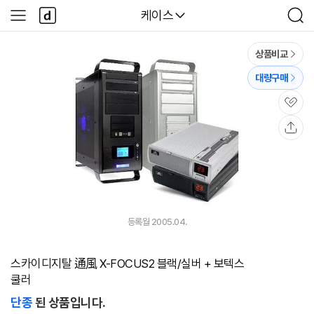
본문 바로가기
다
다나와
케이스
사
검
나
이
색
와
드
메
메
상품비교
인
뉴
대량구매
관
심
공
유
등록월 2005.04.
스카이디지탈 通風 X-FOCUS2 블랙/실버 + 보텍스
쿨러
단종
된 상품입니다.