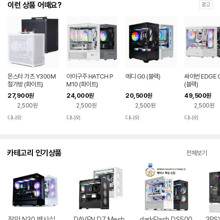
이런 상품 어때요?
광고
몬스타 가츠 Y300M
아이구주 HATCH P
에디 G0 (블랙)
싸이번 EDGE 
철가방 (화이트)
M10 (화이트)
(블랙)
27,900
24,000
20,500
49,500
원
원
원
원
2,500원
2,500원
2,500원
2,500원
다나와
다나와
다나와
다나와
네이버
네이버
네이버
네이버
페이
페이
페이
페이
카테고리 인기상품
전체보기
잘만 N30 백사십
DAVEN D7 Mesh
darkFlash DS500
3RSY