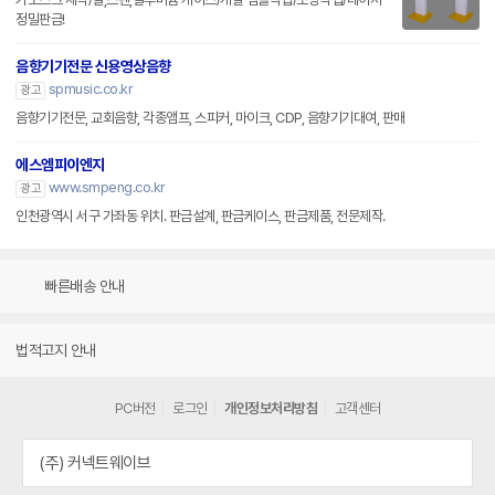
정밀판금!
음향기기전문 신용영상음향
spmusic.co.kr
광고
음향기기전문, 교회음향, 각종앰프, 스피커, 마이크, CDP, 음향기기대여, 판매
에스엠피이엔지
www.smpeng.co.kr
광고
인천광역시 서구 가좌동 위치. 판금설계, 판금케이스, 판금제품, 전문제작.
빠른배송 안내
법적고지 안내
PC버전
로그인
개인정보처리방침
고객센터
(주) 커넥트웨이브