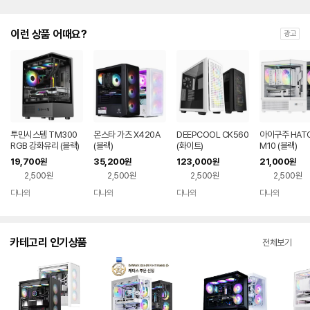
이런 상품 어때요?
광고
투민시스템 TM300
몬스타 가츠 X420A
DEEPCOOL CK560
아이구주 HATC
RGB 강화유리 (블랙)
(블랙)
(화이트)
M10 (블랙)
19,700
35,200
123,000
21,000
원
원
원
원
2,500원
2,500원
2,500원
2,500원
다나와
다나와
다나와
다나와
네이버
네이버
네이버
네이버
페이
페이
페이
페이
카테고리 인기상품
전체보기