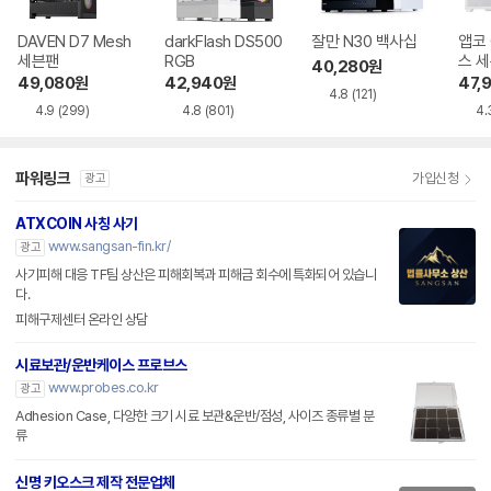
DAVEN D7 Mesh
darkFlash DS500
잘만 N30 백사십
앱코 
세븐팬
RGB
스 
40,280
원
49,080
원
42,940
원
47,
4.8
(121)
4.9
(299)
4.8
(801)
4.
파워링크
가입신청
광고
ATXCOIN 사칭 사기
www.sangsan-fin.kr/
광고
사기피해 대응 TF팀 상산은 피해회복과 피해금 회수에 특화되어 있습니
다.
피해구제센터 온라인 상담
시료보관/운반케이스 프로브스
www.probes.co.kr
광고
Adhesion Case, 다양한 크기 시료 보관&운반/점성, 사이즈 종류별 분
류
신명 키오스크 제작 전문업체