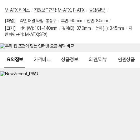
M-ATX 케이스
/
지원보드규격
:
M-ATX
,
F-ATX
/
슬림(일반)
/
[패널]
측면 패널 타입
:
통풍구
/
후면
:
60mm
/
전면
:
80mm
/
[크기]
너비(W)
:
101~140mm
/
깊이(D)
:
370mm
/
높이(H)
:
345mm
/
지
원파워규격
:
M-ATX(SFX)
메뉴 네비게이션
요약정보
가격비교
상품정보
의견/리뷰
연관상품