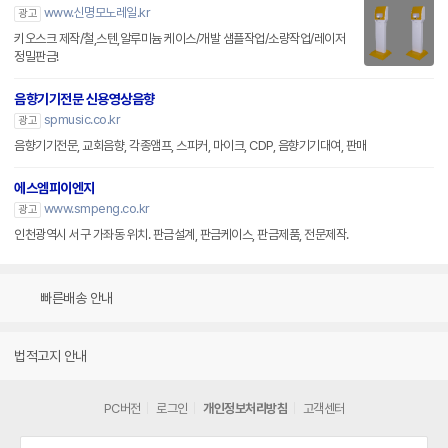
www.신명모노레일.kr
광고
키오스크 제작/철,스텐,알루미늄 케이스/개발 샘플작업/소량작업/레이저
정밀판금!
음향기기전문 신용영상음향
spmusic.co.kr
광고
음향기기전문, 교회음향, 각종앰프, 스피커, 마이크, CDP, 음향기기대여, 판매
에스엠피이엔지
www.smpeng.co.kr
광고
인천광역시 서구 가좌동 위치. 판금설계, 판금케이스, 판금제품, 전문제작.
빠른배송 안내
법적고지 안내
PC버전
로그인
개인정보처리방침
고객센터