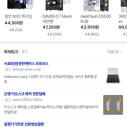
잘만 N30 백사십
DAVEN D7 Mesh
darkFlash DS500
3RSY
세븐팬
RGB
et
44,500
원
47,250
원
42,930
원
90,
4.8
(123)
4.9
(304)
4.8
(802)
4.
파워링크
가입신청
광고
시료보관/운반케이스 프로브스
www.probes.co.kr
광고
Adhesion Case, 다양한 크기 시료 보관&운반/점성, 사이즈 종류별 분
류
신명 키오스크 제작 전문업체
www.신명모노레일.kr
광고
키오스크 제작/철,스텐,알루미늄 케이스/개발 샘플작업/소량작업/레이저
정밀판금!
음향기기전문 신용영상음향