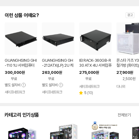
이런 상품 어때요?
광고
GUANGHSING GHI
GUANGHSING GH
IEI RACK-360GB-R
몬스타 가츠 Y
-110 1U 서버컴퓨터
-212ATX(LP) 2U 케
30 ATX 4U 서버컴퓨
철가방 (화이트)
ATX 케이스
이스 서버컴퓨터 ATX
터 ATX 케이스
300,000
263,000
275,000
27,900
원
원
원
원
케이스
무료
무료
무료
2,500원
별도 설치비
별도 설치비
세이프네트워크
다나와
네이버
세이프네트워크
세이프네트워크
페이
리
5
(
10
)
별
뷰
점
수
카테고리 인기상품
전체보기