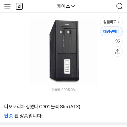
본문 바로가기
다
다나와
케이스
사
검
나
이
색
와
드
메
메
상품비교
인
뉴
대량구매
관
심
공
유
등록월 2005.03.
다오코리아 심봤다 C301 블랙 Slim (ATX)
단종
된 상품입니다.