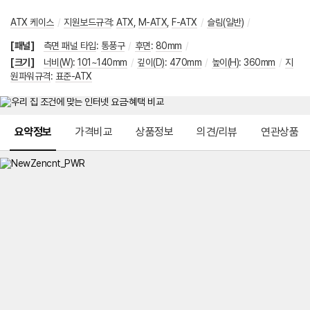
ATX 케이스
/
지원보드규격
:
ATX
,
M-ATX
,
F-ATX
/
슬림(일반)
/
[패널]
측면 패널 타입
:
통풍구
/
후면
:
80mm
/
[크기]
너비(W)
:
101~140mm
/
깊이(D)
:
470mm
/
높이(H)
:
360mm
/
지
원파워규격
:
표준-ATX
메뉴 네비게이션
요약정보
가격비교
상품정보
의견/리뷰
연관상품