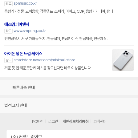
spmusic.co.kr
광고
음향기기전문, 교회음향, 각종앰프, 스피커, 마이크, CDP, 음향기기대여, 판매
에스엠피이엔지
www.smpeng.co.kr
광고
인천광역시 서구 가좌동 위치. 판금설계, 판금케이스, 판금제품, 전문제작.
아이폰 생폰 느낌 케이스
smartstore.naver.com/minimal-store
광고
끼운 듯 안 끼운듯한 케이스를 찾으신다면 바로 이상품입니다.
빠른배송 안내
법적고지 안내
PC버전
로그인
개인정보처리방침
고객센터
(주) 커넥트웨이브