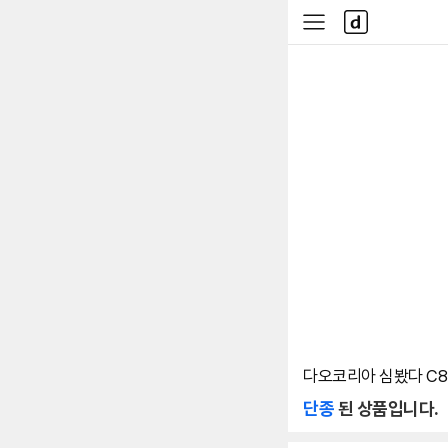
본문 바로가기
다
사
나
이
와
드
메
메
인
뉴
다오코리아 심봤다 C870 
단종
된 상품입니다.