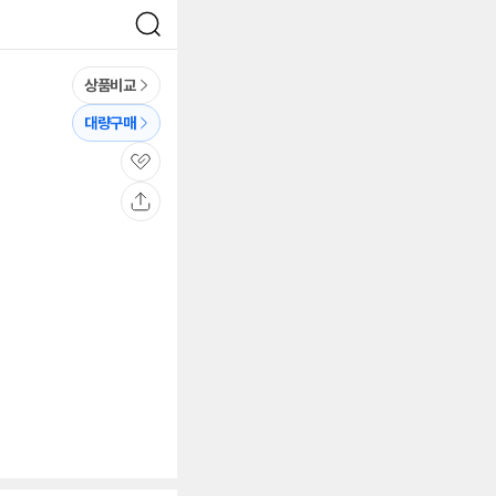
검
색
상품비교
대량구매
관
심
공
유