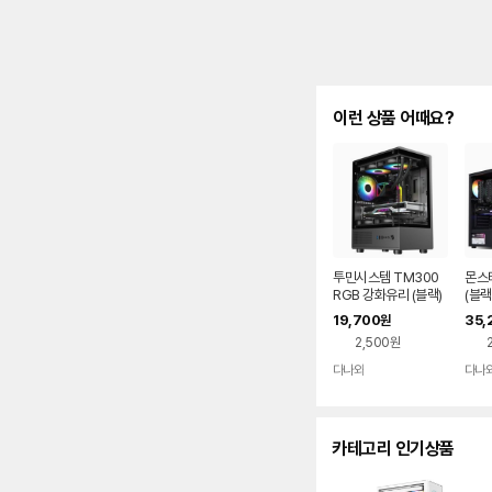
이런 상품 어때요?
투민시스템 TM300
몬스타
RGB 강화유리 (블랙)
(블랙
19,700
35,
원
2,500원
다나와
다나
네이버
페이
카테고리 인기상품