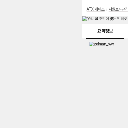
ATX 케이스
/
지원보드규
메뉴 네비게이션
요약정보