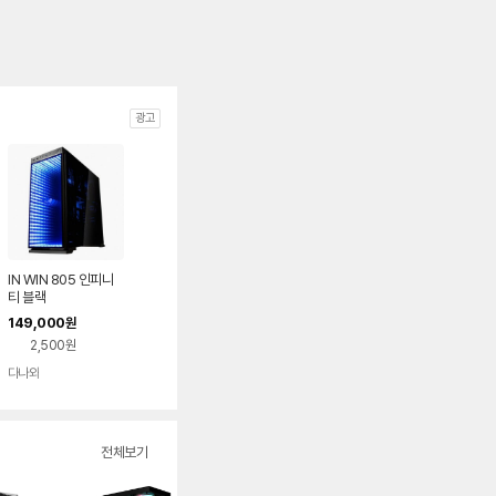
광고
IN WIN 805 인피니
티 블랙
149,000
원
2,500원
다나와
네이버
페이
전체보기