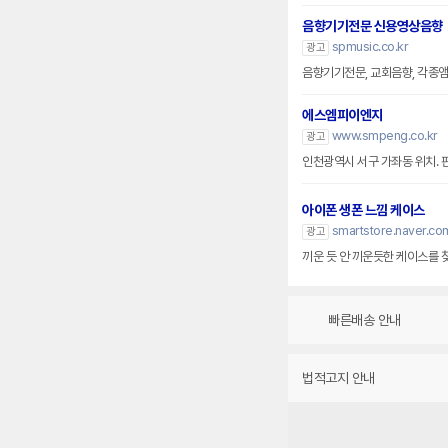
음향기기전문 신용영상음향
spmusic.co.kr
광고
음향기기전문, 교회음향, 각종앰프
에스엠피이엔지
www.smpeng.co.kr
광고
인천광역시 서구 가좌동 위치. 
아이폰 생폰 느낌 케이스
smartstore.naver.co
광고
끼운 듯 안 끼운듯한 케이스를 
빠른배송 안내
법적고지 안내