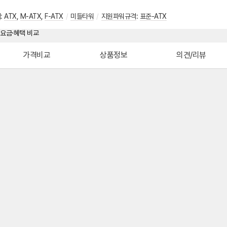
격
:
ATX
,
M-ATX
,
F-ATX
/
미들타워
/
지원파워규격
:
표준-ATX
가격비교
상품정보
의견/리뷰