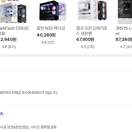
arkFlash DS500
잘만 N30 백사십
앱코 G31 오메가포
3RSYS L
GB
스 세븐팬
et
40,280
원
2,940
원
47,900
원
87,340
4.8
(121)
4.8
(801)
4.3
(210)
4.7
(43
해회복과 피해금 회수에 특화되어 있습니다.
브스
크기 시료 보관&운반/점성, 사이즈 종류별 분류