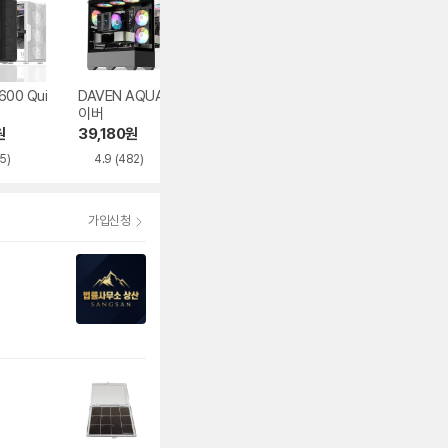
600 Qui
DAVEN AQUA 다
마이크로닉스 WIZ
오쓰 SOLID FUL
이버
MAX 우드리안 MA
MESH
X
원
39,180
원
82,600
원
62,848
원
5)
4.9
(482)
4.5
(395)
가입신청