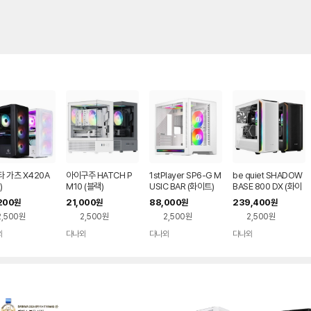
 가츠 X420A
아이구주 HATCH P
1stPlayer SP6-G M
be quiet SHADOW
)
M10 (블랙)
USIC BAR (화이트)
BASE 800 DX (화이
트)
200
21,000
88,000
239,400
원
원
원
원
2,500원
2,500원
2,500원
2,500원
와
다나와
다나와
다나와
네이버
네이버
네이버
네이버
페이
페이
페이
페이