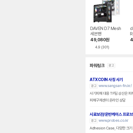
DAVEN D7 Mesh
d
세븐팬
R
49,080
원
4
4.9
(301)
파워링크
광고
ATXCOIN 사칭 사기
www.sangsan-fin.kr/
광고
사기피해 대응 TF팀 상산은 피
피해구제센터 온라인 상담
시료보관/운반케이스 프로
www.probes.co.kr
광고
Adhesion Case, 다양한 