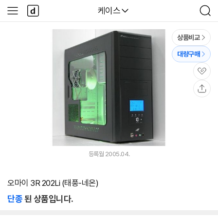
본문 바로가기
다
다나와
케이스
사
검
나
이
색
와
드
메
메
상품비교
인
뉴
대량구매
관
심
공
유
등록월 2005.04.
오마이 3R 202Li (태풍-네온)
단종
된 상품입니다.