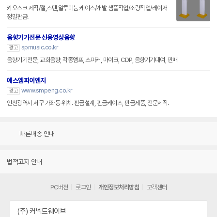
키오스크 제작/철,스텐,알루미늄 케이스/개발 샘플작업/소량작업/레이저
정밀판금!
음향기기전문 신용영상음향
spmusic.co.kr
광고
음향기기전문, 교회음향, 각종앰프, 스피커, 마이크, CDP, 음향기기대여, 판매
에스엠피이엔지
www.smpeng.co.kr
광고
인천광역시 서구 가좌동 위치. 판금설계, 판금케이스, 판금제품, 전문제작.
빠른배송 안내
법적고지 안내
PC버전
로그인
개인정보처리방침
고객센터
(주) 커넥트웨이브