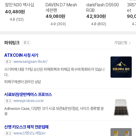
잘만 N30 백사십
DAVEN D7 Mesh
darkFlash DS500
3RSY
세븐팬
RGB
et
40,480
원
49,080
원
42,930
원
90,
4.8
(122)
4.9
(303)
4.8
(802)
4.
파워링크
가입신청
광고
ATXCOIN 사칭 사기
www.sangsan-fin.kr/
광고
사기피해 대응 TF팀 상산은 피해회복과 피해금 회수에 특화되어 있습니
다.
피해구제센터 온라인 상담
시료보관/운반케이스 프로브스
www.probes.co.kr
광고
Adhesion Case, 다양한 크기 시료 보관&운반/점성, 사이즈 종류별 분
류
신명 키오스크 제작 전문업체
www.신명모노레일.kr
광고