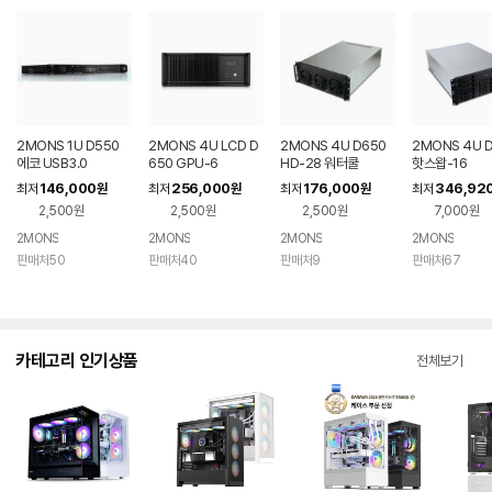
2MONS 1U D550
2MONS 4U LCD D
2MONS 4U D650
2MONS 4U 
에코 USB3.0
650 GPU-6
HD-28 워터쿨
핫스왑-16
146,000
256,000
176,000
346,92
최저
원
최저
원
최저
원
최저
2,500원
2,500원
2,500원
7,000원
2MONS
2MONS
2MONS
2MONS
판매처50
판매처40
판매처9
판매처67
카테고리 인기상품
전체보기