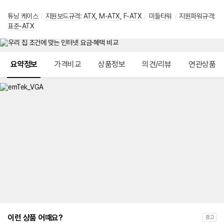
튜닝 케이스
/
지원보드규격
:
ATX
,
M-ATX
,
F-ATX
/
미들타워
/
지원파워규격
:
표준-ATX
메뉴 네비게이션
요약정보
가격비교
상품정보
의견/리뷰
연관상품
이런 상품 어때요?
광고