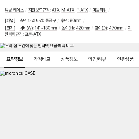
튜닝 케이스
/
지원보드규격
:
ATX
,
M-ATX
,
F-ATX
/
미들타워
/
[패널]
측면 패널 타입
:
통풍구
/
후면
:
80mm
/
[크기]
너비(W)
:
141~180mm
/
높이(H)
:
420mm
/
깊이(D)
:
470mm
/
지
원파워규격
:
표준-ATX
메뉴 네비게이션
요약정보
가격비교
상품정보
의견/리뷰
연관상품