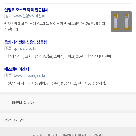
신명 키오스크 제작 전문업체
www.신명모노레일.kr
광고
키오스크 제작/철,스텐,알루미늄 케이스/개발 샘플작업/소량작업/레이저
정밀판금!
음향기기전문 신용영상음향
spmusic.co.kr
광고
음향기기전문, 교회음향, 각종앰프, 스피커, 마이크, CDP, 음향기기대여, 판매
에스엠피이엔지
www.smpeng.co.kr
광고
인천광역시 서구 가좌동 위치. 판금설계, 판금케이스, 판금제품, 전문제작.
빠른배송 안내
법적고지 안내