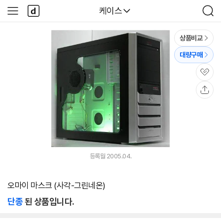
본문 바로가기
다
다나와
케이스
사
검
나
이
색
와
드
메
메
상품비교
인
뉴
대량구매
관
심
공
유
등록월 2005.04.
오마이 마스크 (사각-그린네온)
단종
된 상품입니다.