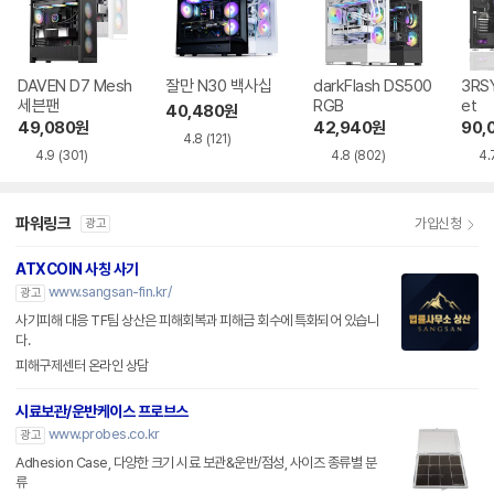
DAVEN D7 Mesh
잘만 N30 백사십
darkFlash DS500
3RSY
세븐팬
RGB
et
40,480
원
49,080
원
42,940
원
90,
4.8
(121)
4.9
(301)
4.8
(802)
4.
파워링크
가입신청
광고
ATXCOIN 사칭 사기
www.sangsan-fin.kr/
광고
사기피해 대응 TF팀 상산은 피해회복과 피해금 회수에 특화되어 있습니
다.
피해구제센터 온라인 상담
시료보관/운반케이스 프로브스
www.probes.co.kr
광고
Adhesion Case, 다양한 크기 시료 보관&운반/점성, 사이즈 종류별 분
류