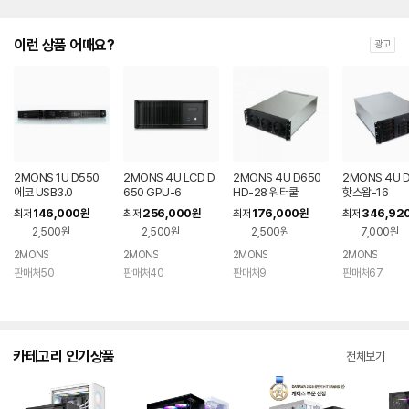
이런 상품 어때요?
광고
2MONS 1U D550
2MONS 4U LCD D
2MONS 4U D650
2MONS 4U 
에코 USB3.0
650 GPU-6
HD-28 워터쿨
핫스왑-16
146,000
256,000
176,000
346,92
최저
원
최저
원
최저
원
최저
2,500원
2,500원
2,500원
7,000원
2MONS
2MONS
2MONS
2MONS
판매처50
판매처40
판매처9
판매처67
카테고리 인기상품
전체보기