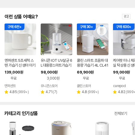
이런 상품 어때요?
광고
구매 6천+
구매 30+
구매 630+
엔퍼센트 5초세척 스
유니콘 IOT UV살균 6
쿨린 스마트 초음파 대
케어팟 미니 제
텐 가습기 신생아 아기
L대용량스마트가습기
용량 가습기 4L CL41
실 탁상용 신생
가습기 화이트
IOT 앱연동 WIFI어플
0T
가습기 MS021
139,000
98,000
69,900
99,000
원
원
원
원
연동 리모컨지원 TL-
무료
3,000원
무료
무료
HM60V
엔퍼센트
유니콘스토어
쿨린스토어
carepod
네이버
페이
리
리
리
리
4.85
(
999+
)
4.71
(
7
)
4.8
(
999+
)
4.82
(
999
별
별
별
별
뷰
뷰
뷰
뷰
점
점
점
점
수
수
수
수
카테고리 인기상품
전체보기