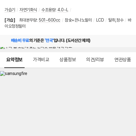
가습기
/
자연기화식
/
수조용량
:
4.0~L
/
[가습]
최대분무량
:
501~600cc
/
참숯+은나노필터
/
LCD
/
탈취,정수
/
바
이오청정필터
배송비 무료
의 기준은
'전국'
입니다. (도서산간 제외)
메뉴 네비게이션
요약정보
가격비교
상품정보
의견/리뷰
연관상품