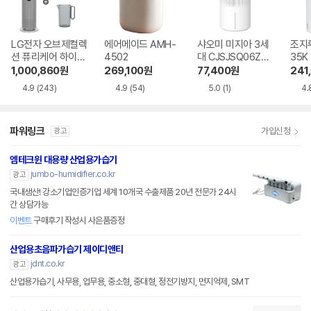
LG전자 오브제컬렉
에어메이드 AMH-
샤오미 미지아 3세
조지루
션 퓨리케어 하이드
4502
대 CJSJSQ06ZM
35K
로타워 HY705RS
Z
1,000,860
원
269,100
원
77,400
원
241
UABM
4.9
(243)
4.9
(54)
5.0
(1)
4.
파워링크
가입신청
광고
엠테크윈 대용량 산업용가습기
jumbo-humidifier.co.kr
광고
국내생산! 강소기업인증기업 세계 10개국 수출제품 20년 전문가 24시
간 상담가능
이벤트
구매후기 작성시 사은품증정
산업용초음파가습기 제이디앤티
jdnt.co.kr
광고
산업용가습기, 사무용, 업무용, 중소형, 중대형, 정전기방지, 먼지억제, SMT