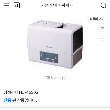
본문 바로가기
다
다나와
가습기/에어워셔
사
검
나
이
색
와
드
메
메
상품비교
인
뉴
관
심
공
유
등록월 2004.11.
삼성전자 HU-4530S
단종
된 상품입니다.