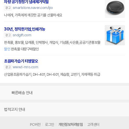
차량 공기청정기 냄새제거탁월
smartstore.naver.com/ijio
광고
나에게, 가족에게 깨끗한 공기를 선물하세요
30년, 정직한기업,인쇄가능
sndgift.com
광고
판촉물, 홍보물, 답례품, 단체행사, 개업식, 기념품,사은품,공공기관홍보물
할인
판촉물 대량구매할인
초음파가습기 티엠알오
www.t-mro.com
광고
산업용초음파가습기, DH-401, DH-601, 제습함, 교반기, 자재랙등 취급
빠른배송 안내
법적고지 안내
PC버전
로그인
개인정보처리방침
고객센터