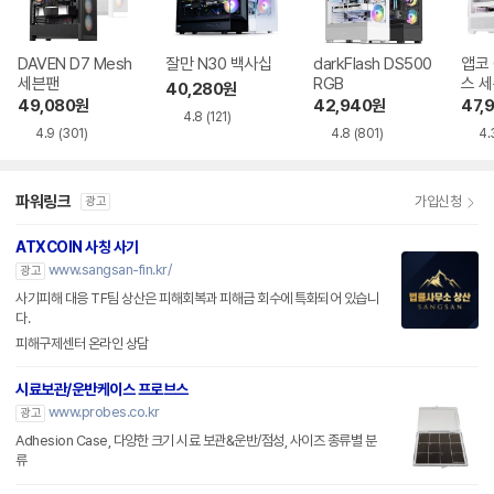
DAVEN D7 Mesh
잘만 N30 백사십
darkFlash DS500
앱코 
세븐팬
RGB
스 
40,280
원
49,080
원
42,940
원
47,
4.8
(121)
4.9
(301)
4.8
(801)
4.
파워링크
가입신청
광고
ATXCOIN 사칭 사기
www.sangsan-fin.kr/
광고
사기피해 대응 TF팀 상산은 피해회복과 피해금 회수에 특화되어 있습니
다.
피해구제센터 온라인 상담
시료보관/운반케이스 프로브스
www.probes.co.kr
광고
Adhesion Case, 다양한 크기 시료 보관&운반/점성, 사이즈 종류별 분
류