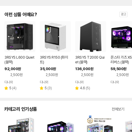
이런 상품 어때요?
광고
3RSYS L600 Quiet
3RSYS R150 (화이
3RSYS T2000 Qui
몬스타 가츠 X5
(블랙)
트)
et (블랙)
리버스 (블랙)
92,000
35,000
136,000
59,500
원
원
원
원
2,500원
2,500원
2,500원
2,500원
다나와
다나와
다나와
다나와
네이버
네이버
네이버
네이버
페이
페이
페이
페이
리
리
리
5
(
4
)
5
(
3
)
4.6
(
5
)
별
별
별
뷰
뷰
뷰
점
점
점
수
수
수
카테고리 인기상품
전체보기