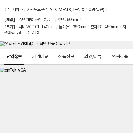
튜닝 케이스
/
지원보드규격
:
ATX
,
M-ATX
,
F-ATX
/
슬림(일반)
/
[패널]
측면 패널 타입
:
통풍구
/
후면
:
60mm
/
[크기]
너비(W)
:
101~140mm
/
높이(H)
:
360mm
/
깊이(D)
:
450mm
/
지
원파워규격
:
표준-ATX
메뉴 네비게이션
요약정보
가격비교
상품정보
의견/리뷰
연관상품