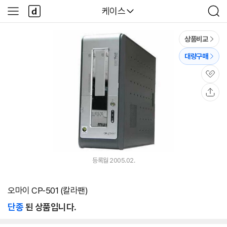
본문 바로가기
다
다나와
케이스
사
검
나
이
색
와
드
메
메
상품비교
인
뉴
대량구매
관
심
공
유
등록월 2005.02.
오마이 CP-501 (칼라팬)
단종
된 상품입니다.