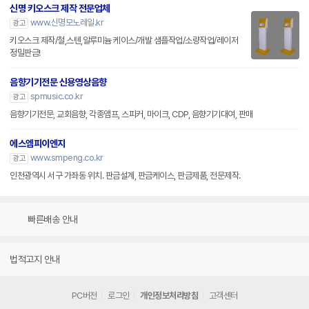
신명 키오스크 제작 전문업체
www.신명모노레일.kr
광고
키오스크 제작/철,스텐,알루미늄 케이스/개발 샘플작업/소량작업/레이저
정밀판금!
음향기기전문 신용영상음향
spmusic.co.kr
광고
음향기기전문, 교회음향, 각종앰프, 스피커, 마이크, CDP, 음향기기대여, 판매
에스엠피이엔지
www.smpeng.co.kr
광고
인천광역시 서구 가좌동 위치. 판금설계, 판금케이스, 판금제품, 전문제작.
빠른배송 안내
법적고지 안내
PC버전
로그인
개인정보처리방침
고객센터