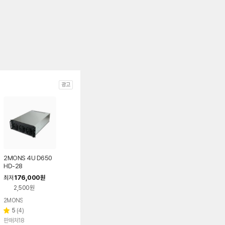
광고
2MONS 4U D650
HD-28
176,000
최저
원
2,500원
2MONS
리
5
(
4
)
별
뷰
판매처18
점