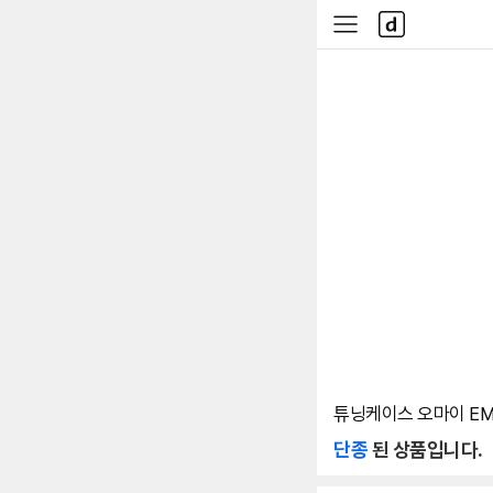
본문 바로가기
다
사
나
이
와
드
메
메
인
뉴
튜닝케이스 오마이 EME 3
단종
된 상품입니다.