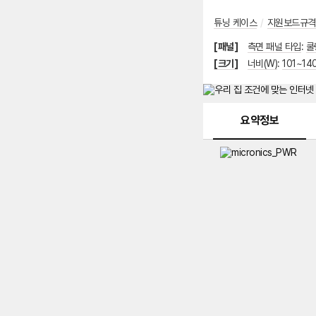
튜닝 케이스
/
지원보드규격
[패널]
측면 패널 타입
:
쿨
[크기]
너비(W)
:
101~14
메뉴 네비게이션
요약정보