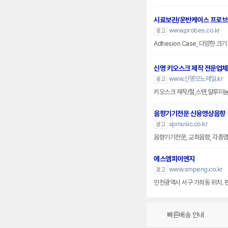
시료보관/운반케이스 프로
www.probes.co.kr
광고
Adhesion Case, 다양한 
신명 키오스크 제작 전문업체
www.신명모노레일.kr
광고
키오스크 제작/철,스텐,알루미
음향기기전문 신용영상음향
spmusic.co.kr
광고
음향기기전문, 교회음향, 각종앰프
에스엠피이엔지
www.smpeng.co.kr
광고
인천광역시 서구 가좌동 위치. 
빠른배송 안내