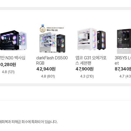
수
만 N30 백사십
darkFlash DS500
앱코 G31 오메가포
3RSYS L
RGB
스 세븐팬
et
0,280
원
42,940
원
47,900
원
87,340
4.8
(121)
4.8
(801)
4.3
(210)
4.7
(43
해회복과 피해금 회수에 특화되어 있습니다.