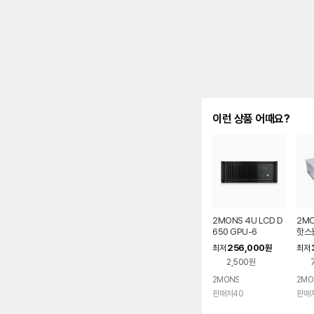
이런 상품 어때요?
2MONS 4U LCD D
2MO
650 GPU-6
핫스왑
256,000
최저
원
최저
2,500원
2MONS
2MO
판매처40
판매