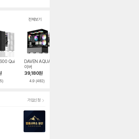
수
전체보기
600 Qui
DAVEN AQUA 다
마이크로닉스 WIZ
마이크로닉스 WI
이버
MAX 우드리안 MA
MAX 스텔라
X
원
39,180
원
86,000
원
93,830
원
5)
4.9
(482)
4.5
(395)
5.0
(282)
가입신청