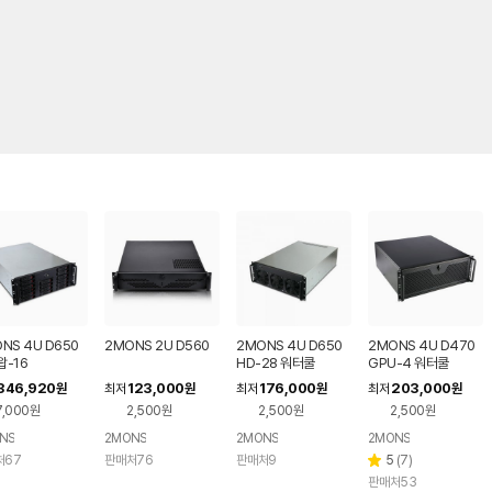
NS 4U D650
2MONS 2U D560
2MONS 4U D650
2MONS 4U D470
-16
HD-28 워터쿨
GPU-4 워터쿨
346,920
123,000
176,000
203,000
원
최저
원
최저
원
최저
원
7,000원
2,500원
2,500원
2,500원
NS
2MONS
2MONS
2MONS
리
처67
판매처76
판매처9
5
(
7
)
별
뷰
판매처53
점