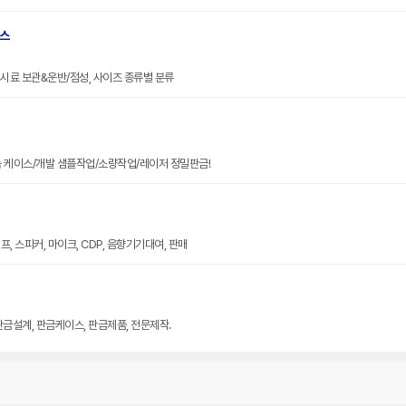
브스
크기 시료 보관&운반/점성, 사이즈 종류별 분류
늄 케이스/개발 샘플작업/소량작업/레이저 정밀판금!
, 스피커, 마이크, CDP, 음향기기대여, 판매
판금설계, 판금케이스, 판금제품, 전문제작.