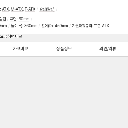
:
ATX
,
M-ATX
,
F-ATX
/
슬림(일반)
/
링팬
/
후면
:
60mm
/
0mm
/
높이(H)
:
360mm
/
깊이(D)
:
450mm
/
지원파워규격
:
표준-ATX
가격비교
상품정보
의견/리뷰