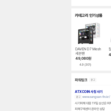
카테고리 인기상품
DAVEN D7 Mesh
잘
세븐팬
4
49,080
원
4.9
(301)
파워링크
광고
ATXCOIN 사칭 사기
www.sangsan-fin.kr/
광고
사기피해 대응 TF팀 상산은 피
피해구제센터 온라인 상담