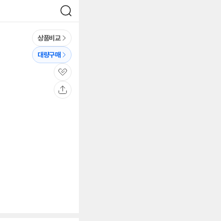
검
색
상품비교
대량구매
관
심
공
유