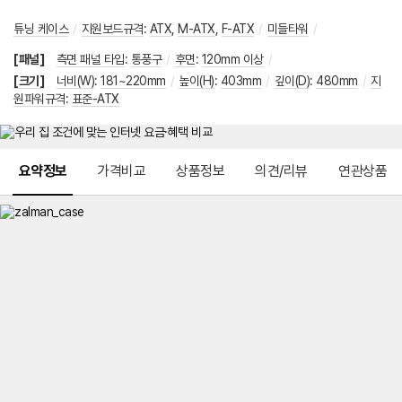
튜닝 케이스
/
지원보드규격
:
ATX
,
M-ATX
,
F-ATX
/
미들타워
/
[패널]
측면 패널 타입
:
통풍구
/
후면
:
120mm 이상
/
[크기]
너비(W)
:
181~220mm
/
높이(H)
:
403mm
/
깊이(D)
:
480mm
/
지
원파워규격
:
표준-ATX
메뉴 네비게이션
요약정보
가격비교
상품정보
의견/리뷰
연관상품