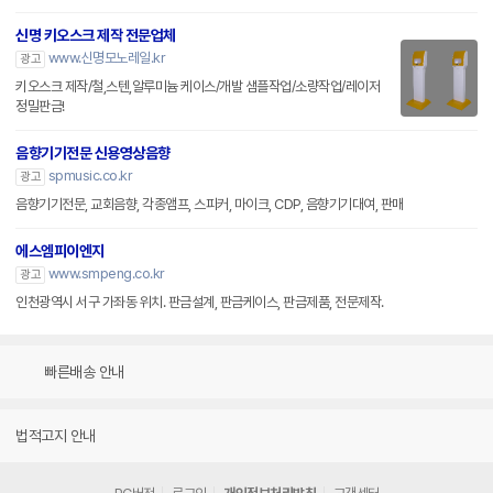
신명 키오스크 제작 전문업체
www.신명모노레일.kr
광고
키오스크 제작/철,스텐,알루미늄 케이스/개발 샘플작업/소량작업/레이저
정밀판금!
음향기기전문 신용영상음향
spmusic.co.kr
광고
음향기기전문, 교회음향, 각종앰프, 스피커, 마이크, CDP, 음향기기대여, 판매
에스엠피이엔지
www.smpeng.co.kr
광고
인천광역시 서구 가좌동 위치. 판금설계, 판금케이스, 판금제품, 전문제작.
빠른배송 안내
법적고지 안내