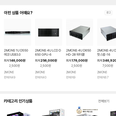
이런 상품 어때요?
광고
2MONS 1U D550
2MONS 4U LCD D
2MONS 4U D650
2MONS 4U 
에코 USB3.0
650 GPU-6
HD-28 워터쿨
핫스왑-16
146,000
256,000
176,000
346,92
최저
원
최저
원
최저
원
최저
2,500원
2,500원
2,500원
7,000원
2MONS
2MONS
2MONS
2MONS
판매처49
판매처40
판매처9
판매처67
카테고리 인기상품
전체보기