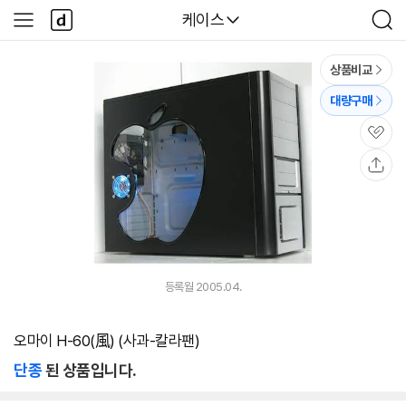
본문 바로가기
다
다나와
케이스
사
검
나
이
색
와
드
메
메
상품비교
인
뉴
대량구매
관
심
공
유
등록월 2005.04.
오마이 H-60(風) (사과-칼라팬)
단종
된 상품입니다.