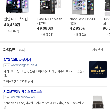
잘만 N30 백사십
DAVEN D7 Mesh
darkFlash DS500
3RSY
세븐팬
RGB
et
40,480
원
49,080
원
42,930
원
90,
4.8
(122)
4.9
(303)
4.8
(802)
4.
파워링크
가입신청
광고
ATXCOIN 사칭 사기
www.sangsan-fin.kr/
광고
사기피해 대응 TF팀 상산은 피해회복과 피해금 회수에 특화되어 있습니
다.
피해구제센터 온라인 상담
시료보관/운반케이스 프로브스
www.probes.co.kr
광고
Adhesion Case, 다양한 크기 시료 보관&운반/점성, 사이즈 종류별 분
류