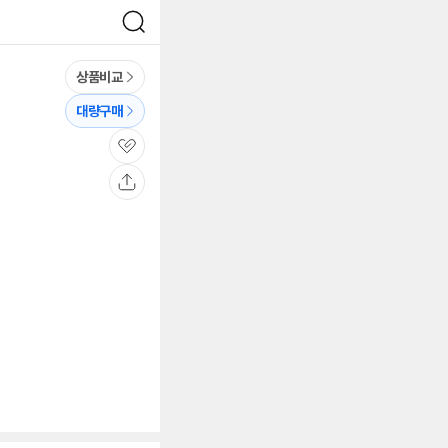
검
색
상품비교
대량구매
관
심
공
유