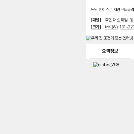
튜닝 케이스
/
지원보드규격
[패널]
측면 패널 타입
:
통
[크기]
너비(W)
:
181~2
메뉴 네비게이션
요약정보