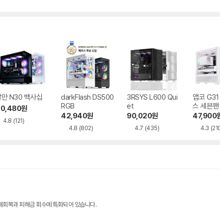
만 N30 백사십
darkFlash DS500
3RSYS L600 Qui
앱코 G3
RGB
et
스 세븐팬
0,480
원
42,940
원
90,020
원
47,900
4.8
(121)
4.8
(802)
4.7
(435)
4.3
(21
해회복과 피해금 회수에 특화되어 있습니다.