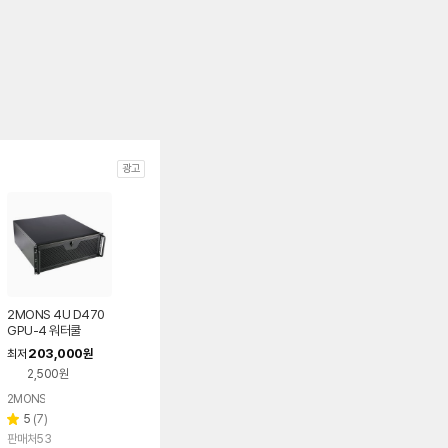
광고
2MONS 4U D470
GPU-4 워터쿨
203,000
최저
원
2,500원
2MONS
리
5
(
7
)
별
뷰
판매처53
점