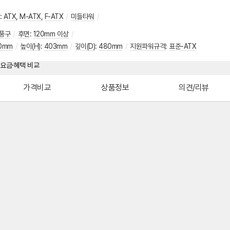
:
ATX
,
M-ATX
,
F-ATX
/
미들타워
/
풍구
/
후면
:
120mm 이상
/
20mm
/
높이(H)
:
403mm
/
깊이(D)
:
480mm
/
지원파워규격
:
표준-ATX
가격비교
상품정보
의견/리뷰