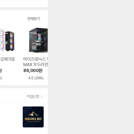
수
전체보기
1 오메가포
마이크로닉스 WIZ
오쓰 SOLID FULL
DAVEN AQUA 다
MAX 우드리안 MA
MESH
이버
X
원
86,000
원
62,840
원
39,180
원
0)
4.5
(396)
4.9
(482)
가입신청