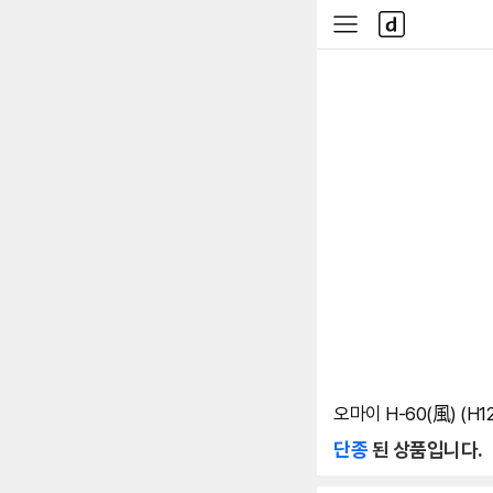
본문 바로가기
다
사
나
이
와
드
메
메
인
뉴
오마이 H-60(風) (H12
단종
된 상품입니다.