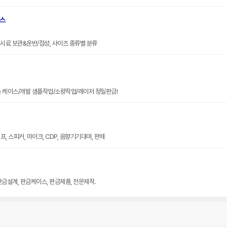
브스
크기 시료 보관&운반/점성, 사이즈 종류별 분류
늄 케이스/개발 샘플작업/소량작업/레이저 정밀판금!
, 스피커, 마이크, CDP, 음향기기대여, 판매
판금설계, 판금케이스, 판금제품, 전문제작.