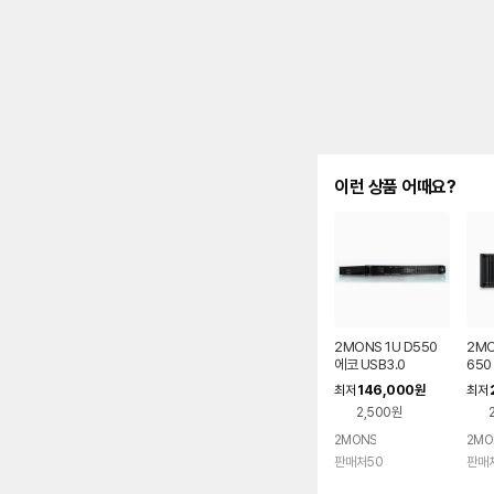
이런 상품 어때요?
2MONS 1U D550
2MO
에코 USB3.0
650
146,000
최저
원
최저
2,500원
2MONS
2MO
판매처50
판매