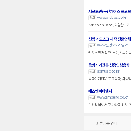
시료보관/운반케이스 프로
www.probes.co.kr
광고
Adhesion Case, 다양한 
신명 키오스크 제작 전문업체
www.신명모노레일.kr
광고
키오스크 제작/철,스텐,알루미
음향기기전문 신용영상음향
spmusic.co.kr
광고
음향기기전문, 교회음향, 각종앰프
에스엠피이엔지
www.smpeng.co.kr
광고
인천광역시 서구 가좌동 위치. 
빠른배송 안내