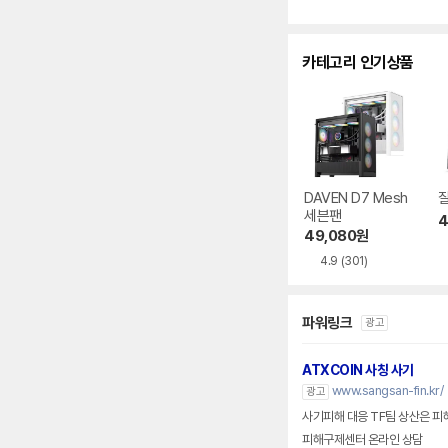
카테고리 인기상품
DAVEN D7 Mesh
잘
세븐팬
4
49,080
원
4.9
(301)
파워링크
광고
ATXCOIN 사칭 사기
www.sangsan-fin.kr/
광고
사기피해 대응 TF팀 상산은 피
피해구제센터 온라인 상담