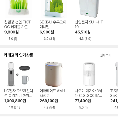
친환경 천연 TICT
SEKISUI 우루오이
신일전자 SUH-HT
OC 테이블 가든
애니멀
10
9,800
원
6,900
원
45,510
원
3.0
(1)
3.9
(34)
4.3
(219)
카테고리 인기상품
전체보기
LG전자 오브제컬렉
에어메이드 AMH-
샤오미 미지아 3세
조지루
션 퓨리케어 하이드
4502
대 CJSJSQ06ZM
35K
로타워 HY705RS
Z
1,000,860
원
269,100
원
77,400
원
241
UABM
4.9
(243)
4.9
(54)
5.0
(1)
4.