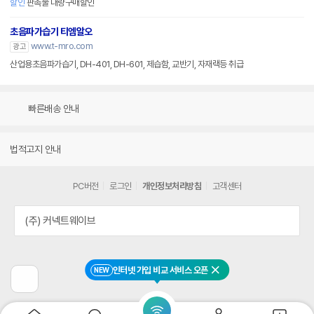
할인
판촉물 대량구매할인
초음파가습기 티엠알오
www.t-mro.com
광고
산업용초음파가습기, DH-401, DH-601, 제습함, 교반기, 자재랙등 취급
빠른배송 안내
법적고지 안내
PC버전
로그인
개인정보처리방침
고객센터
(주) 커넥트웨이브
인터넷 가입 비교 서비스 오픈
NEW
닫기
이
전
페
이