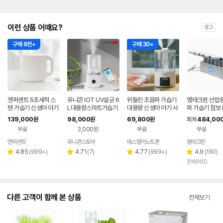
이런 상품 어때요?
광고
구매 6천+
구매 30+
엔퍼센트 5초세척 스
유니콘 IOT UV살균 6
위들린 초음파 가습기
엠테크윈 산업용
텐 가습기 신생아 아기
L대용량스마트가습기
대용량 신생아 아기 사
파 가습기 점보 
가습기 화이트
IOT 앱연동 WIFI어플
무실 통세척 가정용 무
01A
139,000
98,000
69,800
484,00
원
원
원
최저
연동 리모컨지원 TL-
소음
무료
3,000원
무료
무료
HM60V
엔퍼센트
유니콘스토어
에스엠이노트론
엠테크윈
네이버
페이
리
리
리
리
4.85
(
999+
)
4.71
(
7
)
4.77
(
999+
)
4.9
(
190
)
별
별
별
별
뷰
뷰
뷰
뷰
판매처10
점
점
점
점
수
수
수
수
다른 고객이 함께 본 상품
전체보기