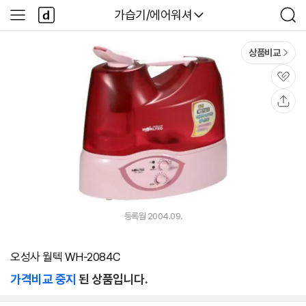
본문 바로가기
다
다나와
가습기/에어워셔
사
검
나
이
색
와
드
메
메
상품비교
인
뉴
관
심
공
유
등록월 2004.09.
오성사 월텍 WH-2084C
가격비교 중지
된 상품입니다.