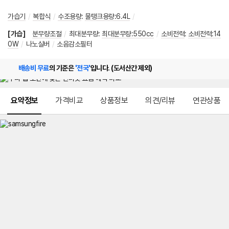
가습기
/
복합식
/
수조용량
:
물탱크용량:6.4L
/
[가습]
분무량조절
/
최대분무량
:
최대분무량:550cc
/
소비전력
:
소비전력:14
0W
/
나노실버
/
소음감소필터
배송비 무료
의 기준은
'전국'
입니다. (도서산간 제외)
메뉴 네비게이션
요약정보
가격비교
상품정보
의견/리뷰
연관상품