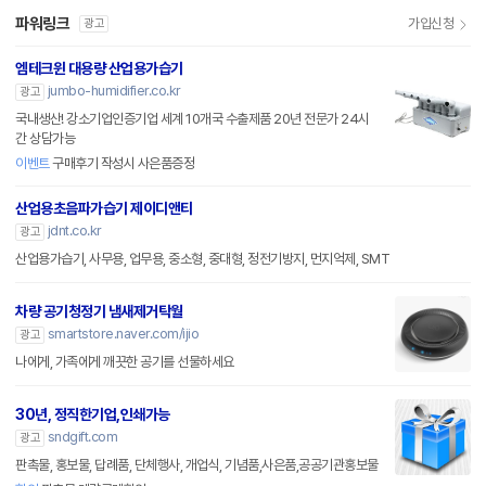
파워링크
가입신청
광고
엠테크윈 대용량 산업용가습기
jumbo-humidifier.co.kr
광고
국내생산! 강소기업인증기업 세계 10개국 수출제품 20년 전문가 24시
간 상담가능
이벤트
구매후기 작성시 사은품증정
산업용초음파가습기 제이디앤티
jdnt.co.kr
광고
산업용가습기, 사무용, 업무용, 중소형, 중대형, 정전기방지, 먼지억제, SMT
차량 공기청정기 냄새제거탁월
smartstore.naver.com/ijio
광고
나에게, 가족에게 깨끗한 공기를 선물하세요
30년, 정직한기업,인쇄가능
sndgift.com
광고
판촉물, 홍보물, 답례품, 단체행사, 개업식, 기념품,사은품,공공기관홍보물