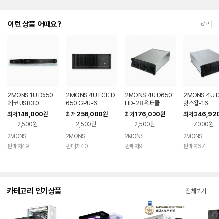
이런 상품 어때요?
광고
2MONS 1U D550
2MONS 4U LCD D
2MONS 4U D650
2MONS 4U 
에코 USB3.0
650 GPU-6
HD-28 워터쿨
핫스왑-16
146,000
256,000
176,000
346,92
최저
원
최저
원
최저
원
최저
2,500원
2,500원
2,500원
7,000원
2MONS
2MONS
2MONS
2MONS
판매처49
판매처40
판매처9
판매처67
카테고리 인기상품
전체보기