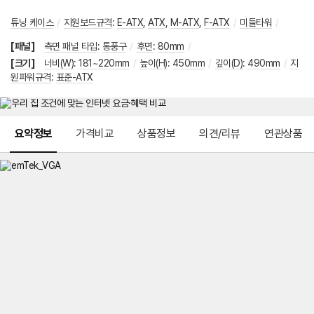
튜닝 케이스
/
지원보드규격
:
E-ATX
,
ATX
,
M-ATX
,
F-ATX
/
미들타워
/
[패널]
측면 패널 타입
:
통풍구
/
후면
:
80mm
/
[크기]
너비(W)
:
181~220mm
/
높이(H)
:
450mm
/
깊이(D)
:
490mm
/
지
원파워규격
:
표준-ATX
메뉴 네비게이션
요약정보
가격비교
상품정보
의견/리뷰
연관상품