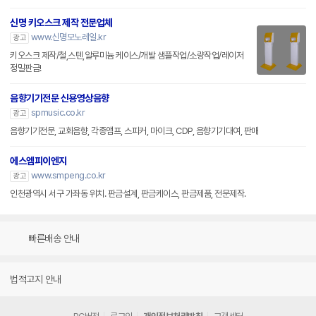
신명 키오스크 제작 전문업체
www.신명모노레일.kr
광고
키오스크 제작/철,스텐,알루미늄 케이스/개발 샘플작업/소량작업/레이저
정밀판금!
음향기기전문 신용영상음향
spmusic.co.kr
광고
음향기기전문, 교회음향, 각종앰프, 스피커, 마이크, CDP, 음향기기대여, 판매
에스엠피이엔지
www.smpeng.co.kr
광고
인천광역시 서구 가좌동 위치. 판금설계, 판금케이스, 판금제품, 전문제작.
빠른배송 안내
법적고지 안내