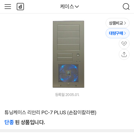
본문 바로가기
다
다나와
케이스
사
검
나
이
색
와
드
메
메
상품비교
인
뉴
대량구매
관
심
공
유
등록월 2005.01.
튜닝케이스 리안리 PC-7 PLUS (손잡이칼라팬)
단종
된 상품입니다.