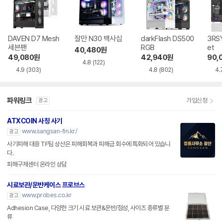
DAVEN D7 Mesh
잘만 N30 백사십
darkFlash DS500
3RSY
세븐팬
RGB
et
40,480
원
49,080
원
42,940
원
90,
4.8
(122)
4.9
(303)
4.8
(802)
4.
파워링크
가입신청
광고
ATXCOIN 사칭 사기
www.sangsan-fin.kr/
광고
사기피해 대응 TF팀 상산은 피해회복과 피해금 회수에 특화되어 있습니
다.
피해구제센터 온라인 상담
시료보관/운반케이스 프로브스
www.probes.co.kr
광고
Adhesion Case, 다양한 크기 시료 보관&운반/점성, 사이즈 종류별 분
류