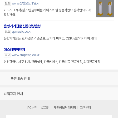
www.신명모노레일.kr
광고
키오스크 제작/철,스텐,알루미늄 케이스/개발 샘플작업/소량작업/레이저
정밀판금!
음향기기전문 신용영상음향
spmusic.co.kr
광고
음향기기전문, 교회음향, 각종앰프, 스피커, 마이크, CDP, 음향기기대여, 판매
에스엠피이엔지
www.smpeng.co.kr
광고
인천광역시 서구 위치. 판금설계, 판금케이스, 판금제품, 전문제작, 외함전문제작
빠른배송 안내
법적고지 안내
PC버전
로그인
개인정보처리방침
고객센터