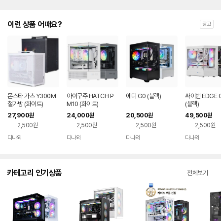
이런 상품 어때요?
광고
몬스타 가츠 Y300M
아이구주 HATCH P
에디 G0 (블랙)
싸이번 EDGE 
철가방 (화이트)
M10 (화이트)
(블랙)
27,900
24,000
20,500
49,500
원
원
원
원
2,500원
2,500원
2,500원
2,500원
다나와
다나와
다나와
다나와
네이버
네이버
네이버
네이버
페이
페이
페이
페이
카테고리 인기상품
전체보기