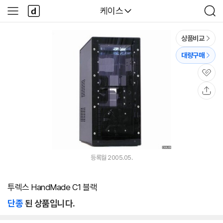
본문 바로가기
다
다나와
케이스
사
검
나
이
색
와
드
메
메
상품비교
인
뉴
대량구매
관
심
공
유
등록월 2005.05.
투렉스 HandMade C1 블랙
단종
된 상품입니다.