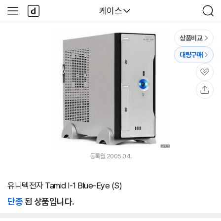
본문 바로가기
다
다나와
케이스
사
검
나
이
색
와
드
메
메
상품비교
인
뉴
대량구매
관
심
공
유
등록월 2005.04.
유니텍전자 Tamid I-1 Blue-Eye (S)
단종
된 상품입니다.