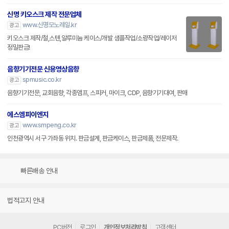
신명 키오스크 제작 전문업체
www.신명모노레일.kr
광고
키오스크 제작/철,스텐,알루미늄 케이스/개발 샘플작업/소량작업/레이저
정밀판금!
음향기기전문 신용영상음향
spmusic.co.kr
광고
음향기기전문, 교회음향, 각종앰프, 스피커, 마이크, CDP, 음향기기대여, 판매
에스엠피이엔지
www.smpeng.co.kr
광고
인천광역시 서구 가좌동 위치. 판금설계, 판금케이스, 판금제품, 전문제작.
빠른배송 안내
법적고지 안내
PC버전
로그인
개인정보처리방침
고객센터