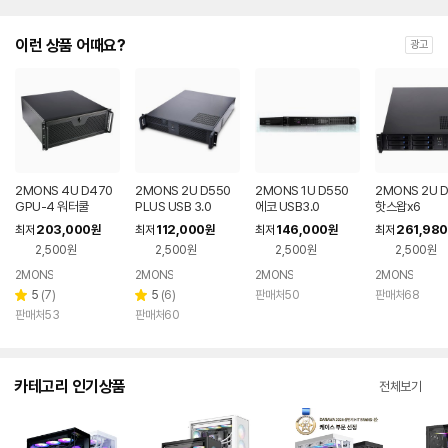
이런 상품 어때요?
광고
2MONS 4U D470
2MONS 2U D550
2MONS 1U D550
2MONS 2U 
GPU-4 워터쿨
PLUS USB 3.0
에코 USB3.0
핫스왑x6
203,000
112,000
146,000
261,980
최저
원
최저
원
최저
원
최저
2,500원
2,500원
2,500원
2,500원
2MONS
2MONS
2MONS
2MONS
리
리
5
(
7
)
5
(
6
)
판매처50
판매처68
별
별
뷰
뷰
판매처53
판매처60
점
점
수
수
카테고리 인기상품
전체보기