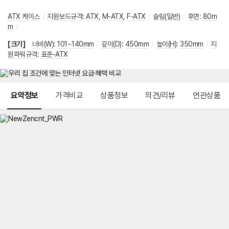
ATX 케이스
/
지원보드규격
:
ATX
,
M-ATX
,
F-ATX
/
슬림(일반)
/
후면
:
80m
m
/
[크기]
너비(W)
:
101~140mm
/
깊이(D)
:
450mm
/
높이(H)
:
350mm
/
지
원파워규격
:
표준-ATX
메뉴 네비게이션
요약정보
가격비교
상품정보
의견/리뷰
연관상품