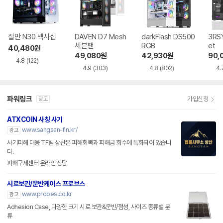
잘만 N30 백사십
DAVEN D7 Mesh
darkFlash DS500
3RSY
세븐팬
RGB
et
40,480
원
49,080
원
42,930
원
90,
4.8
(122)
4.9
(303)
4.8
(802)
4.
파워링크
가입신청
광고
ATXCOIN 사칭 사기
www.sangsan-fin.kr/
광고
사기피해 대응 TF팀 상산은 피해회복과 피해금 회수에 특화되어 있습니
다.
피해구제센터 온라인 상담
시료보관/운반케이스 프로브스
www.probes.co.kr
광고
Adhesion Case, 다양한 크기 시료 보관&운반/점성, 사이즈 종류별 분
류