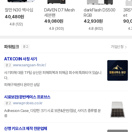
잘만 N30 백사십
DAVEN D7 Mesh
darkFlash DS500
3RSY
세븐팬
RGB
et
40,480
원
49,080
원
42,930
원
90,
4.8
(122)
4.9
(303)
4.8
(802)
4.
파워링크
가입신청
광고
ATXCOIN 사칭 사기
www.sangsan-fin.kr/
광고
사기피해 대응 TF팀 상산은 피해회복과 피해금 회수에 특화되어 있습니
다.
피해구제센터 온라인 상담
시료보관/운반케이스 프로브스
www.probes.co.kr
광고
Adhesion Case, 다양한 크기 시료 보관&운반/점성, 사이즈 종류별 분
류
신명 키오스크 제작 전문업체