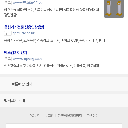
www.신명모노레일.kr
광고
키오스크 제작/철,스텐,알루미늄 케이스/개발 샘플작업/소량작업/레이저
정밀판금!
음향기기전문 신용영상음향
spmusic.co.kr
광고
음향기기전문, 교회음향, 각종앰프, 스피커, 마이크, CDP, 음향기기대여, 판매
에스엠피이엔지
www.smpeng.co.kr
광고
인천광역시 서구 가좌동 위치. 판금설계, 판금케이스, 판금제품, 전문제작.
빠른배송 안내
법적고지 안내
PC버전
로그인
개인정보처리방침
고객센터