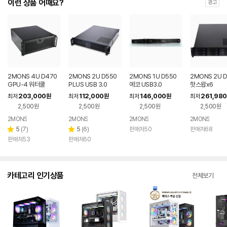
이런 상품 어때요?
광고
2MONS 4U D470
2MONS 2U D550
2MONS 1U D550
2MONS 2U 
GPU-4 워터쿨
PLUS USB 3.0
에코 USB3.0
핫스왑x6
203,000
112,000
146,000
261,980
최저
원
최저
원
최저
원
최저
2,500원
2,500원
2,500원
2,500원
2MONS
2MONS
2MONS
2MONS
리
리
5
(
7
)
5
(
6
)
판매처50
판매처68
별
별
뷰
뷰
판매처53
판매처60
점
점
수
수
카테고리 인기상품
전체보기