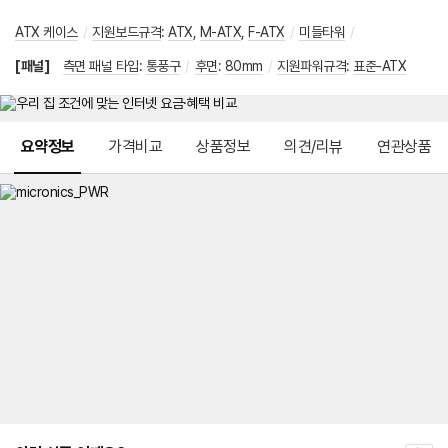
ATX 케이스
/
지원보드규격
:
ATX
,
M-ATX
,
F-ATX
/
미들타워
/
[패널]
측면 패널 타입
:
통풍구
/
후면
:
80mm
/
지원파워규격
:
표준-ATX
메뉴 네비게이션
요약정보
가격비교
상품정보
의견/리뷰
연관상품