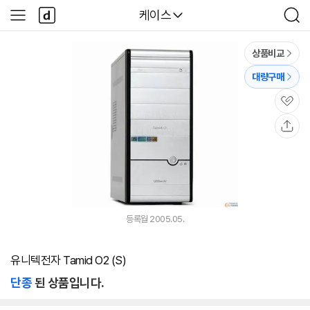
본문 바로가기
다
다나와
케이스
사
검
나
이
색
와
드
메
메
상품비교
인
뉴
대량구매
관
심
공
유
등록월 2005.05.
유니텍전자 Tamid O2 (S)
단종
된 상품입니다.