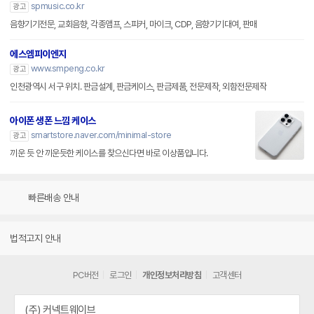
spmusic.co.kr
광고
음향기기전문, 교회음향, 각종앰프, 스피커, 마이크, CDP, 음향기기대여, 판매
에스엠피이엔지
www.smpeng.co.kr
광고
인천광역시 서구 위치. 판금설계, 판금케이스, 판금제품, 전문제작, 외함전문제작
아이폰 생폰 느낌 케이스
smartstore.naver.com/minimal-store
광고
끼운 듯 안 끼운듯한 케이스를 찾으신다면 바로 이상품입니다.
빠른배송 안내
법적고지 안내
PC버전
로그인
개인정보처리방침
고객센터
(주) 커넥트웨이브