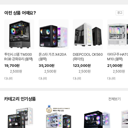
이런 상품 어때요?
광고
투민시스템 TM300
몬스타 가츠 X420A
DEEPCOOL CK560
아이구주 HATC
RGB 강화유리 (블랙)
(블랙)
(화이트)
M10 (블랙)
19,700
35,200
123,000
21,000
원
원
원
원
2,500원
2,500원
2,500원
2,500원
다나와
다나와
다나와
다나와
네이버
네이버
네이버
네이버
페이
페이
페이
페이
카테고리 인기상품
전체보기