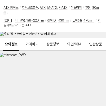
ATX 케이스
/
지원보드규격
:
ATX
,
M-ATX
,
F-ATX
/
미들타워
/
후면
:
80m
m
/
[크기]
너비(W)
:
181~220mm
/
깊이(D)
:
430mm
/
높이(H)
:
470mm
/
지
원파워규격
:
표준-ATX
메뉴 네비게이션
요약정보
가격비교
상품정보
의견/리뷰
연관상품