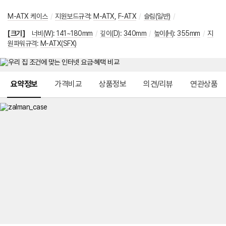
M-ATX 케이스
/
지원보드규격
:
M-ATX
,
F-ATX
/
슬림(일반)
/
[크기]
너비(W)
:
141~180mm
/
깊이(D)
:
340mm
/
높이(H)
:
355mm
/
지
원파워규격
:
M-ATX(SFX)
메뉴 네비게이션
요약정보
가격비교
상품정보
의견/리뷰
연관상품