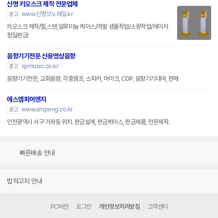
신명 키오스크 제작 전문업체
www.신명모노레일.kr
광고
키오스크 제작/철,스텐,알루미늄 케이스/개발 샘플작업/소량작업/레이저
정밀판금!
음향기기전문 신용영상음향
spmusic.co.kr
광고
음향기기전문, 교회음향, 각종앰프, 스피커, 마이크, CDP, 음향기기대여, 판매
에스엠피이엔지
www.smpeng.co.kr
광고
인천광역시 서구 가좌동 위치. 판금설계, 판금케이스, 판금제품, 전문제작.
빠른배송 안내
법적고지 안내
PC버전
로그인
개인정보처리방침
고객센터