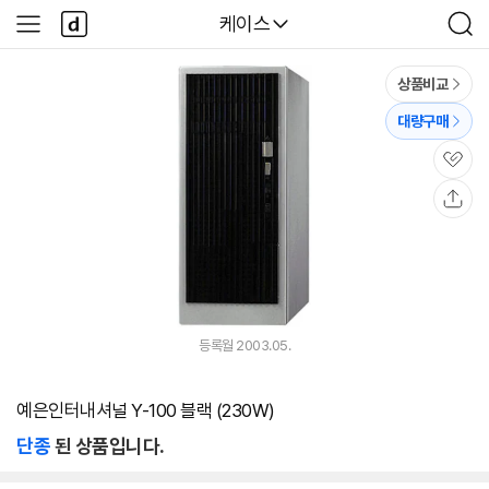
본문 바로가기
다
다나와
케이스
사
검
나
이
색
와
드
메
메
상품비교
인
뉴
대량구매
관
심
공
유
등록월 2003.05.
예은인터내셔널 Y-100 블랙 (230W)
단종
된 상품입니다.