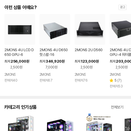
이런 상품 어때요?
광고
2MONS 4U LCD D
2MONS 4U D650
2MONS 2U D560
2MONS 4U 
650 GPU-6
핫스왑-16
GPU-4 워터
256,000
346,920
123,000
203,00
최저
원
최저
원
최저
원
최저
2,500원
7,000원
2,500원
2,500원
2MONS
2MONS
2MONS
2MONS
리
판매처40
판매처67
판매처76
5
(
7
)
별
뷰
판매처53
점
수
카테고리 인기상품
전체보기