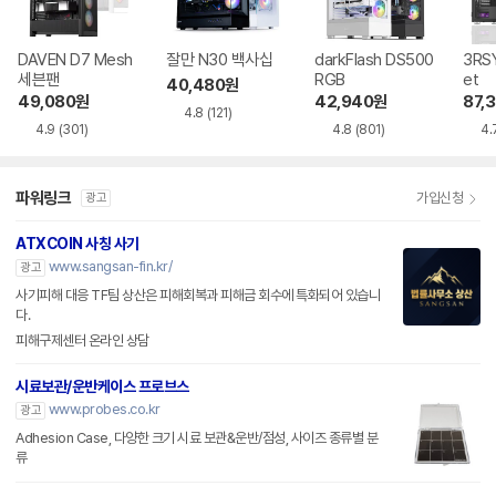
DAVEN D7 Mesh
잘만 N30 백사십
darkFlash DS500
3RSY
세븐팬
RGB
et
40,480
원
49,080
원
42,940
원
87,
4.8
(121)
4.9
(301)
4.8
(801)
4.
파워링크
가입신청
광고
ATXCOIN 사칭 사기
www.sangsan-fin.kr/
광고
사기피해 대응 TF팀 상산은 피해회복과 피해금 회수에 특화되어 있습니
다.
피해구제센터 온라인 상담
시료보관/운반케이스 프로브스
www.probes.co.kr
광고
Adhesion Case, 다양한 크기 시료 보관&운반/점성, 사이즈 종류별 분
류