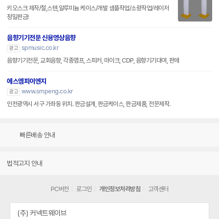
키오스크 제작/철,스텐,알루미늄 케이스/개발 샘플작업/소량작업/레이저
정밀판금!
음향기기전문 신용영상음향
spmusic.co.kr
광고
음향기기전문, 교회음향, 각종앰프, 스피커, 마이크, CDP, 음향기기대여, 판매
에스엠피이엔지
www.smpeng.co.kr
광고
인천광역시 서구 가좌동 위치. 판금설계, 판금케이스, 판금제품, 전문제작.
빠른배송 안내
법적고지 안내
PC버전
로그인
개인정보처리방침
고객센터
(주) 커넥트웨이브