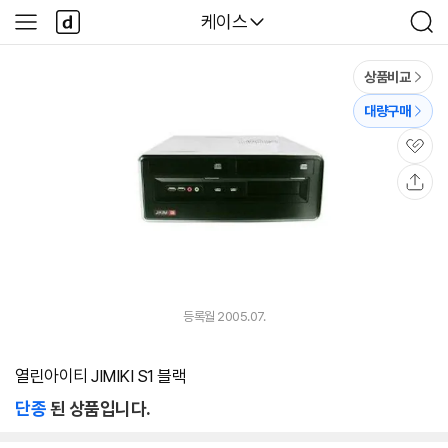
본문 바로가기
다
다나와
케이스
사
검
나
이
색
와
드
메
메
상품비교
인
뉴
대량구매
관
심
공
유
등록월 2005.07.
열린아이티 JIMIKI S1 블랙
단종
된 상품입니다.