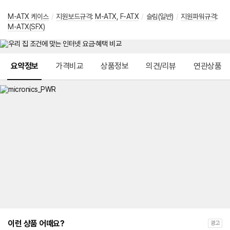
M-ATX 케이스
/
지원보드규격
:
M-ATX
,
F-ATX
/
슬림(일반)
/
지원파워규격
:
M-ATX(SFX)
메뉴 네비게이션
요약정보
가격비교
상품정보
의견/리뷰
연관상품
이런 상품 어때요?
광고