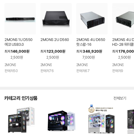
2MONS 1U D550
2MONS 2U D560
2MONS 4U D650
2MONS 4U 
에코 USB3.0
핫스왑-16
HD-28 워터쿨
146,000
123,000
346,920
176,000
최저
원
최저
원
최저
원
최저
2,500원
2,500원
7,000원
2,500원
2MONS
2MONS
2MONS
2MONS
판매처50
판매처76
판매처67
판매처9
카테고리 인기상품
전체보기