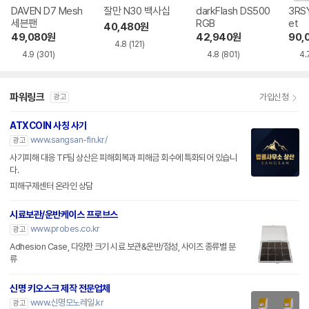
DAVEN D7 Mesh
잘만 N30 백사십
darkFlash DS500
3RSY
세븐팬
RGB
et
40,480
원
49,080
원
42,940
원
90,
4.8
(121)
4.9
(301)
4.8
(801)
4.
파워링크
가입신청
광고
ATXCOIN 사칭 사기
www.sangsan-fin.kr/
광고
사기피해 대응 TF팀 상산은 피해회복과 피해금 회수에 특화되어 있습니
다.
피해구제센터 온라인 상담
시료보관/운반케이스 프로브스
www.probes.co.kr
광고
Adhesion Case, 다양한 크기 시료 보관&운반/점성, 사이즈 종류별 분
류
신명 키오스크 제작 전문업체
www.신명모노레일.kr
광고