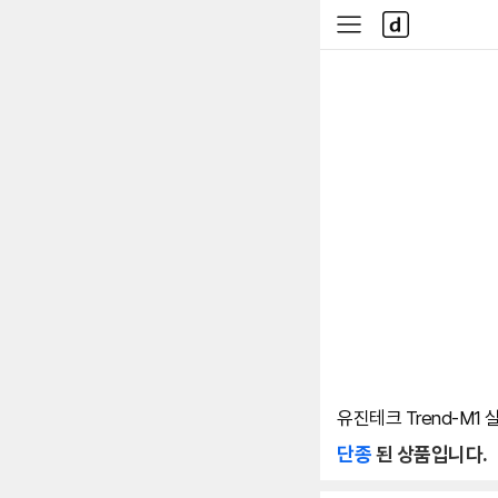
본문 바로가기
다
사
나
이
와
드
메
메
인
뉴
유진테크 Trend-M1 
단종
된 상품입니다.