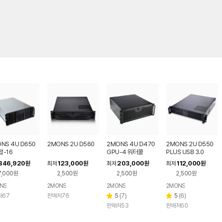
NS 4U D650
2MONS 2U D560
2MONS 4U D470
2MONS 2U D550
-16
GPU-4 워터쿨
PLUS USB 3.0
346,920
123,000
203,000
112,000
원
최저
원
최저
원
최저
원
7,000원
2,500원
2,500원
2,500원
NS
2MONS
2MONS
2MONS
리
리
처67
판매처76
5
(
7
)
5
(
6
)
별
별
뷰
뷰
판매처53
판매처60
점
점
수
수