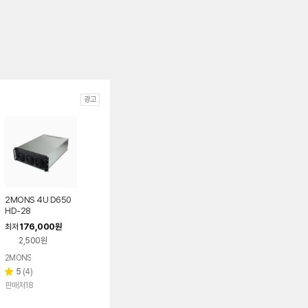
광고
2MONS 4U D650
HD-28
176,000
최저
원
2,500원
2MONS
리
5
(
4
)
별
뷰
판매처18
점
수