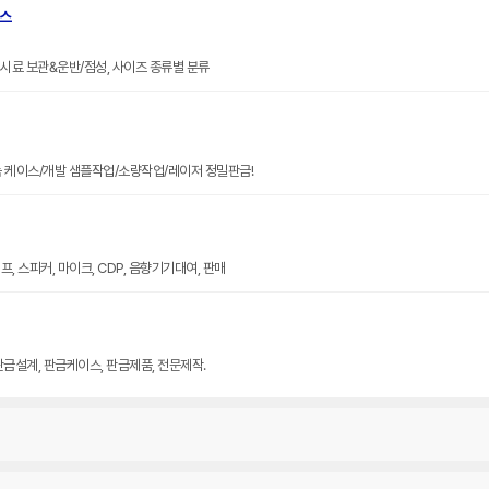
브스
크기 시료 보관&운반/점성, 사이즈 종류별 분류
늄 케이스/개발 샘플작업/소량작업/레이저 정밀판금!
, 스피커, 마이크, CDP, 음향기기대여, 판매
판금설계, 판금케이스, 판금제품, 전문제작.