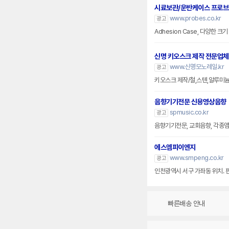
시료보관/운반케이스 프로
www.probes.co.kr
광고
Adhesion Case, 다양한 
신명 키오스크 제작 전문업체
www.신명모노레일.kr
광고
키오스크 제작/철,스텐,알루미
음향기기전문 신용영상음향
spmusic.co.kr
광고
음향기기전문, 교회음향, 각종앰프
에스엠피이엔지
www.smpeng.co.kr
광고
인천광역시 서구 가좌동 위치. 
빠른배송 안내