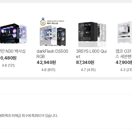
만 N30 백사십
darkFlash DS500
3RSYS L600 Qui
앱코 G3
RGB
et
스 세븐팬
0,480
원
42,940
원
87,340
원
47,900
4.8
(121)
4.8
(801)
4.7
(435)
4.3
(21
해회복과 피해금 회수에 특화되어 있습니다.