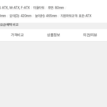
격
:
ATX
,
M-ATX
,
F-ATX
/
미들타워
/
후면
:
80mm
/
20mm
/
깊이(D)
:
420mm
/
높이(H)
:
465mm
/
지원파워규격
:
표준-ATX
가격비교
상품정보
의견/리뷰