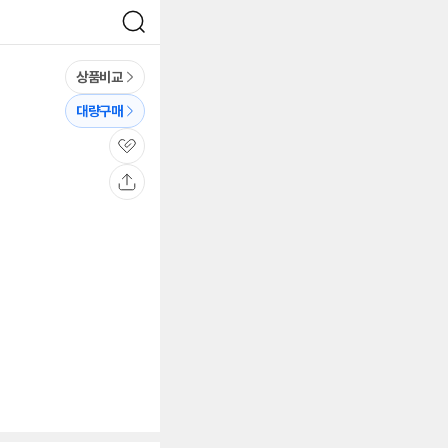
검
색
상품비교
대량구매
관
심
공
유