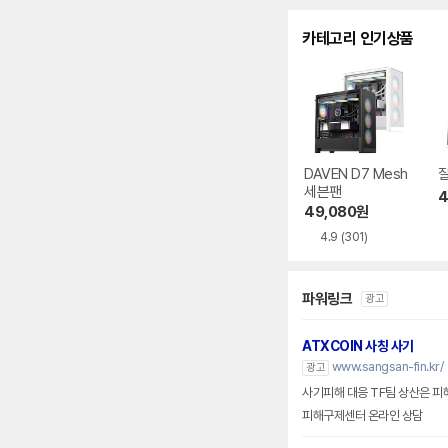
카테고리 인기상품
DAVEN D7 Mesh
잘
세븐팬
4
49,080
원
4.9
(301)
파워링크
광고
ATXCOIN 사칭 사기
www.sangsan-fin.kr/
광고
사기피해 대응 TF팀 상산은 피
피해구제센터 온라인 상담