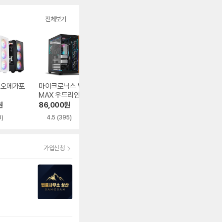
전체보기
1 오메가포
마이크로닉스 WIZ
오쓰 SOLID FULL
Antec FLUX PR
MAX 우드리안 MA
MESH
MESH
X
원
86,000
원
62,840
원
254,780
원
0)
4.5
(395)
5.0
(591)
가입신청