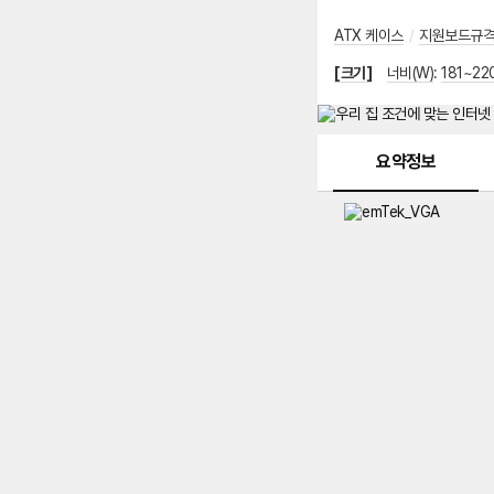
ATX 케이스
/
지원보드규
[크기]
너비(W)
:
181~2
메뉴 네비게이션
요약정보