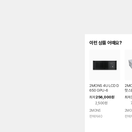
이런 상품 어때요?
2MONS 4U LCD D
2MO
650 GPU-6
핫스왑
256,000
최저
원
최저
2,500원
2MONS
2MO
판매처40
판매