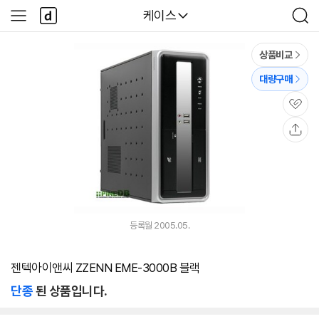
본문 바로가기
다
다나와
케이스
사
검
나
이
색
와
드
메
메
상품비교
인
뉴
대량구매
관
심
공
유
등록월 2005.05.
젠텍아이앤씨 ZZENN EME-3000B 블랙
단종
된 상품입니다.