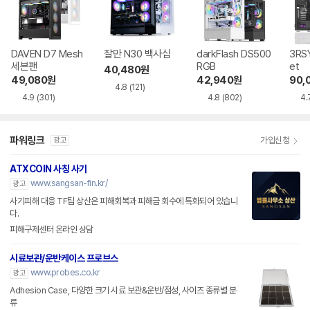
DAVEN D7 Mesh
잘만 N30 백사십
darkFlash DS500
3RSY
세븐팬
RGB
et
40,480
원
49,080
원
42,940
원
90,
4.8
(121)
4.9
(301)
4.8
(802)
4.
파워링크
가입신청
광고
ATXCOIN 사칭 사기
www.sangsan-fin.kr/
광고
사기피해 대응 TF팀 상산은 피해회복과 피해금 회수에 특화되어 있습니
다.
피해구제센터 온라인 상담
시료보관/운반케이스 프로브스
www.probes.co.kr
광고
Adhesion Case, 다양한 크기 시료 보관&운반/점성, 사이즈 종류별 분
류