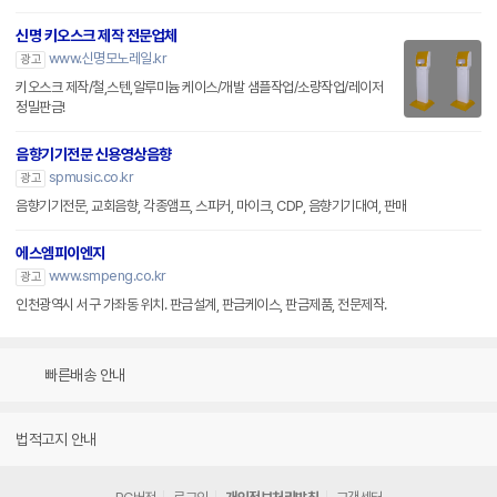
신명 키오스크 제작 전문업체
www.신명모노레일.kr
광고
키오스크 제작/철,스텐,알루미늄 케이스/개발 샘플작업/소량작업/레이저
정밀판금!
음향기기전문 신용영상음향
spmusic.co.kr
광고
음향기기전문, 교회음향, 각종앰프, 스피커, 마이크, CDP, 음향기기대여, 판매
에스엠피이엔지
www.smpeng.co.kr
광고
인천광역시 서구 가좌동 위치. 판금설계, 판금케이스, 판금제품, 전문제작.
빠른배송 안내
법적고지 안내