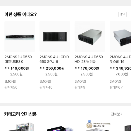
이런 상품 어때요?
광고
2MONS 1U D550
2MONS 4U LCD D
2MONS 4U D650
2MONS 4U 
에코 USB3.0
650 GPU-6
HD-28 워터쿨
핫스왑-16
146,000
256,000
176,000
346,92
최저
원
최저
원
최저
원
최저
2,500원
2,500원
2,500원
7,000원
2MONS
2MONS
2MONS
2MONS
판매처50
판매처40
판매처9
판매처67
카테고리 인기상품
전체보기