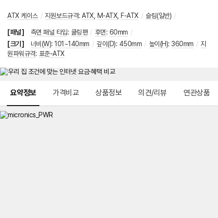
ATX 케이스
/
지원보드규격
:
ATX
,
M-ATX
,
F-ATX
/
슬림(일반)
/
[패널]
측면 패널 타입
:
쿨링팬
/
후면
:
60mm
/
[크기]
너비(W)
:
101~140mm
/
깊이(D)
:
450mm
/
높이(H)
:
360mm
/
지
원파워규격
:
표준-ATX
메뉴 네비게이션
요약정보
가격비교
상품정보
의견/리뷰
연관상품