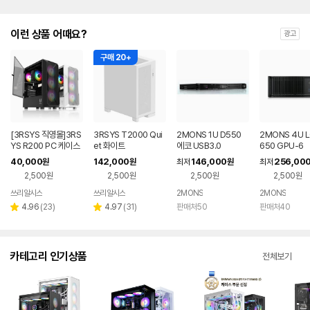
이런 상품 어때요?
광고
구매 20+
[3RSYS 직영몰]3RS
3RSYS T2000 Qui
2MONS 1U D550
2MONS 4U L
YS R200 PC 케이스
et 화이트
에코 USB3.0
650 GPU-6
40,000
142,000
146,000
256,00
원
원
최저
원
최저
2,500원
2,500원
2,500원
2,500원
쓰리알시스
쓰리알시스
2MONS
2MONS
리
리
4.96
(
23
)
4.97
(
31
)
판매처50
판매처40
별
별
뷰
뷰
점
점
수
수
카테고리 인기상품
전체보기