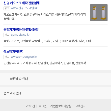
신명 키오스크 제작 전문업체
www.신명모노레일.kr
광고
키오스크 제작/철,스텐,알루미늄 케이스/개발 샘플작업/소량작업/레이저
정밀판금!
음향기기전문 신용영상음향
spmusic.co.kr
광고
음향기기전문, 교회음향, 각종앰프, 스피커, 마이크, CDP, 음향기기대여, 판매
에스엠피이엔지
www.smpeng.co.kr
광고
인천광역시 서구 가좌동 위치. 판금설계, 판금케이스, 판금제품, 전문제작.
빠른배송 안내
법적고지 안내
PC버전
로그인
개인정보처리방침
고객센터