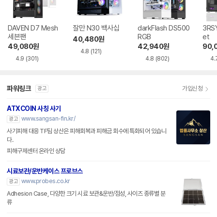
DAVEN D7 Mesh
잘만 N30 백사십
darkFlash DS500
3RSY
세븐팬
RGB
et
40,480
원
49,080
원
42,940
원
90,
4.8
(121)
4.9
(301)
4.8
(802)
4.
파워링크
가입신청
광고
ATXCOIN 사칭 사기
www.sangsan-fin.kr/
광고
사기피해 대응 TF팀 상산은 피해회복과 피해금 회수에 특화되어 있습니
다.
피해구제센터 온라인 상담
시료보관/운반케이스 프로브스
www.probes.co.kr
광고
Adhesion Case, 다양한 크기 시료 보관&운반/점성, 사이즈 종류별 분
류