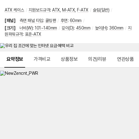
ATX 케이스
/
지원보드규격
:
ATX
,
M-ATX
,
F-ATX
/
슬림(일반)
/
[패널]
측면 패널 타입
:
쿨링팬
/
후면
:
60mm
/
[크기]
너비(W)
:
101~140mm
/
깊이(D)
:
450mm
/
높이(H)
:
360mm
/
지
원파워규격
:
표준-ATX
메뉴 네비게이션
요약정보
가격비교
상품정보
의견/리뷰
연관상품