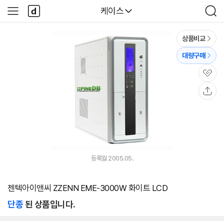
본문 바로가기
다
다나와
케이스
사
검
나
이
색
와
드
메
메
상품비교
인
뉴
대량구매
관
심
공
유
등록월 2005.05.
젠텍아이앤씨 ZZENN EME-3000W 화이트 LCD
단종
된 상품입니다.