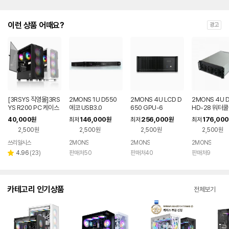
이런 상품 어때요?
광고
[3RSYS 직영몰]3RS
2MONS 1U D550
2MONS 4U LCD D
2MONS 4U 
YS R200 PC 케이스
에코 USB3.0
650 GPU-6
HD-28 워터쿨
40,000
146,000
256,000
176,000
원
최저
원
최저
원
최저
2,500원
2,500원
2,500원
2,500원
쓰리알시스
2MONS
2MONS
2MONS
리
4.96
(
23
)
판매처50
판매처40
판매처9
별
뷰
점
수
카테고리 인기상품
전체보기