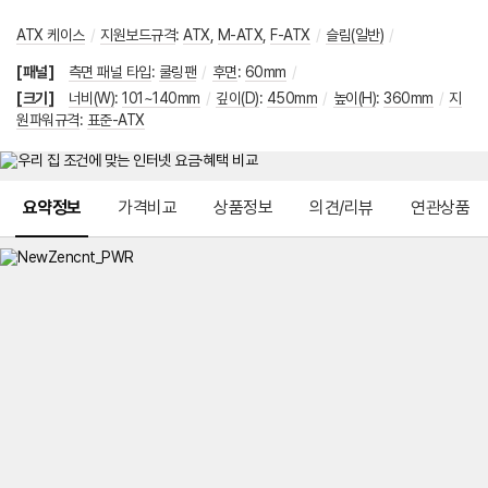
ATX 케이스
/
지원보드규격
:
ATX
,
M-ATX
,
F-ATX
/
슬림(일반)
/
[패널]
측면 패널 타입
:
쿨링팬
/
후면
:
60mm
/
[크기]
너비(W)
:
101~140mm
/
깊이(D)
:
450mm
/
높이(H)
:
360mm
/
지
원파워규격
:
표준-ATX
메뉴 네비게이션
요약정보
가격비교
상품정보
의견/리뷰
연관상품