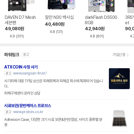
DAVEN D7 Mesh
잘만 N30 백사십
darkFlash DS500
3RSY
세븐팬
RGB
et
40,480
원
49,080
원
42,940
원
90,
4.8
(121)
4.9
(301)
4.8
(801)
4.
파워링크
가입신청
광고
ATXCOIN 사칭 사기
www.sangsan-fin.kr/
광고
사기피해 대응 TF팀 상산은 피해회복과 피해금 회수에 특화되어 있습니
다.
피해구제센터 온라인 상담
시료보관/운반케이스 프로브스
www.probes.co.kr
광고
Adhesion Case, 다양한 크기 시료 보관&운반/점성, 사이즈 종류별 분
류