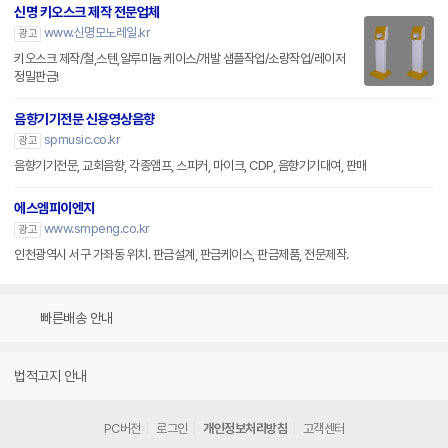
신명 키오스크 제작 전문업체
www.신명모노레일.kr
광고
키오스크 제작/철,스텐,알루미늄 케이스/개발 샘플작업/소량작업/레이저
정밀판금!
음향기기전문 신용영상음향
spmusic.co.kr
광고
음향기기전문, 교회음향, 각종앰프, 스피커, 마이크, CDP, 음향기기대여, 판매
에스엠피이엔지
www.smpeng.co.kr
광고
인천광역시 서구 가좌동 위치. 판금설계, 판금케이스, 판금제품, 전문제작.
빠른배송 안내
법적고지 안내
PC버전
로그인
개인정보처리방침
고객센터