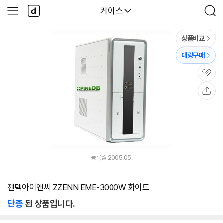
본문 바로가기
다
다나와
케이스
사
검
나
이
색
와
드
메
메
상품비교
인
뉴
대량구매
관
심
공
유
등록월 2005.05.
젠텍아이앤씨 ZZENN EME-3000W 화이트
단종
된 상품입니다.