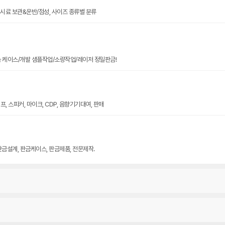
크기 시료 보관&운반/점성, 사이즈 종류별 분류
늄 케이스/개발 샘플작업/소량작업/레이저 정밀판금!
, 스피커, 마이크, CDP, 음향기기대여, 판매
판금설계, 판금케이스, 판금제품, 전문제작.