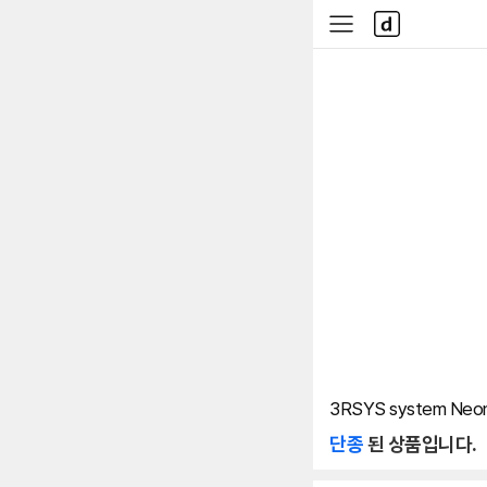
본문 바로가기
다
사
나
이
와
드
메
메
인
뉴
3RSYS system Neo
단종
된 상품입니다.