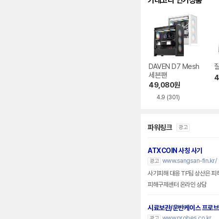
카테고리 인기상품
DAVEN D7 Mesh
잘
세븐팬
4
49,080
원
4.9
(301)
파워링크
광고
ATXCOIN 사칭 사기
www.sangsan-fin.kr/
광고
사기피해 대응 TF팀 상산은 피
피해구제센터 온라인 상담
시료보관/운반케이스 프로
www.probes.co.kr
광고