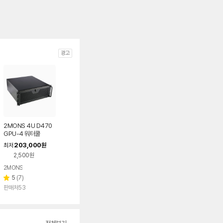
광고
2MONS 4U D470
GPU-4 워터쿨
203,000
최저
원
2,500원
2MONS
리
5
(
7
)
별
뷰
판매처53
점
수