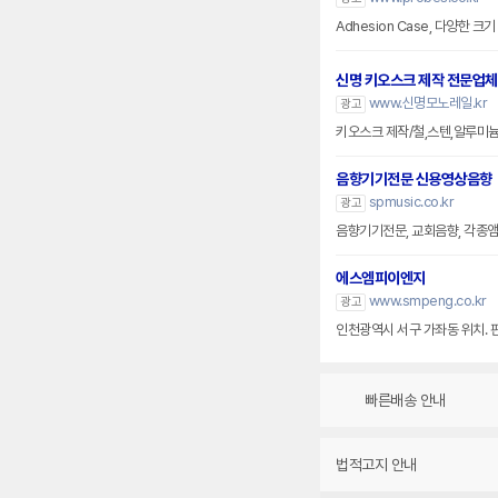
Adhesion Case, 다양한 
신명 키오스크 제작 전문업체
www.신명모노레일.kr
광고
키오스크 제작/철,스텐,알루미
음향기기전문 신용영상음향
spmusic.co.kr
광고
음향기기전문, 교회음향, 각종앰프
에스엠피이엔지
www.smpeng.co.kr
광고
인천광역시 서구 가좌동 위치. 
빠른배송 안내
법적고지 안내