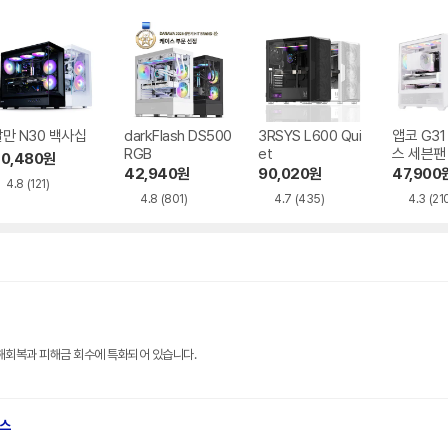
만 N30 백사십
darkFlash DS500
3RSYS L600 Qui
앱코 G3
RGB
et
스 세븐팬
0,480
원
42,940
원
90,020
원
47,900
4.8
(121)
4.8
(801)
4.7
(435)
4.3
(21
해회복과 피해금 회수에 특화되어 있습니다.
브스