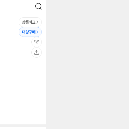
검
색
상품비교
대량구매
관
심
공
유