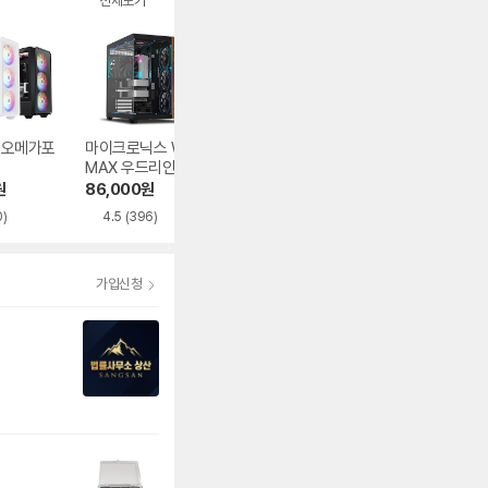
전체보기
1 오메가포
마이크로닉스 WIZ
오쓰 SOLID FULL
Antec FLUX PR
MAX 우드리안 MA
MESH
MESH
X
원
86,000
원
62,840
원
254,780
원
0)
4.5
(396)
5.0
(591)
가입신청