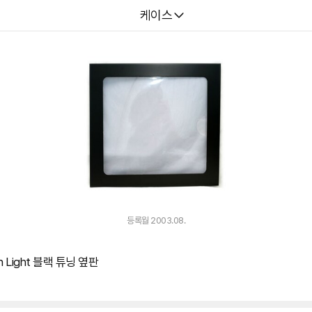
다나와
케이스
등록월 2003.08.
n Light 블랙 튜닝 옆판