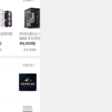
전체보기
1 오메가포
마이크로닉스 WIZ
오쓰 SOLID FULL
Antec FLUX PR
MAX 우드리안 MA
MESH
MESH
X
원
86,000
원
62,840
원
254,780
원
0)
4.5
(396)
5.0
(591)
가입신청