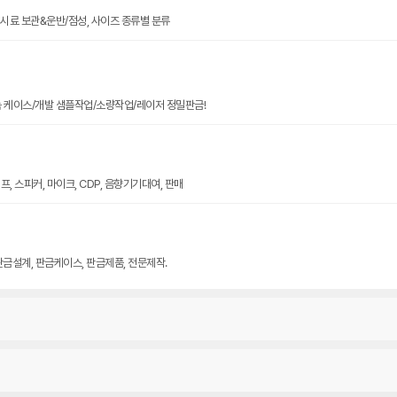
크기 시료 보관&운반/점성, 사이즈 종류별 분류
늄 케이스/개발 샘플작업/소량작업/레이저 정밀판금!
, 스피커, 마이크, CDP, 음향기기대여, 판매
판금설계, 판금케이스, 판금제품, 전문제작.