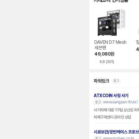
카테고리 인기상품
DAVEN D7 Mesh
잘
세븐팬
4
49,080
원
4.9
(301)
파워링크
광고
ATXCOIN 사칭 사기
www.sangsan-fin.kr/
광고
사기피해 대응 TF팀 상산은 피
피해구제센터 온라인 상담
시료보관/운반케이스 프로
www.probes.co.kr
광고