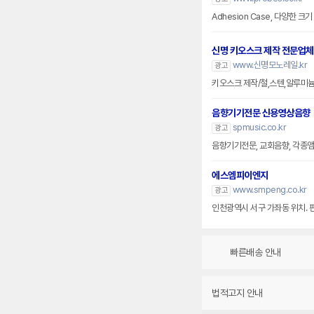
Adhesion Case, 다양한 
신명 키오스크 제작 전문업체
www.신명모노레일.kr
광고
키오스크 제작/철,스텐,알루미
음향기기전문 신용영상음향
spmusic.co.kr
광고
음향기기전문, 교회음향, 각종앰프
에스엠피이엔지
www.smpeng.co.kr
광고
인천광역시 서구 가좌동 위치. 
빠른배송 안내
법적고지 안내