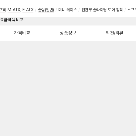
규격
:
M-ATX
,
F-ATX
/
슬림(일반)
/
미니 케이스
/
전면부 슬라이딩 도어 장착
/
소프
가격비교
상품정보
의견/리뷰