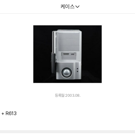
다나와
케이스
등록월 2003.08.
 + R613