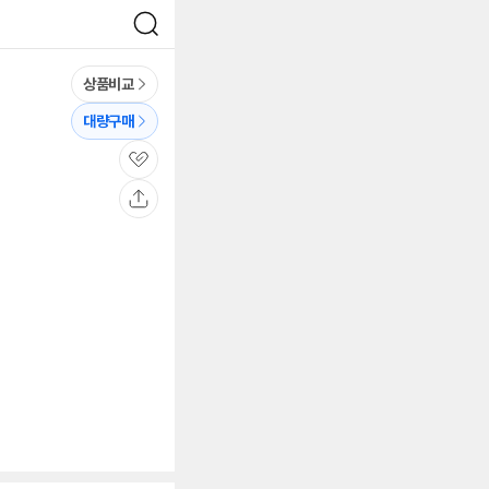
검
색
상품비교
대량구매
관
심
공
유