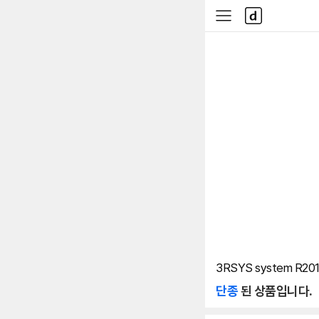
본문 바로가기
다
사
나
이
와
드
메
메
인
뉴
3RSYS system R201
단종
된 상품입니다.