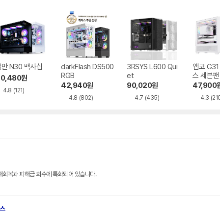
만 N30 백사십
darkFlash DS500
3RSYS L600 Qui
앱코 G3
RGB
et
스 세븐팬
0,480
원
42,940
원
90,020
원
47,900
4.8
(121)
4.8
(802)
4.7
(435)
4.3
(21
해회복과 피해금 회수에 특화되어 있습니다.
브스