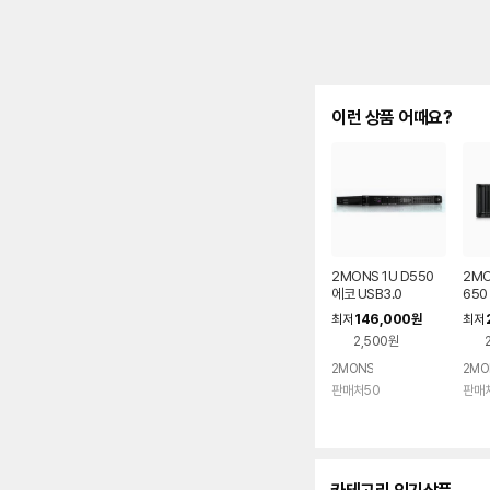
이런 상품 어때요?
2MONS 1U D550
2MO
에코 USB3.0
650
146,000
최저
원
최저
2,500원
2MONS
2MO
판매처50
판매