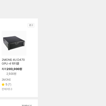
광고
2MONS 4U D470
GPU-4 워터쿨
203,000
최저
원
2,500원
2MONS
리
5
(
7
)
별
뷰
판매처53
점
수