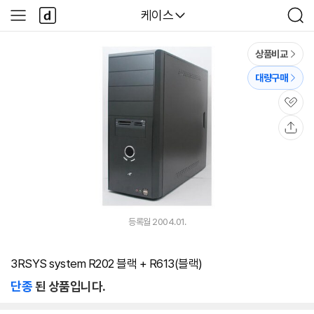
본문 바로가기
다
다나와
케이스
사
검
나
이
색
와
드
메
메
상품비교
인
뉴
대량구매
관
심
공
유
등록월 2004.01.
3RSYS system R202 블랙 + R613(블랙)
단종
된 상품입니다.