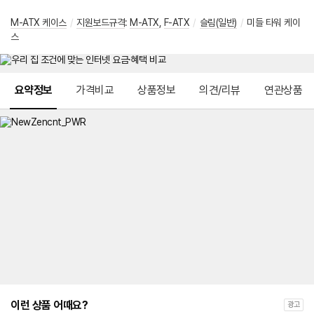
M-ATX 케이스
/
지원보드규격
:
M-ATX
,
F-ATX
/
슬림(일반)
/
미들 타워 케이
스
메뉴 네비게이션
요약정보
가격비교
상품정보
의견/리뷰
연관상품
이런 상품 어때요?
광고