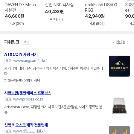
DAVEN D7 Mesh
잘만 N30 백사십
darkFlash DS500
3RSY
세븐팬
RGB
et
40,480
원
46,600
원
42,940
원
90,
4.8
(121)
4.9
(301)
4.8
(802)
4.
파워링크
가입신청
광고
ATXCOIN 사칭 사기
www.sangsan-fin.kr/
광고
사기피해 대응 TF팀 상산은 피해회복과 피해금 회수에 특화되어 있습니
다.
피해구제센터 온라인 상담
시료보관/운반케이스 프로브스
www.probes.co.kr
광고
Adhesion Case, 다양한 크기 시료 보관&운반/점성, 사이즈 종류별 분
류
신명 키오스크 제작 전문업체
www.신명모노레일.kr
광고