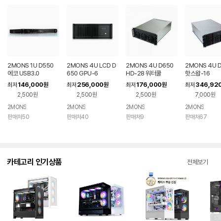
2MONS 1U D550
2MONS 4U LCD D
2MONS 4U D650
2MONS 4U 
에코 USB3.0
650 GPU-6
HD-28 워터쿨
핫스왑-16
146,000
256,000
176,000
346,92
최저
원
최저
원
최저
원
최저
2,500원
2,500원
2,500원
7,000원
2MONS
2MONS
2MONS
2MONS
판매처50
판매처40
판매처9
판매처67
카테고리 인기상품
전체보기