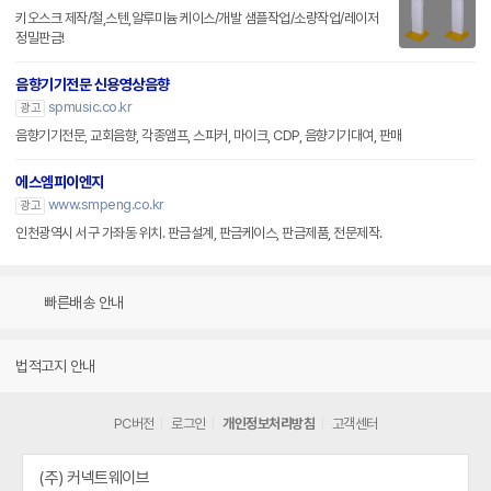
키오스크 제작/철,스텐,알루미늄 케이스/개발 샘플작업/소량작업/레이저
정밀판금!
음향기기전문 신용영상음향
spmusic.co.kr
광고
음향기기전문, 교회음향, 각종앰프, 스피커, 마이크, CDP, 음향기기대여, 판매
에스엠피이엔지
www.smpeng.co.kr
광고
인천광역시 서구 가좌동 위치. 판금설계, 판금케이스, 판금제품, 전문제작.
빠른배송 안내
법적고지 안내
PC버전
로그인
개인정보처리방침
고객센터
(주) 커넥트웨이브