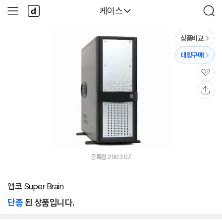
본문 바로가기
다
다나와
케이스
사
검
나
이
색
와
드
메
메
상품비교
인
뉴
대량구매
관
심
공
유
등록월 2003.07.
앱코 Super Brain
단종
된 상품입니다.