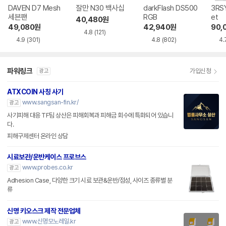
DAVEN D7 Mesh
잘만 N30 백사십
darkFlash DS500
3RSY
세븐팬
RGB
et
40,480
원
49,080
원
42,940
원
90,
4.8
(121)
4.9
(301)
4.8
(802)
4.
파워링크
가입신청
광고
ATXCOIN 사칭 사기
www.sangsan-fin.kr/
광고
사기피해 대응 TF팀 상산은 피해회복과 피해금 회수에 특화되어 있습니
다.
피해구제센터 온라인 상담
시료보관/운반케이스 프로브스
www.probes.co.kr
광고
Adhesion Case, 다양한 크기 시료 보관&운반/점성, 사이즈 종류별 분
류
신명 키오스크 제작 전문업체
www.신명모노레일.kr
광고