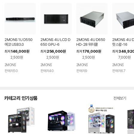
2MONS 1U D550
2MONS 4U LCD D
2MONS 4U D650
2MONS 4U 
에코 USB3.0
650 GPU-6
HD-28 워터쿨
핫스왑-16
146,000
256,000
176,000
346,92
최저
원
최저
원
최저
원
최저
2,500원
2,500원
2,500원
7,000원
2MONS
2MONS
2MONS
2MONS
판매처50
판매처40
판매처9
판매처67
카테고리 인기상품
전체보기