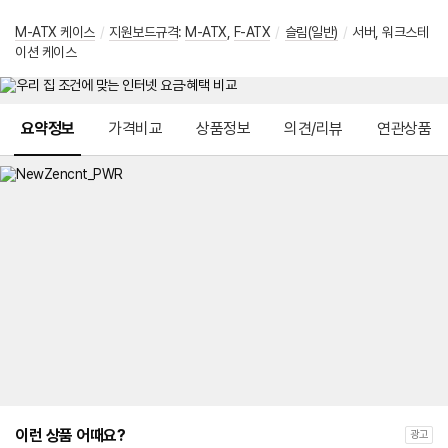
M-ATX 케이스
/
지원보드규격
:
M-ATX
,
F-ATX
/
슬림(일반)
/
서버, 워크스테
이션 케이스
메뉴 네비게이션
요약정보
가격비교
상품정보
의견/리뷰
연관상품
이런 상품 어때요?
광고