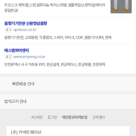
키오스크 제작/철,스텐,알루미늄 케이스/개발 샘플작업/소량작업/레이저
정밀판금!
음향기기전문 신용영상음향
spmusic.co.kr
광고
음향기기전문, 교회음향, 각종앰프, 스피커, 마이크, CDP, 음향기기대여, 판매
에스엠피이엔지
www.smpeng.co.kr
광고
인천광역시 서구 가좌동 위치. 판금설계, 판금케이스, 판금제품, 전문제작.
빠른배송 안내
법적고지 안내
PC버전
로그인
개인정보처리방침
고객센터
(주) 커넥트웨이브