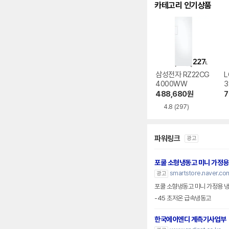
카테고리 인기상품
삼성전자 RZ22CG
L
4000WW
3
488,680
원
7
4.8
(297)
파워링크
광고
포쿨 소형냉동고 미니 가정용
smartstore.naver.com
광고
포쿨 소형냉동고 미니 가정용 
-45 초저온 급속냉동고
한국에이엔디 계측기사업부