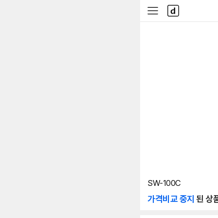
본문 바로가기
다
사
나
이
와
드
메
메
인
뉴
SW-100C
가격비교 중지
된 상