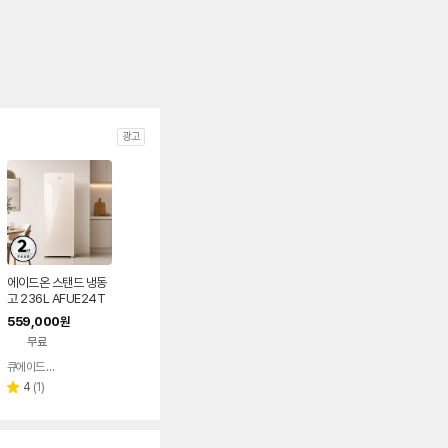
광고
에이드온 스탠드 냉동
고 236L AFUE24T
SB4 1도어 샤인베이
559,000
원
지 서랍형 가정용
무료
큐에이드 스토어
네이버
페이
리
4
(
1
)
별
뷰
점
수