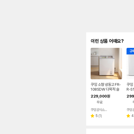
이런 상품 어때요?
구매
쿠잉 소형 냉동고 FR-
쿠잉 
108SDW 다목적 슬
R-S
라이딩 아이스크림 업
니 가
229,000
299
원
소용
림 
무료
쿠잉공식쇼핑몰
네이버
페이
리
5
(
1
)
4
별
별
뷰
점
점
수