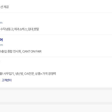
루션 제공
om
,수직냉동고,제과쇼케스,임대,렌탈
어
om
수출입 종합 전시회, CANTON FAIR
!
! 사무집기, 냉난방, OA전문, 상품+가격 경쟁력
고객센터