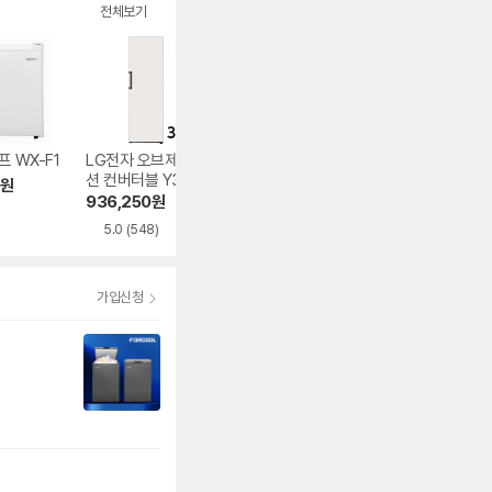
전체보기
 WX-F1
LG전자 오브제컬렉
씨엔컴퍼니 쿠잉 F
쿠쿠전자 CFZ-C
션 컨버터블 Y323
R-S35W
LF2320MS
원
MEF
936,250
원
139,000
원
489,000
원
5.0
(548)
4.0
(3)
5.0
(5)
가입신청