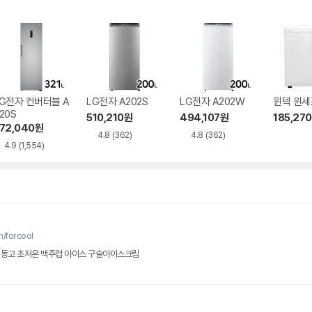
G전자 컨버터블 A
LG전자 A202S
LG전자 A202W
윈텍 윈세프
20S
510,210
원
494,107
원
185,270
72,040
원
4.8
(362)
4.8
(362)
4.9
(1,554)
/forcool
냉동고 초저온 맥주컵 아이스 구슬아이스크림