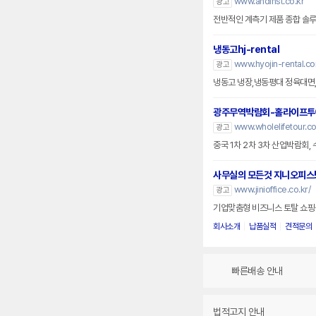
www.andinst.co.kr
광고
전반적인 계측기 제품 종합 솔
냉동고hj-rental
www.hyojin-rental.c
광고
냉동고 냉장,냉동평대 정육대면
광주무역박람회-홀라이프투
www.wholelifetour.c
광고
중국 1차 2차 3차 산업박람회, 
사무실의 모든것 지니오피스
www.jinioffice.co.kr/
광고
기업맞춤형 비즈니스 토탈 쇼핑몰
회사소개
납품실적
견적문의
빠른배송 안내
법적고지 안내