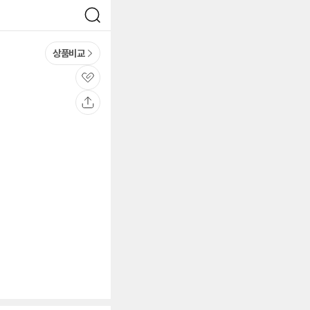
검
색
상품비교
관
심
공
유