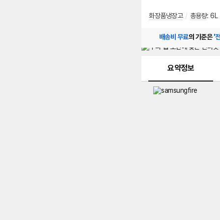
화장품냉장고
/
총용량
: 6L
배송비 무료
의 기준은
'
메뉴 네비게이션
요약정보