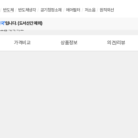
/
반도체
/
반도체냉각
/
공기청정소재
/
에어필터
/
저소음
/
원적외선
전국'
입니다. (도서산간 제외)
가격비교
상품정보
의견/리뷰