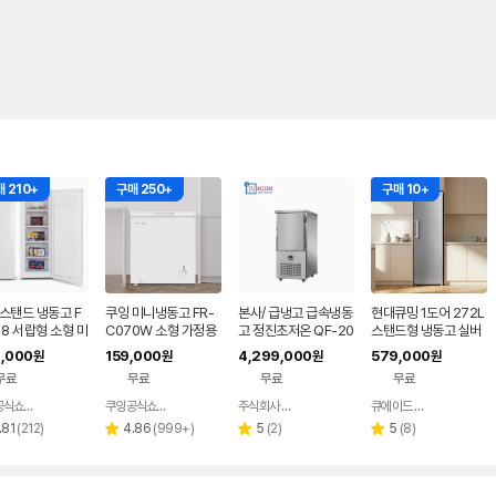
 210+
구매 250+
구매 10+
스탠드 냉동고 F
쿠잉 미니냉동고 FR-
본사/ 급냉고 급속냉동
현대큐밍 1도어 272L
18 서랍형 소형 미
C070W 소형 가정용
고 정진초저온 QF-20
스탠드형 냉동고 실버
정용 원룸 서브 슬
0 급속동결고
간접냉각 업소용 사무
,000
159,000
4,299,000
579,000
원
원
원
원
화이트
실 QFUE27TGS4O
무료
무료
무료
무료
Z
쿠잉공식쇼핑몰
쿠잉공식쇼핑몰
주식회사 정진초저온
큐에이드 스토어
네이버
네이버
네이버
네이버
페이
페이
페이
페이
리
리
리
리
.81
(
212
)
4.86
(
999+
)
5
(
2
)
5
(
8
)
별
별
별
뷰
뷰
뷰
뷰
점
점
점
수
수
수
수