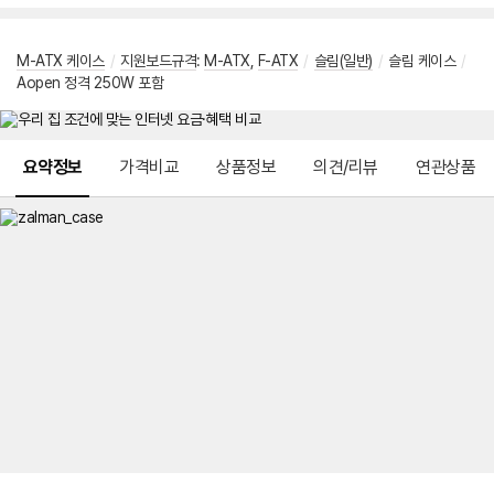
M-ATX 케이스
/
지원보드규격
:
M-ATX
,
F-ATX
/
슬림(일반)
/
슬림 케이스
/
Aopen 정격 250W 포함
메뉴 네비게이션
요약정보
가격비교
상품정보
의견/리뷰
연관상품