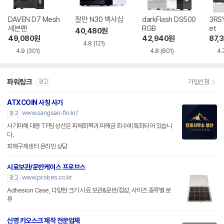
DAVEN D7 Mesh
잘만 N30 백사십
darkFlash DS500
3RSY
세븐팬
RGB
et
40,480
원
49,080
원
42,940
원
87,
4.8
(121)
4.9
(301)
4.8
(801)
4.
파워링크
가입신청
광고
ATXCOIN 사칭 사기
www.sangsan-fin.kr/
광고
사기피해 대응 TF팀 상산은 피해회복과 피해금 회수에 특화되어 있습니
다.
피해구제센터 온라인 상담
시료보관/운반케이스 프로브스
www.probes.co.kr
광고
Adhesion Case, 다양한 크기 시료 보관&운반/점성, 사이즈 종류별 분
류
신명 키오스크 제작 전문업체