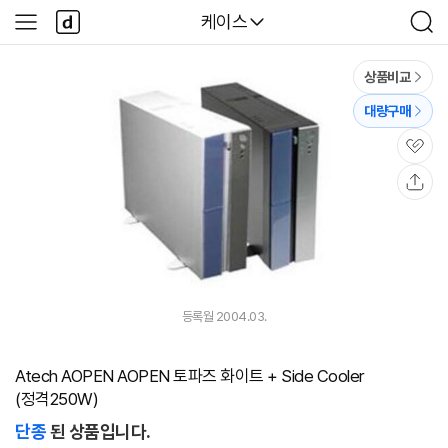
본문 바로가기
다
다나와
케이스
사
검
나
이
색
와
드
메
메
상품비교
인
뉴
대량구매
관
심
공
유
등록월 2004.03.
Atech AOPEN AOPEN 토파즈 화이트 + Side Cooler
(정격250W)
단종
된 상품입니다.