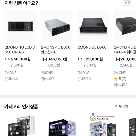
이런 상품 어때요?
광고
2MONS 4U LCD D
2MONS 4U D650
2MONS 2U D560
2MONS 4U 
650 GPU-6
핫스왑-16
GPU-4 워터
256,000
346,920
123,000
203,00
최저
원
최저
원
최저
원
최저
2,500원
7,000원
2,500원
2,500원
2MONS
2MONS
2MONS
2MONS
리
판매처40
판매처67
판매처76
5
(
7
)
별
뷰
판매처53
점
수
카테고리 인기상품
전체보기