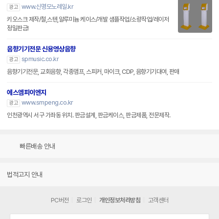
www.신명모노레일.kr
광고
키오스크 제작/철,스텐,알루미늄 케이스/개발 샘플작업/소량작업/레이저
정밀판금!
음향기기전문 신용영상음향
spmusic.co.kr
광고
음향기기전문, 교회음향, 각종앰프, 스피커, 마이크, CDP, 음향기기대여, 판매
에스엠피이엔지
www.smpeng.co.kr
광고
인천광역시 서구 가좌동 위치. 판금설계, 판금케이스, 판금제품, 전문제작.
빠른배송 안내
법적고지 안내
PC버전
로그인
개인정보처리방침
고객센터