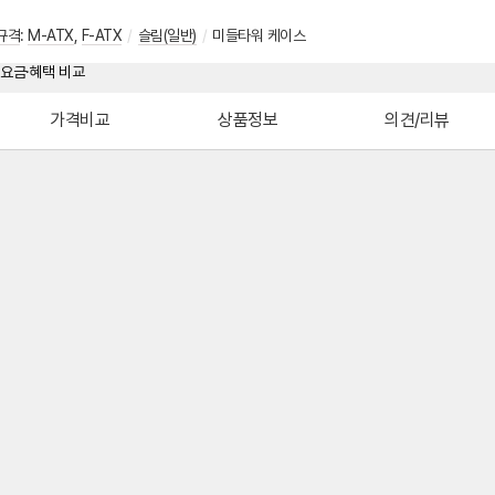
규격
:
M-ATX
,
F-ATX
/
슬림(일반)
/
미들타워 케이스
가격비교
상품정보
의견/리뷰