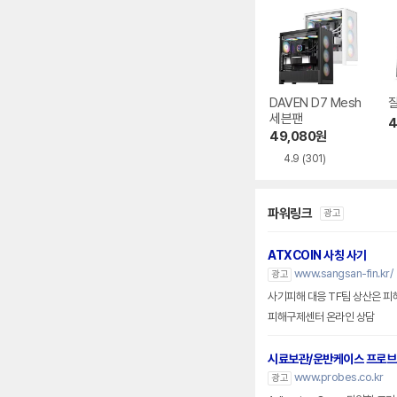
DAVEN D7 Mesh
잘
세븐팬
4
49,080
원
4.9
(301)
파워링크
광고
ATXCOIN 사칭 사기
www.sangsan-fin.kr/
광고
사기피해 대응 TF팀 상산은 피
피해구제센터 온라인 상담
시료보관/운반케이스 프로
www.probes.co.kr
광고