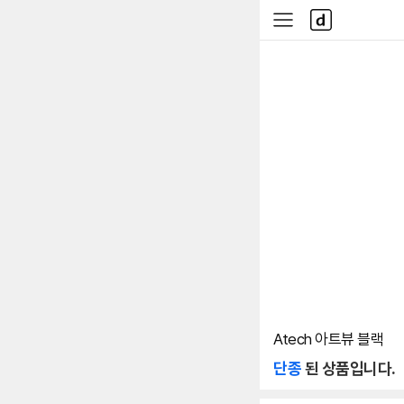
본문 바로가기
다
사
나
이
와
드
메
메
인
뉴
Atech 아트뷰 블랙
단종
된 상품입니다.