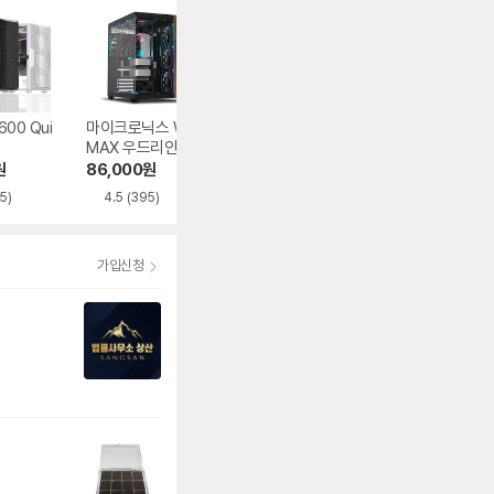
600 Qui
마이크로닉스 WIZ
마이크로닉스 WIZ
오쓰 SOLID FUL
MAX 우드리안 MA
MAX 스텔라
MESH
X
원
86,000
원
93,830
원
62,840
원
5)
4.5
(395)
5.0
(282)
가입신청