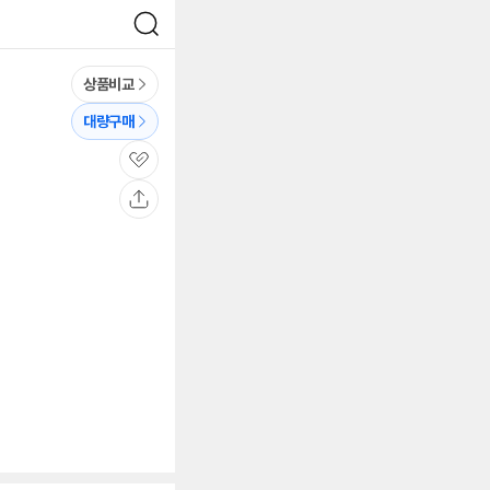
검
색
상품비교
대량구매
관
심
공
유