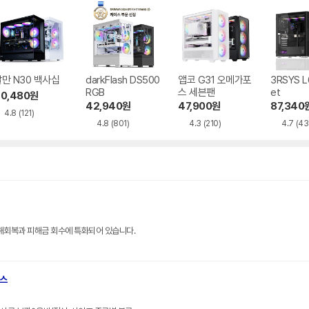
만 N30 백사십
darkFlash DS500
앱코 G31 오메가포
3RSYS L
RGB
스 세븐팬
et
0,480
원
42,940
원
47,900
원
87,340
4.8
(121)
4.8
(801)
4.3
(210)
4.7
(43
해회복과 피해금 회수에 특화되어 있습니다.
브스