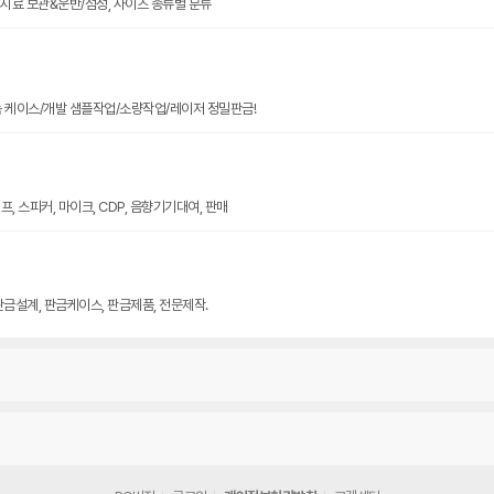
크기 시료 보관&운반/점성, 사이즈 종류별 분류
늄 케이스/개발 샘플작업/소량작업/레이저 정밀판금!
, 스피커, 마이크, CDP, 음향기기대여, 판매
판금설계, 판금케이스, 판금제품, 전문제작.