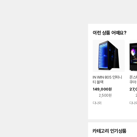
이런 상품 어때요?
IN WIN 805 인피니
몬스타
티 블랙
쿠아 
149,000
27,
원
2,500원
다나와
다나
네이버
페이
카테고리 인기상품