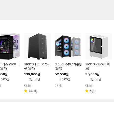
 가츠 X200 아
3RSYS T2000 Qui
3RSYS R407 세븐팬
3RSYS R150 (화이
(블랙)
et (블랙)
(블랙)
트)
000
136,000
52,500
35,000
원
원
원
원
2,500원
2,500원
2,500원
2,500원
와
다나와
다나와
다나와
네이버
네이버
네이버
네이버
페이
페이
페이
페이
리
리
4.6
(
5
)
5
(
3
)
별
별
뷰
뷰
점
점
수
수