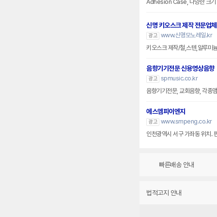
Adhesion Case, 다양한 
신명 키오스크 제작 전문업체
www.신명모노레일.kr
광고
키오스크 제작/철,스텐,알루미
음향기기전문 신용영상음향
spmusic.co.kr
광고
음향기기전문, 교회음향, 각종앰프
에스엠피이엔지
www.smpeng.co.kr
광고
인천광역시 서구 가좌동 위치. 
빠른배송 안내
법적고지 안내