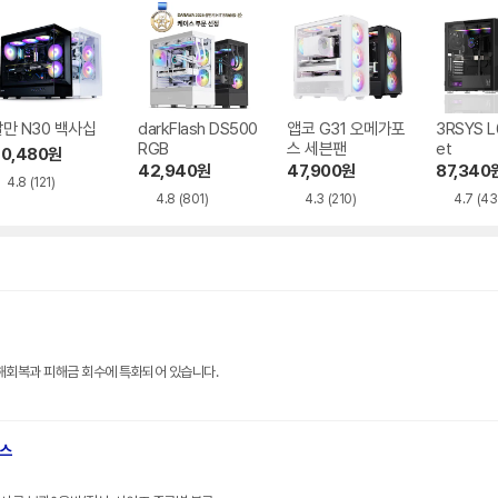
만 N30 백사십
darkFlash DS500
앱코 G31 오메가포
3RSYS L
RGB
스 세븐팬
et
0,480
원
42,940
원
47,900
원
87,340
4.8
(121)
4.8
(801)
4.3
(210)
4.7
(43
해회복과 피해금 회수에 특화되어 있습니다.
브스