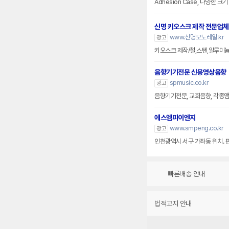
Adhesion Case, 다양한 
신명 키오스크 제작 전문업체
www.신명모노레일.kr
광고
키오스크 제작/철,스텐,알루미
음향기기전문 신용영상음향
spmusic.co.kr
광고
음향기기전문, 교회음향, 각종앰프
에스엠피이엔지
www.smpeng.co.kr
광고
인천광역시 서구 가좌동 위치. 
빠른배송 안내
법적고지 안내