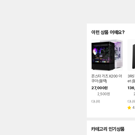
이런 상품 어때요?
몬스타 가츠 X200 아
3RS
쿠아 (블랙)
et (
27,000
136
원
2,500원
다나와
다나
네이버
페이
4
별
점
카테고리 인기상품