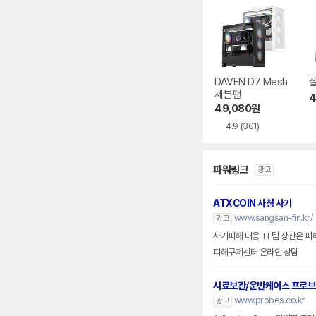
DAVEN D7 Mesh
잘
세븐팬
4
49,080
원
4.9
(301)
파워링크
광고
ATXCOIN 사칭 사기
www.sangsan-fin.kr/
광고
사기피해 대응 TF팀 상산은 피
피해구제센터 온라인 상담
시료보관/운반케이스 프로
www.probes.co.kr
광고