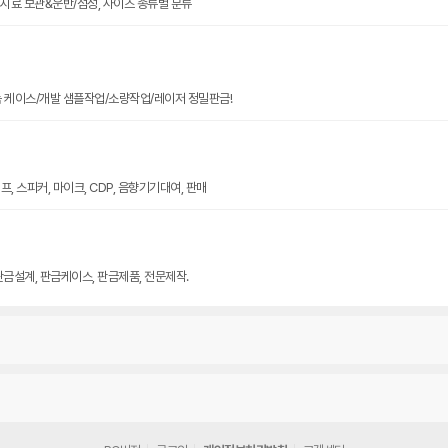
크기 시료 보관&운반/점성, 사이즈 종류별 분류
늄 케이스/개발 샘플작업/소량작업/레이저 정밀판금!
, 스피커, 마이크, CDP, 음향기기대여, 판매
판금설계, 판금케이스, 판금제품, 전문제작.