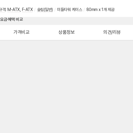
규격
:
M-ATX
,
F-ATX
/
슬림(일반)
/
미들타워 케이스
/
80mm x 1개 제공
가격비교
상품정보
의견/리뷰