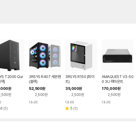
YS T2000 Qui
3RSYS R407 세븐팬
3RSYS R150 (화이
AMAQUEST V3-50
블랙)
(블랙)
트)
0 3U 랙마운트
,000
52,500
35,000
170,000
원
원
원
원
2,500원
2,500원
2,500원
2,500원
와
다나와
다나와
다나와
네이버
네이버
네이버
네이버
페이
페이
페이
페이
리
리
.6
(
5
)
5
(
3
)
별
뷰
뷰
점
수
수