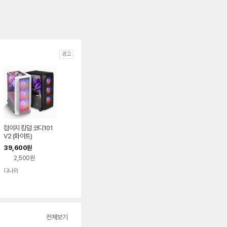
광고
컴이지 킹덤 코디101
V2 (화이트)
39,600
원
2,500원
다나와
네이버
페이
전체보기