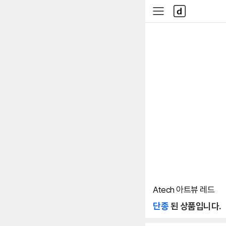
본문 바로가기
다
사
나
이
와
드
메
메
인
뉴
Atech 아트뷰 레드
단종
된 상품입니다.