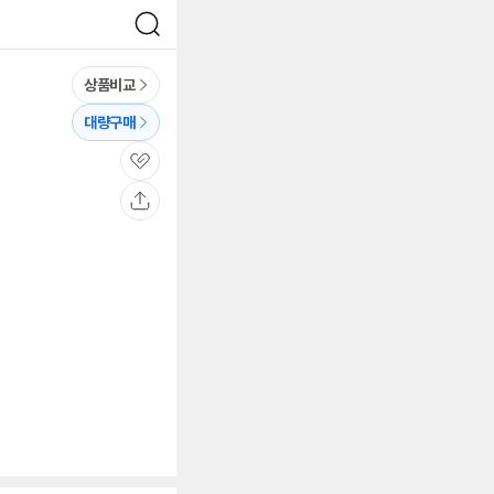
검
색
상품비교
대량구매
관
심
공
유