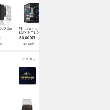
600 Qui
마이크로닉스 WIZ
마이크로닉스 WIZ
오쓰 SOLID FUL
MAX 우드리안 MA
MAX 스텔라
MESH
X
원
86,000
원
93,830
원
62,840
원
5)
4.5
(395)
5.0
(282)
가입신청