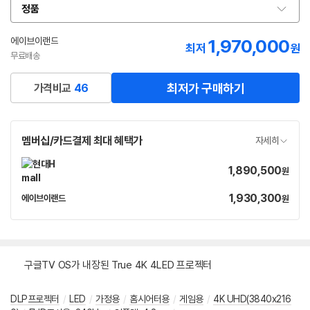
정품
옵
션
선
에이브이랜드
1,970,000
네
최저
원
택
이
무료배송
버
페
최저가 구매하기
가격비교
46
이
멤버십/카드결제 최대 혜택가
자세히
1,890,500
가
원
격
1,930,300
가
에이브이랜드
원
네
격
이
버
페
이
구글TV OS가 내장된 True 4K 4LED 프로젝터
DLP프로젝터
/
LED
/
가정용
/
홈시어터용
/
게임용
/
4K UHD(3840x216