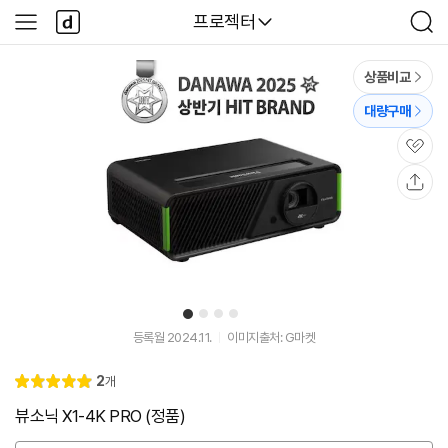
본문 바로가기
다
다나와
프로젝터
사
검
나
이
색
와
드
메
메
상품비교
인
뉴
대량구매
관
심
공
유
1
2
3
4
유
튜
등록월 2024.11.
이미지출처: G마켓
브
동
리
2
개
영
별
5.
뷰
상
점
0
뷰소닉 X1-4K PRO (정품)