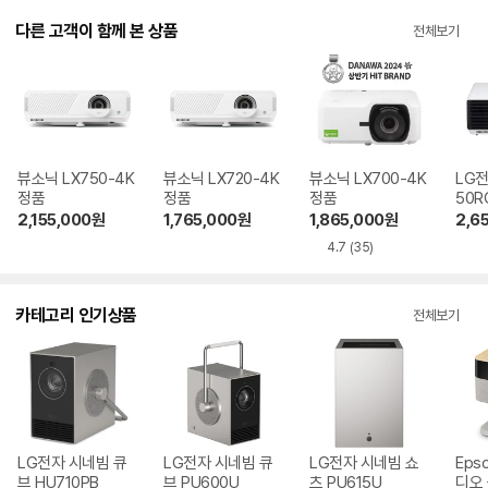
다른 고객이 함께 본 상품
전체보기
뷰소닉 LX750-4K
뷰소닉 LX720-4K
뷰소닉 LX700-4K
LG전
정품
정품
정품
50R
2,155,000
원
1,765,000
원
1,865,000
원
2,6
4.7
(35)
카테고리 인기상품
전체보기
LG전자 시네빔 큐
LG전자 시네빔 큐
LG전자 시네빔 쇼
Eps
브 HU710PB
브 PU600U
츠 PU615U
디오