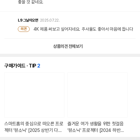
좋을 것 같네요.
L9
그날이오면
2025.07.22.
4K 제품 써보고 싶어지네요. 주사율도 좋아서 마음에 듭니다
의견
상품의견 전체보기
개
구매가이드 · TIP
2
의
콘
텐
츠
가
있
습
니
다.
스마트홈의 중심으로 떠오른 프로
즐거운 여가 생활을 위한 첫걸음
젝터 '뷰소닉' [2025 상반기 다나
'뷰소닉' 프로젝터 [2024 하반기
와 히트브랜드]
다나와 히트브랜드]