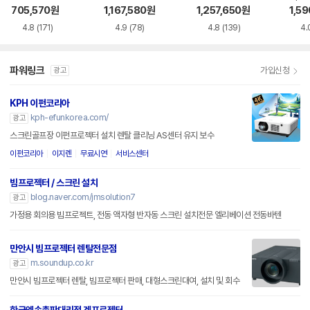
EF-7
705,570
원
1,167,580
원
1,257,650
원
1,5
4.8
(171)
4.9
(78)
4.8
(139)
4.
파워링크
가입신청
광고
KPH 이펀코리아
kph-efunkorea.com/
광고
스크린골프장 이펀프로젝터 설치 렌탈 클리닝 AS센터 유지 보수
이펀코리아
이지렌
무료시연
서비스센터
빔프로젝터 / 스크린 설치
blog.naver.com/jmsolution7
광고
가정용 회의용 빔프로젝트, 전동 액자형 반자동 스크린 설치전문 엘리베이션 전동바텐
만안시 빔프로젝터 렌탈전문점
m.soundup.co.kr
광고
만안시 빔프로젝터 렌탈, 빔프로젝터 판매, 대형스크린대여, 설치 및 회수