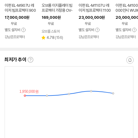
이펀 EL-M907U 레
오브룸 이지플레이 빔
이펀 EL-M1107U 레
이펀 EL-M100
이저 빔프로젝터 900
프로젝터 가정용 OV-
이저 빔프로젝터 1100
000안시 WUX
0안시 풀HD WUXG
BP13
0안시 풀HD WUXG
이저 빔프로젝
17,000,000
169,000
23,000,000
20,000,00
원
원
원
A 강당용
A 강당용 고안시
무료
무료
무료
무료
별도 설치비
별도 설치비
별도 설치비
오브룸 스토어
강남준프로젝터
강남준프로젝터
강남준프로젝터
리
4.78
(
156
)
별
뷰
점
수
최저가 추이
최
알
저
림
가
받
추
는
이
중
란?