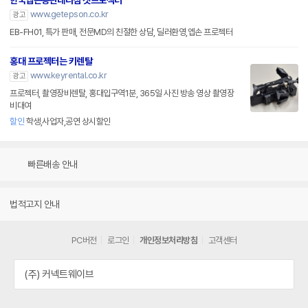
한국엡손총판대리점 겟프로젝터
www.getepson.co.kr
광고
EB-FH01, 특가 판매, 전문MD의 친절한 상담, 딜러환영,엡손 프로젝터
홍대 프로젝터는 키렌탈
www.keyrental.co.kr
광고
프로젝터, 촬영장비렌탈, 홍대입구역1분, 365일 사진 방송 영상 촬영장
비대여
할인
학생,사업자,공연 상시할인
빠른배송 안내
법적고지 안내
PC버전
로그인
개인정보처리방침
고객센터
(주) 커넥트웨이브