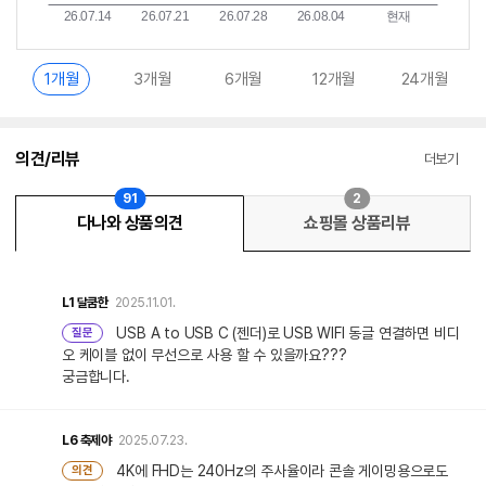
1개월
3개월
6개월
12개월
24개월
의견/리뷰
더보기
91
2
다나와 상품의견
쇼핑몰 상품리뷰
L1
달쿰한
2025.11.01.
USB A to USB C (젠더)로 USB WIFI 동글 연결하면 비디
질문
오 케이블 없이 무선으로 사용 할 수 있을까요???
궁금합니다.
L6
축제야
2025.07.23.
4K에 FHD는 240Hz의 주사율이라 콘솔 게이밍용으로도
의견