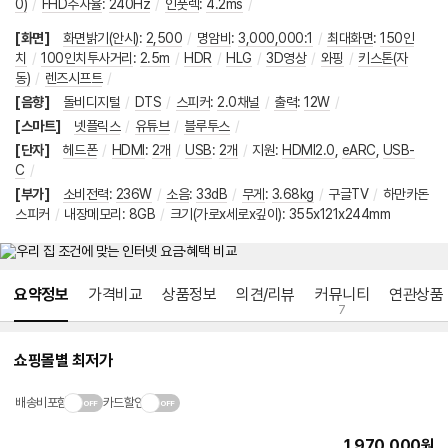
0)
/
FHD주사율
:
240Hz
/
인풋렉
:
4.2ms
/
[화면]
화면밝기(안시)
:
2,500
/
명암비
:
3,000,000:1
/
최대화면
:
150인
치
/
100인치투사거리
:
2.5m
/
HDR
/
HLG
/
3D영상
/
와핑
/
키스톤(자
동)
/
렌즈시프트
/
[음향]
돌비디지털
/
DTS
/
스피커
:
2.0채널
/
출력
:
12W
/
[스마트]
넷플릭스
/
유튜브
/
블루투스
/
[단자]
헤드폰
/
HDMI
:
2개
/
USB
:
2개
/
지원
:
HDMI2.0
,
eARC
,
USB-
C
/
[부가]
소비전력
:
236W
/
소음
:
33dB
/
무게
:
3.68kg
/
구글TV
/
하만카돈
스피커
/
내장메모리: 8GB
/
크기(가로x세로x깊이): 355x121x244mm
메뉴 네비게이션
요약정보
가격비교
상품정보
의견/리뷰
커뮤니티
연관상품
7
쇼핑몰별 최저가
배송비포함
카드할인
1,970,000
원