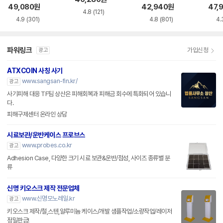
49,080
원
42,940
원
47,
4.8
(121)
4.9
(301)
4.8
(801)
4.
파워링크
가입신청
광고
ATXCOIN 사칭 사기
www.sangsan-fin.kr/
광고
사기피해 대응 TF팀 상산은 피해회복과 피해금 회수에 특화되어 있습니
다.
피해구제센터 온라인 상담
시료보관/운반케이스 프로브스
www.probes.co.kr
광고
Adhesion Case, 다양한 크기 시료 보관&운반/점성, 사이즈 종류별 분
류
신명 키오스크 제작 전문업체
www.신명모노레일.kr
광고
키오스크 제작/철,스텐,알루미늄 케이스/개발 샘플작업/소량작업/레이저
정밀판금!