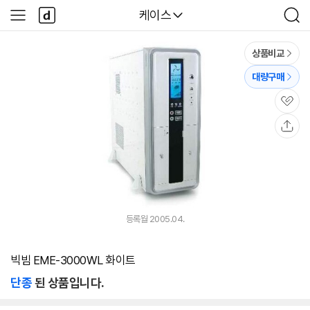
본문 바로가기
다
다나와
케이스
사
검
나
이
색
와
드
메
메
상품비교
인
뉴
대량구매
관
심
공
유
등록월 2005.04.
빅빔 EME-3000WL 화이트
단종
된 상품입니다.