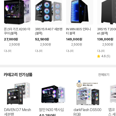
몬스타 가츠 X200 아
3RSYS R407 세븐팬
IN WIN 805 인피니
3RSYS T2000
쿠아 (블랙)
(블랙)
티 블랙
et (블랙)
27,000
52,500
149,000
136,000
원
원
원
원
2,500원
2,500원
2,500원
2,500원
다나와
다나와
다나와
다나와
네이버
네이버
네이버
네이버
페이
페이
페이
페이
리
4.6
(
5
)
별
뷰
점
수
카테고리 인기상품
전체보기
DAVEN D7 Mesh
잘만 N30 백사십
darkFlash DS500
앱코 
세븐팬
RGB
스 
40,280
원