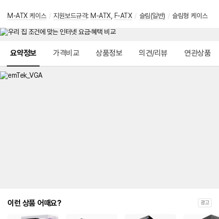
M-ATX 케이스
/
지원보드규격
:
M-ATX
,
F-ATX
/
슬림(일반)
/
슬림형 케이스
메뉴 네비게이션
요약정보
가격비교
상품정보
의견/리뷰
연관상품
이런 상품 어때요?
광고