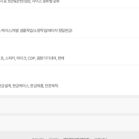
크기 시료 보관&운반/점성, 사이즈 종류별 분류
늄 케이스/개발 샘플작업/소량작업/레이저 정밀판금!
, 스피커, 마이크, CDP, 음향기기대여, 판매
판금설계, 판금케이스, 판금제품, 전문제작.