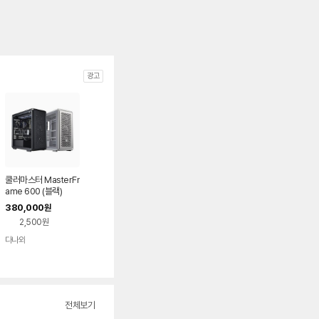
광고
쿨러마스터 MasterFr
ame 600 (블랙)
380,000
원
2,500원
다나와
네이버
페이
전체보기