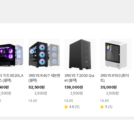
 가츠 X520LA
3RSYS R407 세븐팬
3RSYS T2000 Qui
3RSYS R150 (화이
 (블랙)
(블랙)
et (블랙)
트)
500
52,500
136,000
35,000
원
원
원
원
2,500원
2,500원
2,500원
2,500원
와
다나와
다나와
다나와
네이버
네이버
네이버
네이버
페이
페이
페이
페이
리
리
4.6
(
5
)
5
(
3
)
별
별
뷰
뷰
점
점
수
수