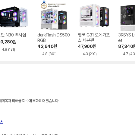
만 N30 백사십
darkFlash DS500
앱코 G31 오메가포
3RSYS L
RGB
스 세븐팬
et
0,280
원
42,940
원
47,900
원
87,340
4.8
(121)
4.8
(801)
4.3
(210)
4.7
(43
해회복과 피해금 회수에 특화되어 있습니다.
브스