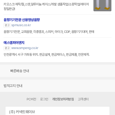
키오스크 제작/철,스텐,알루미늄 케이스/개발 샘플작업/소량작업/레이저
정밀판금!
음향기기전문 신용영상음향
spmusic.co.kr
광고
음향기기전문, 교회음향, 각종앰프, 스피커, 마이크, CDP, 음향기기대여, 판매
에스엠피이엔지
www.smpeng.co.kr
광고
인천광역시 서구 가좌동 위치. 판금설계, 판금케이스, 판금제품, 전문제작.
빠른배송 안내
법적고지 안내
PC버전
로그인
개인정보처리방침
고객센터
(주) 커넥트웨이브