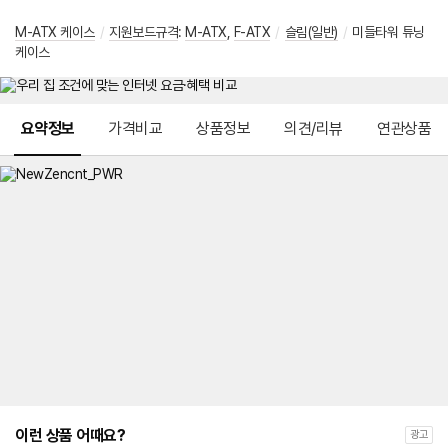
M-ATX 케이스
/
지원보드규격
:
M-ATX
,
F-ATX
/
슬림(일반)
/
미들타워 튜닝
케이스
메뉴 네비게이션
요약정보
가격비교
상품정보
의견/리뷰
연관상품
이런 상품 어때요?
광고