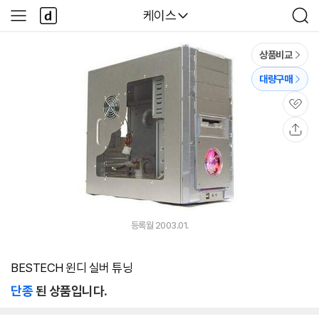
본문 바로가기
다
다나와
케이스
사
검
나
이
색
와
드
메
메
상품비교
인
뉴
대량구매
관
심
공
유
등록월 2003.01.
BESTECH 윈디 실버 튜닝
단종
된 상품입니다.