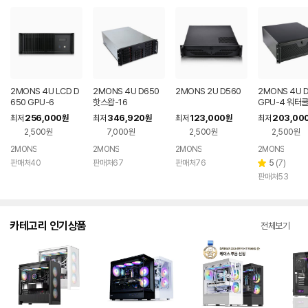
2MONS 4U LCD D
2MONS 4U D650
2MONS 2U D560
2MONS 4U 
650 GPU-6
핫스왑-16
GPU-4 워터
256,000
346,920
123,000
203,00
최저
원
최저
원
최저
원
최저
2,500원
7,000원
2,500원
2,500원
2MONS
2MONS
2MONS
2MONS
리
판매처40
판매처67
판매처76
5
(
7
)
별
뷰
판매처53
점
수
카테고리 인기상품
전체보기