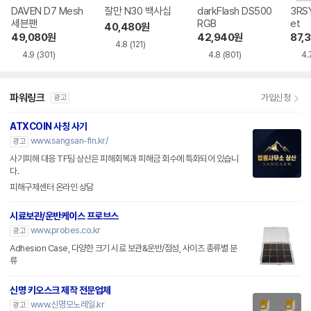
DAVEN D7 Mesh
잘만 N30 백사십
darkFlash DS500
3RSY
세븐팬
RGB
et
40,480
원
49,080
원
42,940
원
87,
4.8
(121)
4.9
(301)
4.8
(801)
4.
파워링크
가입신청
광고
ATXCOIN 사칭 사기
www.sangsan-fin.kr/
광고
사기피해 대응 TF팀 상산은 피해회복과 피해금 회수에 특화되어 있습니
다.
피해구제센터 온라인 상담
시료보관/운반케이스 프로브스
www.probes.co.kr
광고
Adhesion Case, 다양한 크기 시료 보관&운반/점성, 사이즈 종류별 분
류
신명 키오스크 제작 전문업체
www.신명모노레일.kr
광고