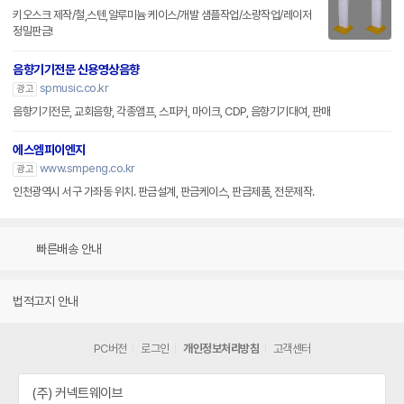
키오스크 제작/철,스텐,알루미늄 케이스/개발 샘플작업/소량작업/레이저
정밀판금!
음향기기전문 신용영상음향
spmusic.co.kr
광고
음향기기전문, 교회음향, 각종앰프, 스피커, 마이크, CDP, 음향기기대여, 판매
에스엠피이엔지
www.smpeng.co.kr
광고
인천광역시 서구 가좌동 위치. 판금설계, 판금케이스, 판금제품, 전문제작.
빠른배송 안내
법적고지 안내
PC버전
로그인
개인정보처리방침
고객센터
(주) 커넥트웨이브