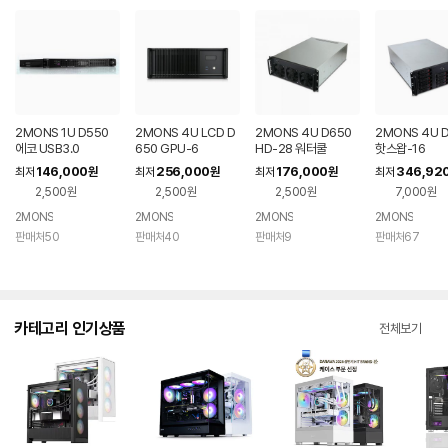
2MONS 1U D550
2MONS 4U LCD D
2MONS 4U D650
2MONS 4U 
에코 USB3.0
650 GPU-6
HD-28 워터쿨
핫스왑-16
146,000
256,000
176,000
346,92
최저
원
최저
원
최저
원
최저
2,500원
2,500원
2,500원
7,000원
2MONS
2MONS
2MONS
2MONS
판매처50
판매처40
판매처9
판매처67
카테고리 인기상품
전체보기