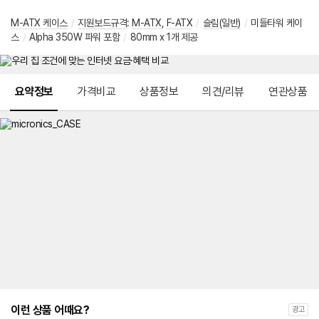
M-ATX 케이스
/
지원보드규격
:
M-ATX
,
F-ATX
/
슬림(일반)
/
미들타워 케이
스
/
Alpha 350W 파워 포함
/
80mm x 1개 제공
메뉴 네비게이션
요약정보
가격비교
상품정보
의견/리뷰
연관상품
이런 상품 어때요?
광고