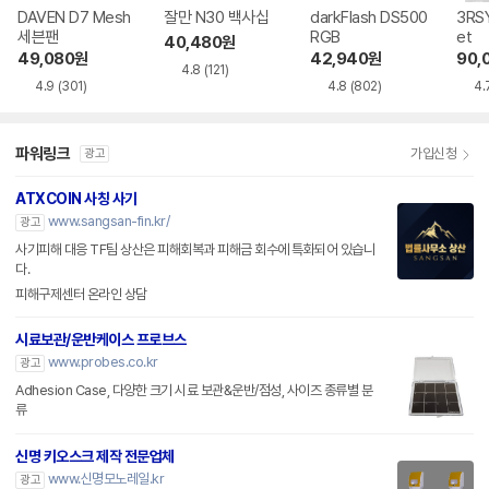
DAVEN D7 Mesh
잘만 N30 백사십
darkFlash DS500
3RSY
세븐팬
RGB
et
40,480
원
49,080
원
42,940
원
90,
4.8
(121)
4.9
(301)
4.8
(802)
4.
파워링크
가입신청
광고
ATXCOIN 사칭 사기
www.sangsan-fin.kr/
광고
사기피해 대응 TF팀 상산은 피해회복과 피해금 회수에 특화되어 있습니
다.
피해구제센터 온라인 상담
시료보관/운반케이스 프로브스
www.probes.co.kr
광고
Adhesion Case, 다양한 크기 시료 보관&운반/점성, 사이즈 종류별 분
류
신명 키오스크 제작 전문업체
www.신명모노레일.kr
광고