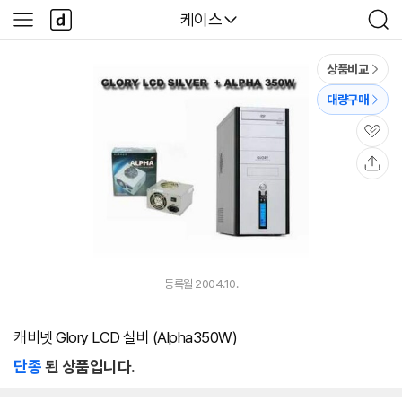
본문 바로가기
다
다나와
케이스
사
검
나
이
색
와
드
메
메
상품비교
인
뉴
대량구매
관
심
공
유
등록월 2004.10.
캐비넷 Glory LCD 실버 (Alpha350W)
단종
된 상품입니다.