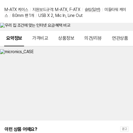
M-ATX 케이스
/
지원보드규격
:
M-ATX
,
F-ATX
/
슬림(일반)
/
미들타워 케이
스
/
80mm 팬 1개
/
USB X 2, Mic In, Line Out
메뉴 네비게이션
요약정보
가격비교
상품정보
의견/리뷰
연관상품
이런 상품 어때요?
광고