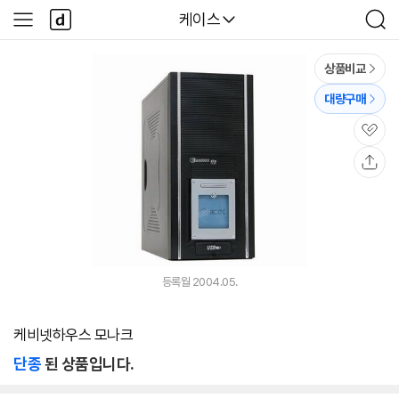
본문 바로가기
다
다나와
케이스
사
검
나
이
색
와
드
메
메
상품비교
인
뉴
대량구매
관
심
공
유
등록월 2004.05.
케비넷하우스 모나크
단종
된 상품입니다.