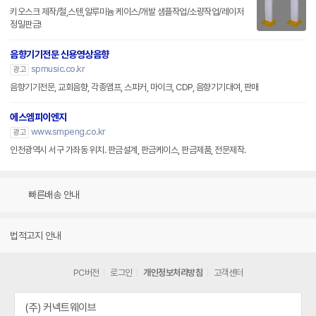
키오스크 제작/철,스텐,알루미늄 케이스/개발 샘플작업/소량작업/레이저
정밀판금!
음향기기전문 신용영상음향
spmusic.co.kr
광고
음향기기전문, 교회음향, 각종앰프, 스피커, 마이크, CDP, 음향기기대여, 판매
에스엠피이엔지
www.smpeng.co.kr
광고
인천광역시 서구 가좌동 위치. 판금설계, 판금케이스, 판금제품, 전문제작.
빠른배송 안내
법적고지 안내
PC버전
로그인
개인정보처리방침
고객센터
(주) 커넥트웨이브