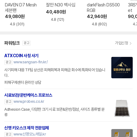
DAVEN D7 Mesh
잘만 N30 백사십
darkFlash DS500
3RSY
세븐팬
RGB
et
40,480
원
49,080
원
42,940
원
90,
4.8
(121)
4.9
(301)
4.8
(802)
4.
파워링크
가입신청
광고
ATXCOIN 사칭 사기
www.sangsan-fin.kr/
광고
사기피해 대응 TF팀 상산은 피해회복과 피해금 회수에 특화되어 있습니
다.
피해구제센터 온라인 상담
시료보관/운반케이스 프로브스
www.probes.co.kr
광고
Adhesion Case, 다양한 크기 시료 보관&운반/점성, 사이즈 종류별 분
류
신명 키오스크 제작 전문업체
www.신명모노레일.kr
광고