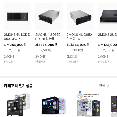
2MONS 4U LCD D
2MONS 4U D650
2MONS 4U D650
2MONS 2U 
650 GPU-6
HD-28 워터쿨
핫스왑-16
256,000
176,000
346,920
123,000
최저
원
최저
원
최저
원
최저
2,500원
2,500원
7,000원
2,500원
2MONS
2MONS
2MONS
2MONS
판매처40
판매처9
판매처67
판매처76
카테고리 인기상품
전체보기