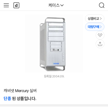
본문 바로가기
다
다나와
케이스
사
검
나
이
색
와
드
메
메
상품비교
인
뉴
대량구매
관
심
공
유
등록월 2004.09.
캐비넷 Mercury 실버
단종
된 상품입니다.