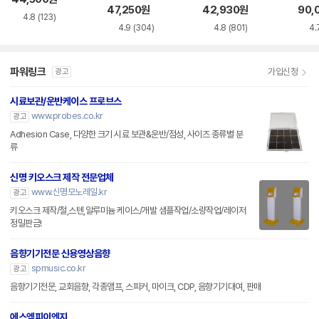
47,250
원
42,930
원
90,
4.8
(123)
4.9
(304)
4.8
(801)
4.
파워링크
가입신청
광고
시료보관/운반케이스 프로브스
www.probes.co.kr
광고
Adhesion Case, 다양한 크기 시료 보관&운반/점성, 사이즈 종류별 분
류
신명 키오스크 제작 전문업체
www.신명모노레일.kr
광고
키오스크 제작/철,스텐,알루미늄 케이스/개발 샘플작업/소량작업/레이저
정밀판금!
음향기기전문 신용영상음향
spmusic.co.kr
광고
음향기기전문, 교회음향, 각종앰프, 스피커, 마이크, CDP, 음향기기대여, 판매
에스엠피이엔지