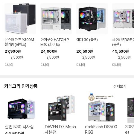
몬스타 가츠 Y300M
아이구주 HATCH P
에디 G0 (블랙)
싸이번 EDGE 
철가방 (화이트)
M10 (화이트)
(블랙)
27,900
24,000
20,500
49,500
원
원
원
원
2,500원
2,500원
2,500원
2,500원
다나와
다나와
다나와
다나와
네이버
네이버
네이버
네이버
페이
페이
페이
페이
카테고리 인기상품
전체보기
잘만 N30 백사십
DAVEN D7 Mesh
darkFlash DS500
3RSY
세븐팬
RGB
et
44,500
원