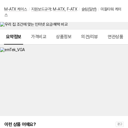
M-ATX 케이스
/
지원보드규격
:
M-ATX
,
F-ATX
/
슬림(일반)
/
미들타워 케이
스
메뉴 네비게이션
요약정보
가격비교
상품정보
의견/리뷰
연관상품
이런 상품 어때요?
광고