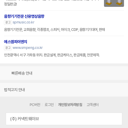
정밀판금!
음향기기전문 신용영상음향
spmusic.co.kr
광고
음향기기전문, 교회음향, 각종앰프, 스피커, 마이크, CDP, 음향기기대여, 판매
에스엠피이엔지
www.smpeng.co.kr
광고
인천광역시 서구 가좌동 위치. 판금설계, 판금케이스, 판금제품, 전문제작.
빠른배송 안내
법적고지 안내
PC버전
로그인
개인정보처리방침
고객센터
(주) 커넥트웨이브