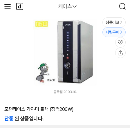
본문 바로가기
다
다나와
케이스
사
검
나
이
색
와
드
메
메
상품비교
인
뉴
대량구매
관
심
공
유
등록월 2003.10.
모던케이스 가야미 블랙 (정격200W)
단종
된 상품입니다.