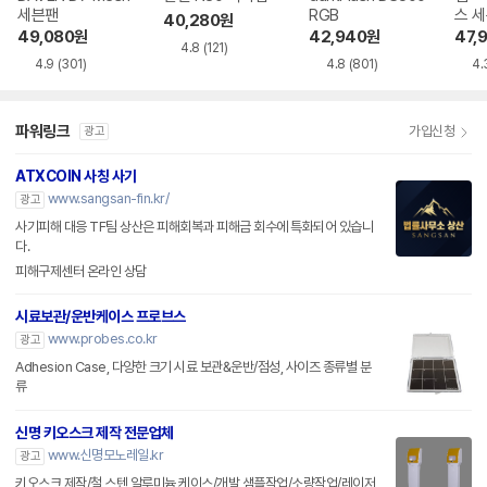
세븐팬
RGB
스 
40,280
원
49,080
원
42,940
원
47,
4.8
(121)
4.9
(301)
4.8
(801)
4.
파워링크
가입신청
광고
ATXCOIN 사칭 사기
www.sangsan-fin.kr/
광고
사기피해 대응 TF팀 상산은 피해회복과 피해금 회수에 특화되어 있습니
다.
피해구제센터 온라인 상담
시료보관/운반케이스 프로브스
www.probes.co.kr
광고
Adhesion Case, 다양한 크기 시료 보관&운반/점성, 사이즈 종류별 분
류
신명 키오스크 제작 전문업체
www.신명모노레일.kr
광고
키오스크 제작/철,스텐,알루미늄 케이스/개발 샘플작업/소량작업/레이저