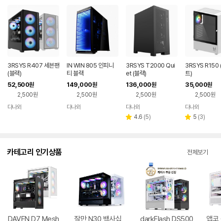
3RSYS R407 세븐팬
IN WIN 805 인피니
3RSYS T2000 Qui
3RSYS R150
(블랙)
티 블랙
et (블랙)
트)
52,500
149,000
136,000
35,000
원
원
원
원
2,500원
2,500원
2,500원
2,500원
다나와
다나와
다나와
다나와
네이버
네이버
네이버
네이버
페이
페이
페이
페이
리
리
4.6
(
5
)
5
(
3
)
별
별
뷰
뷰
점
점
수
수
카테고리 인기상품
전체보기
DAVEN D7 Mesh
잘만 N30 백사십
darkFlash DS500
앱코 