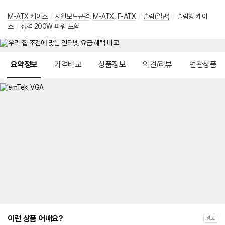
M-ATX 케이스
/
지원보드규격
:
M-ATX
,
F-ATX
/
슬림(일반)
/
슬림형 케이
스
/
정격 200W 파워 포함
메뉴 네비게이션
요약정보
가격비교
상품정보
의견/리뷰
연관상품
이런 상품 어때요?
광고